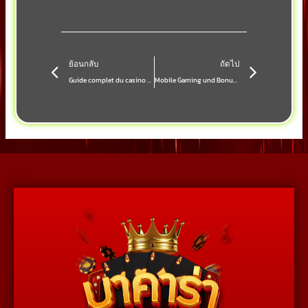
Prev
Next
ย้อนกลับ
ถัดไป
Guide complet du casino en ligne : Tout ce que vous devez savoir avant de jouer
Mobile Gaming und Bonusstrategien: So holst du das Maximum aus dem 1Red Casino