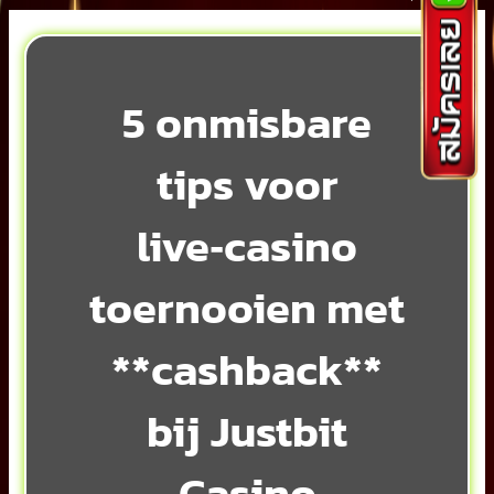
5 onmisbare
tips voor
live‑casino
toernooien met
**cashback**
bij Justbit
Casino