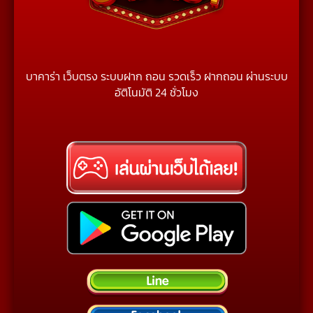
บาคาร่า เว็บตรง ระบบฝาก ถอน รวดเร็ว ฝากถอน ผ่านระบบ
อัติโนมัติ 24 ชั่วโมง