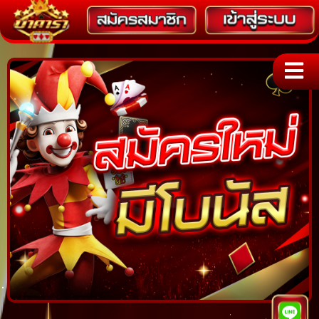
Skip
to
content