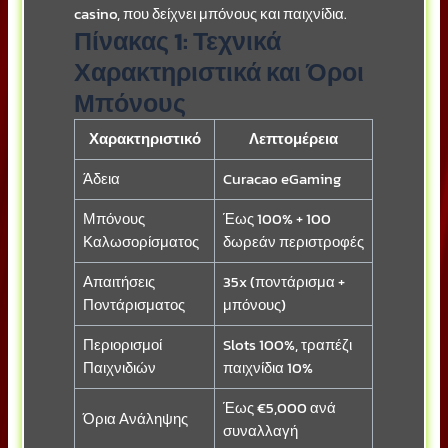
casino, που δείχνει μπόνους και παιχνίδια.
Πίνακας 1: Τεχνικά
Χαρακτηριστικά και Όροι
Μπόνους
Χαρακτηριστικό
Λεπτομέρεια
Άδεια
Curacao eGaming
Μπόνους
Έως 100% + 100
Καλωσορίσματος
δωρεάν περιστροφές
Απαιτήσεις
35x (ποντάρισμα +
Ποντάρισματος
μπόνους)
Περιορισμοί
Slots 100%, τραπέζι
Παιχνιδιών
παιχνίδια 10%
Έως €5,000 ανά
Όρια Ανάληψης
συναλλαγή