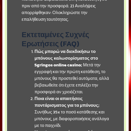
πριν από την προσφορά. 2) Αναλήψεις
απορρίφθηκαν: Ολοκληρώστε την
επαλήθευση ταυτότητας.
Εκτεταμένες Συχνές
Ερωτήσεις (FAQ)
Πώς μπορώ να διεκδικήσω το
μπόνους καλωσορίσματος στο
5gringos online casino;
Μετά την
εγγραφή και την πρώτη κατάθεση, το
μπόνους θα προστεθεί αυτόματα, αλλά
βεβαιωθείτε ότι έχετε επιλέξει την
προσφορά αν χρειάζεται.
Ποια είναι οι απαιτήσεις
ποντάρισματος για τα μπόνους;
Συνήθως 35x το ποσό κατάθεσης και
μπόνους, με διαφοροποιήσεις ανάλογα
με το παιχνίδι.