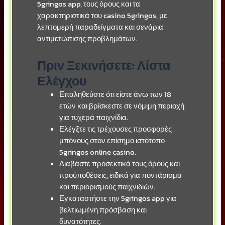
5gringos app, τους όρους και τα
χαρακτηριστικά του casino 5gringos, με
λεπτομερή παραδείγματα και σενάρια
αντιμετώπισης προβλημάτων.
Πριν Ξεκινήσετε: Λίστα
Ελέγχου
Επαληθεύστε ότι είστε άνω των 18
ετών και βρίσκεστε σε νόμιμη περιοχή
για τυχερά παιχνίδια.
Ελέγξτε τις τρέχουσες προσφορές
μπόνους στον επίσημο ιστότοπο
5gringos online casino.
Διαβάστε προσεκτικά τους όρους και
προϋποθέσεις, ειδικά για ποντάρισμα
και περιορισμούς παιχνιδιών.
Εγκαταστήστε την 5gringos app για
βελτιωμένη πρόσβαση και
δυνατότητες.