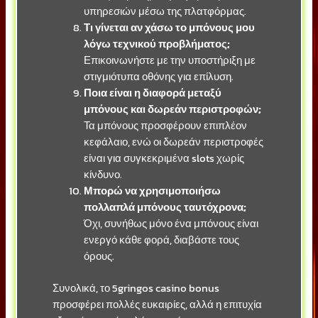
υπηρεσιών μέσω της πλατφόρμας.
Τι γίνεται αν χάσω το μπόνους μου
λόγω τεχνικού προβλήματος;
Επικοινωνήστε με την υποστήριξη με
στιγμιότυπα οθόνης για επίλυση.
Ποια είναι η διαφορά μεταξύ
μπόνους και δωρεάν περιστροφών;
Τα μπόνους προσφέρουν επιπλέον
κεφάλαιο, ενώ οι δωρεάν περιστροφές
είναι για συγκεκριμένα slots χωρίς
κίνδυνο.
Μπορώ να χρησιμοποιήσω
πολλαπλά μπόνους ταυτόχρονα;
Όχι, συνήθως μόνο ένα μπόνους είναι
ενεργό κάθε φορά, διαβάστε τους
όρους.
Συνολικά, το 5gringos casino bonus
προσφέρει πολλές ευκαιρίες, αλλά η επιτυχία