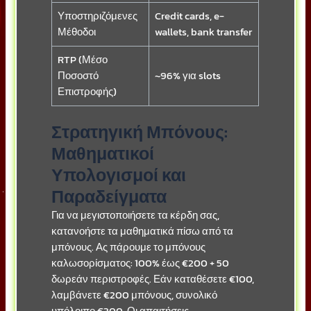
Υποστηριζόμενες
Credit cards, e-
Μέθοδοι
wallets, bank transfer
RTP (Μέσο
Ποσοστό
~96% για slots
Επιστροφής)
Στρατηγική Μπόνους:
Μαθηματικοί
Υπολογισμοί και
Παραδείγματα
Για να μεγιστοποιήσετε τα κέρδη σας,
κατανοήστε τα μαθηματικά πίσω από τα
μπόνους. Ας πάρουμε το μπόνους
καλωσορίσματος: 100% έως €200 + 50
δωρεάν περιστροφές. Εάν καταθέσετε €100,
λαμβάνετε €200 μπόνους, συνολικό