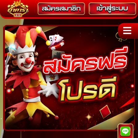
Skip
to
content