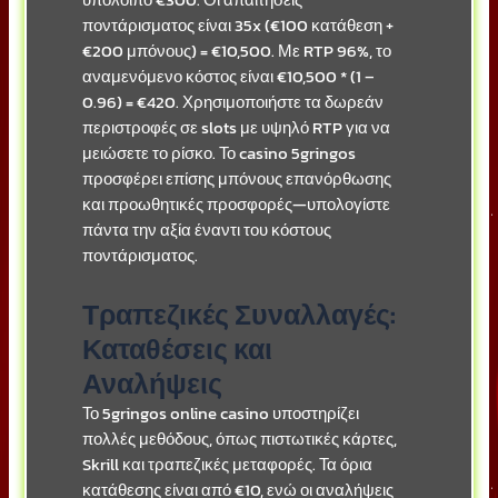
υπόλοιπο €300. Οι απαιτήσεις
ποντάρισματος είναι 35x (€100 κατάθεση +
€200 μπόνους) = €10,500. Με RTP 96%, το
αναμενόμενο κόστος είναι €10,500 * (1 –
0.96) = €420. Χρησιμοποιήστε τα δωρεάν
περιστροφές σε slots με υψηλό RTP για να
μειώσετε το ρίσκο. Το casino 5gringos
προσφέρει επίσης μπόνους επανόρθωσης
και προωθητικές προσφορές—υπολογίστε
πάντα την αξία έναντι του κόστους
ποντάρισματος.
Τραπεζικές Συναλλαγές:
Καταθέσεις και
Αναλήψεις
Το 5gringos online casino υποστηρίζει
πολλές μεθόδους, όπως πιστωτικές κάρτες,
Skrill και τραπεζικές μεταφορές. Τα όρια
κατάθεσης είναι από €10, ενώ οι αναλήψεις