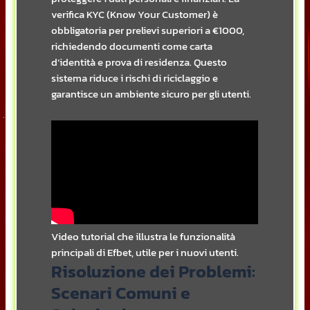
verifica KYC (Know Your Customer) è
obbligatoria per prelievi superiori a €1000,
richiedendo documenti come carta
d’identità e prova di residenza. Questo
sistema riduce i rischi di riciclaggio e
garantisce un ambiente sicuro per gli utenti.
Video tutorial che illustra le funzionalità
principali di Efbet, utile per i nuovi utenti.
Risoluzione dei Problemi:
Scenari Comuni e