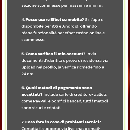
sezione scommesse per massimi e minimi.
4. Posso usare Efbet su mobile?
Sì, l’app è
disponibile per iOS e Android, offrendo
piena funzionalità per efbet casino online e
scommesse.
5. Come verifico il mio account?
Invia
documenti d’identità e prova di residenza via
upload nel profilo; la verifica richiede fino a
24 ore.
6. Quali metodi di pagamento sono
accettati?
Include carte di credito, e-wallets
come PayPal, e bonifici bancari; tutti i metodi
sono sicuri e criptati.
7. Cosa fare in caso di problemi tecnici?
Contatta il supporto via live chat o email;