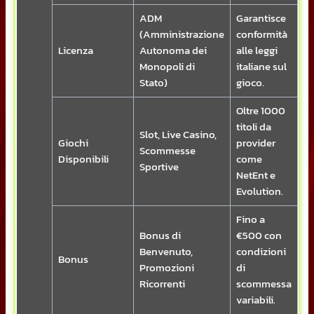
ADM
Garantisce
(Amministrazione
conformità
Licenza
Autonoma dei
alle leggi
Monopoli di
italiane sul
Stato)
gioco.
Oltre 1000
titoli da
Slot, Live Casino,
Giochi
provider
Scommesse
Disponibili
come
Sportive
NetEnt e
Evolution.
Fino a
Bonus di
€500 con
Benvenuto,
condizioni
Bonus
Promozioni
di
Ricorrenti
scommessa
variabili.