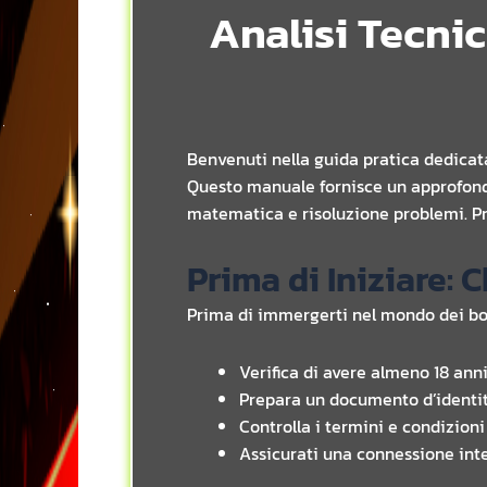
Analisi Tecni
Benvenuti nella guida pratica dedicat
Questo manuale fornisce un approfondi
matematica e risoluzione problemi. Pro
Prima di Iniziare: 
Prima di immergerti nel mondo dei bon
Verifica di avere almeno 18 anni
Prepara un documento d’identità 
Controlla i termini e condizioni
Assicurati una connessione inte