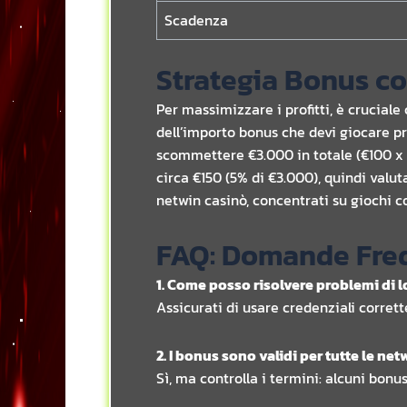
Scadenza
Strategia Bonus c
Per massimizzare i profitti, è crucia
dell’importo bonus che devi giocare pr
scommettere €3.000 in totale (€100 x 30
circa €150 (5% di €3.000), quindi valut
netwin casinò, concentrati su giochi c
FAQ: Domande Freq
1. Come posso risolvere problemi di
Assicurati di usare credenziali corrett
2. I bonus sono validi per tutte le n
Sì, ma controlla i termini: alcuni bo