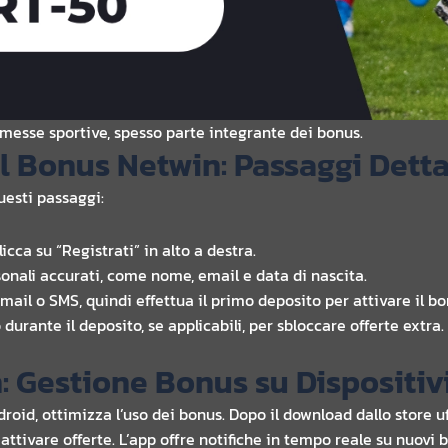
esse sportive, spesso parte integrante dei bonus.
il Bonus Netwin: Passaggi Detta
uesti passaggi:
clicca su “Registrati” in alto a destra.
onali accurati, come nome, email e data di nascita.
mail o SMS, quindi effettua il primo deposito per attivare il b
durante il deposito, se applicabili, per sbloccare offerte extra.
 Gestione Bonus su Dispositiv
roid, ottimizza l’uso dei bonus. Dopo il download dallo store uff
attivare offerte. L’app offre notifiche in tempo reale su nuovi