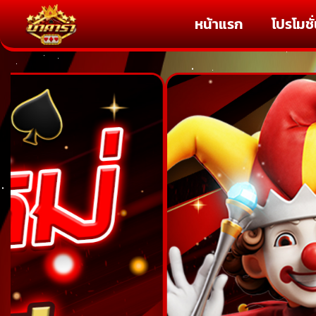
Skip
หน้าแรก
โปรโมชั
to
content