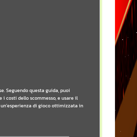
sse. Seguendo questa guida, puoi
e i costi dello scommesso, e usare il
 un’esperienza di gioco ottimizzata in