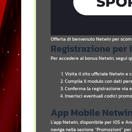
Offerta di benvenuto Netwin per scomm
Registrazione per 
Per accedere al bonus Netwin, segui q
Visita il sito ufficiale Netwin e 
Compila il modulo con dati pers
Conferma la registrazione via e
Inserisci eventuali codici promo 
App Mobile Netwin:
L’app Netwin, disponibile per iOS e And
naviga nella sezione “Promozioni” per 