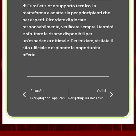
di EuroBet slot e supporto tecnico, la
piattaforma è adatta sia per principianti che
per esperti. Ricordate di giocare
responsabilmente, verificare sempre i termini
e sfruttare le risorse disponibili per
un’esperienza ottimale. Per iniziare, visitate il
sito ufficiale e esplorate le opportunità
offerte.
Prev
Next
ย้อนกลับ
ถัดไป
Décryptage de l’Application Betonred : Un Manuel Exhaustif sur le Dépannage, les Mathématiques des Bonus et les Fonctionnalités Cachées
Navigating Tiki Taka Casino: A Step-by-Step Guide to Registration & Games