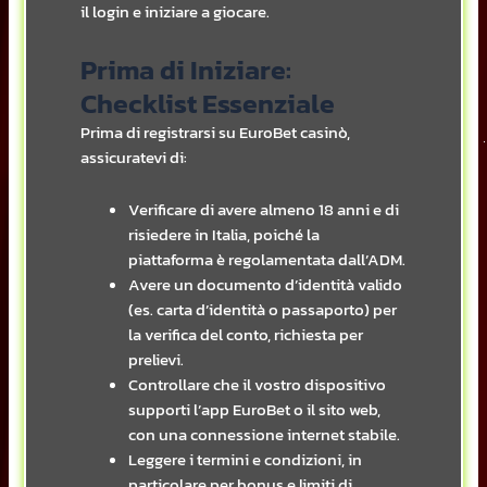
il login e iniziare a giocare.
Prima di Iniziare:
Checklist Essenziale
Prima di registrarsi su EuroBet casinò,
assicuratevi di:
Verificare di avere almeno 18 anni e di
risiedere in Italia, poiché la
piattaforma è regolamentata dall’ADM.
Avere un documento d’identità valido
(es. carta d’identità o passaporto) per
la verifica del conto, richiesta per
prelievi.
Controllare che il vostro dispositivo
supporti l’app EuroBet o il sito web,
con una connessione internet stabile.
Leggere i termini e condizioni, in
particolare per bonus e limiti di