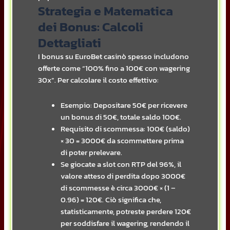
Strategia e Matematica
dei Bonus: Calcoli
Dettagliati
I bonus su EuroBet casinò spesso includono
offerte come “100% fino a 100€ con wagering
30x”. Per calcolare il costo effettivo:
Esempio: Depositare 50€ per ricevere
un bonus di 50€, totale saldo 100€.
Requisito di scommessa: 100€ (saldo)
× 30 = 3000€ da scommettere prima
di poter prelevare.
Se giocate a slot con RTP del 96%, il
valore atteso di perdita dopo 3000€
di scommesse è circa 3000€ × (1 –
0.96) = 120€. Ciò significa che,
statisticamente, potreste perdere 120€
per soddisfare il wagering, rendendo il