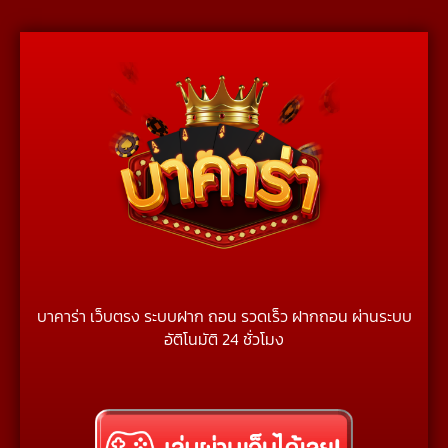
บาคาร่า เว็บตรง ระบบฝาก ถอน รวดเร็ว ฝากถอน ผ่านระบบ
อัติโนมัติ 24 ชั่วโมง