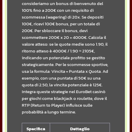
consideriamo un bonus di benvenuto del
100% fino a 200€ con un requisito di
scommessa (wagering) di 20x. Se depositi
100€, ricevi 100€ bonus, per un totale di
200€. Per sbloccare il bonus, devi
scommettere 200€ x 20 = 4000€. Calcola il
valore atteso: se le quote medie sono 1.90, il
ritorno atteso è 4000€ / 1.90 ≈ 2105€,
indicando un potenziale profitto se gestito
strategicamente. Per le scommesse sportive,
usa la formula: Vincita = Puntata x Quota. Ad
esempio, con una puntata di 50€ su una
quota di 2.50, la vincita potenziale è 125€.
Integra queste strategie nel EuroBet casinò
per giochi come blackjack o roulette, dove il
RTP (Return to Player) influisce sulle
probabilità a lungo termine.
Specifica
Dettaglio