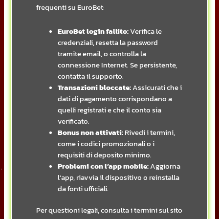
frequenti su EuroBet:
EuroBet login fallito:
Verifica le
credenziali, resetta la password
tramite email, o controlla la
connessione Internet. Se persistente,
contatta il supporto.
Transazioni bloccate:
Assicurati che i
dati di pagamento corrispondano a
quelli registrati e che il conto sia
verificato.
Bonus non attivati:
Rivedi i termini,
come i codici promozionali o i
requisiti di deposito minimo.
Problemi con l’app mobile:
Aggiorna
l’app, riavvia il dispositivo o reinstalla
da fonti ufficiali.
Per questioni legali, consulta i termini sul sito