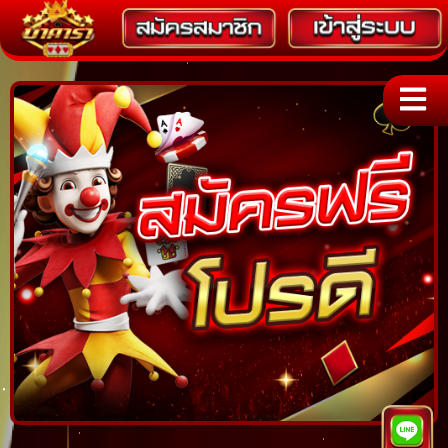
Skip
to
content