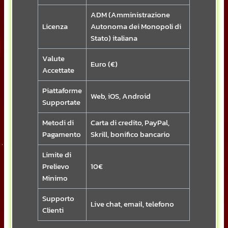
ADM (Amministrazione
Licenza
Autonoma dei Monopoli di
Stato) italiana
Valute
Euro (€)
Accettate
Piattaforme
Web, iOS, Android
Supportate
Metodi di
Carta di credito, PayPal,
Pagamento
Skrill, bonifico bancario
Limite di
Prelievo
10€
Minimo
Supporto
Live chat, email, telefono
Clienti