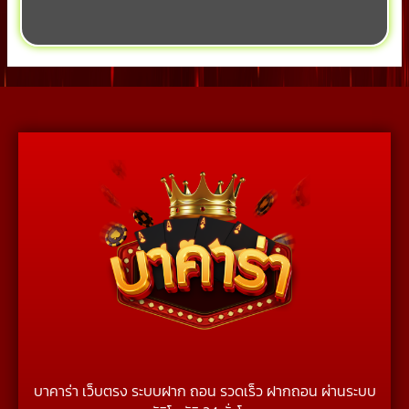
บาคาร่า เว็บตรง ระบบฝาก ถอน รวดเร็ว ฝากถอน ผ่านระบบ