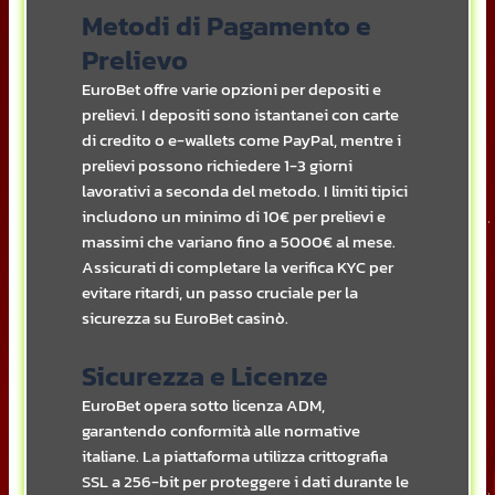
Metodi di Pagamento e
Prelievo
EuroBet offre varie opzioni per depositi e
prelievi. I depositi sono istantanei con carte
di credito o e-wallets come PayPal, mentre i
prelievi possono richiedere 1-3 giorni
lavorativi a seconda del metodo. I limiti tipici
includono un minimo di 10€ per prelievi e
massimi che variano fino a 5000€ al mese.
Assicurati di completare la verifica KYC per
evitare ritardi, un passo cruciale per la
sicurezza su EuroBet casinò.
Sicurezza e Licenze
EuroBet opera sotto licenza ADM,
garantendo conformità alle normative
italiane. La piattaforma utilizza crittografia
SSL a 256-bit per proteggere i dati durante le