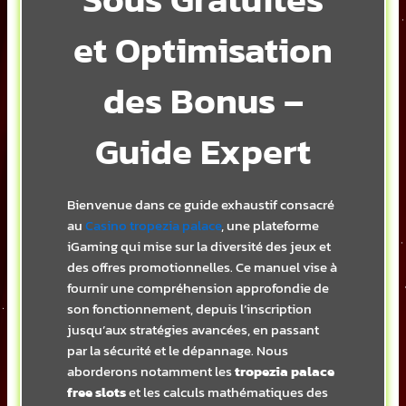
et Optimisation
des Bonus –
Guide Expert
Bienvenue dans ce guide exhaustif consacré
au
Casino tropezia palace
, une plateforme
iGaming qui mise sur la diversité des jeux et
des offres promotionnelles. Ce manuel vise à
fournir une compréhension approfondie de
son fonctionnement, depuis l’inscription
jusqu’aux stratégies avancées, en passant
par la sécurité et le dépannage. Nous
aborderons notamment les
tropezia palace
free slots
et les calculs mathématiques des