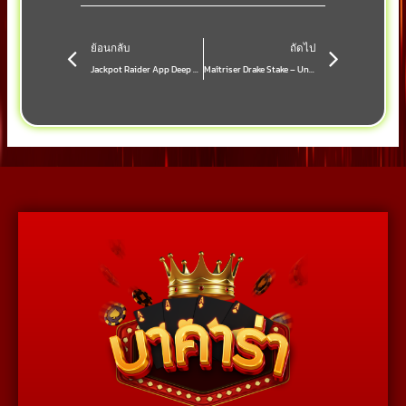
Prev
Next
ย้อนกลับ
ถัดไป
Jackpot Raider App Deep Dive: Mastering Bonuses, Security, and Troubleshooting – Updated Guide
Maîtriser Drake Stake – Une plongée en profondeur dans le math des bonus et la configuration de l’app avec conseils de pro