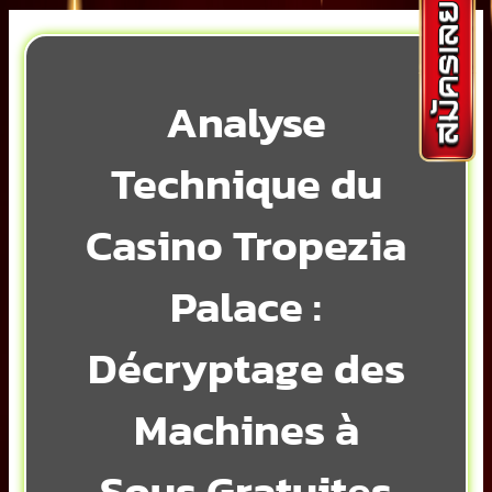
Analyse
Technique du
Casino Tropezia
Palace :
Décryptage des
Machines à
Sous Gratuites