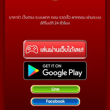
บาคาร่า เว็บตรง ระบบฝาก ถอน รวดเร็ว ฝากถอน ผ่านระบบ
อัติโนมัติ 24 ชั่วโมง