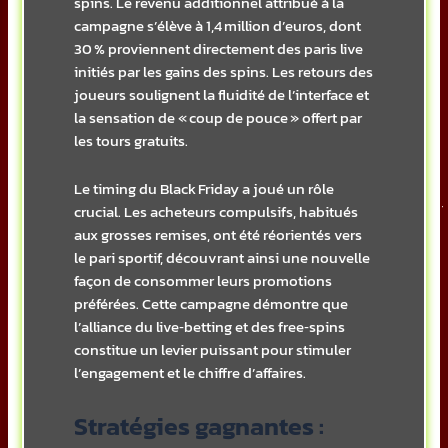
spins. Le revenu additionnel attribué à la
campagne s’élève à 1,4 million d’euros, dont
30 % proviennent directement des paris live
initiés par les gains des spins. Les retours des
joueurs soulignent la fluidité de l’interface et
la sensation de « coup de pouce » offert par
les tours gratuits.
Le timing du Black Friday a joué un rôle
crucial. Les acheteurs compulsifs, habitués
aux grosses remises, ont été réorientés vers
le pari sportif, découvrant ainsi une nouvelle
façon de consommer leurs promotions
préférées. Cette campagne démontre que
l’alliance du live‑betting et des free‑spins
constitue un levier puissant pour stimuler
l’engagement et le chiffre d’affaires.
Stratégies gagnantes :