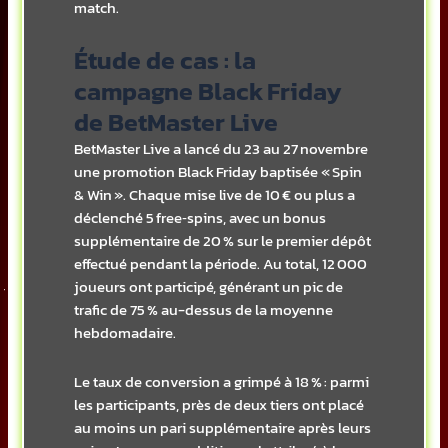
match.
Étude de cas : la
campagne Black Friday
de BetMaster Live
BetMaster Live a lancé du 23 au 27 novembre
une promotion Black Friday baptisée « Spin
& Win ». Chaque mise live de 10 € ou plus a
déclenché 5 free‑spins, avec un bonus
supplémentaire de 20 % sur le premier dépôt
effectué pendant la période. Au total, 12 000
joueurs ont participé, générant un pic de
trafic de 75 % au-dessus de la moyenne
hebdomadaire.
Le taux de conversion a grimpé à 18 % : parmi
les participants, près de deux tiers ont placé
au moins un pari supplémentaire après leurs