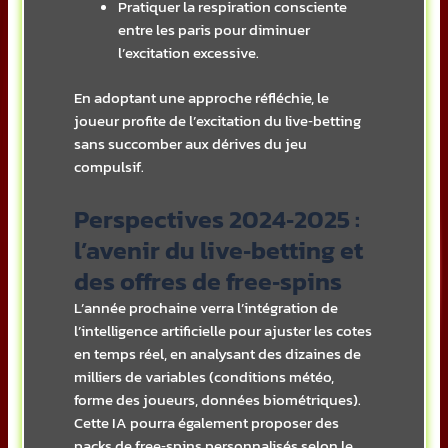
Pratiquer la respiration consciente
entre les paris pour diminuer
l’excitation excessive.
En adoptant une approche réfléchie, le
joueur profite de l’excitation du live‑betting
sans succomber aux dérives du jeu
compulsif.
Perspectives 2024‑2025 :
l’avenir du live‑betting et
des offres de free‑spins
L’année prochaine verra l’intégration de
l’intelligence artificielle pour ajuster les cotes
en temps réel, en analysant des dizaines de
milliers de variables (conditions météo,
forme des joueurs, données biométriques).
Cette IA pourra également proposer des
packs de free‑spins personnalisés selon le