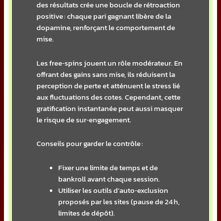
des résultats crée une boucle de rétroaction
positive : chaque pari gagnant libère de la
dopamine, renforçant le comportement de
mise.
Les free‑spins jouent un rôle modérateur. En
offrant des gains sans mise, ils réduisent la
perception de perte et atténuent le stress lié
aux fluctuations des cotes. Cependant, cette
gratification instantanée peut aussi masquer
le risque de sur‑engagement.
Conseils pour garder le contrôle :
Fixer une limite de temps et de
bankroll avant chaque session.
Utiliser les outils d’auto‑exclusion
proposés par les sites (pause de 24 h,
limites de dépôt).