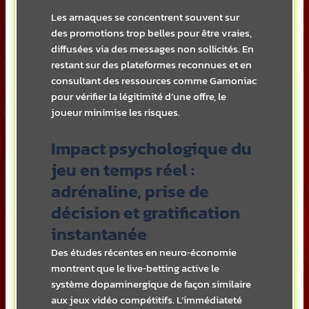
Les arnaques se concentrent souvent sur
des promotions trop belles pour être vraies,
diffusées via des messages non sollicités. En
restant sur des plateformes reconnues et en
consultant des ressources comme Gamoniac
pour vérifier la légitimité d’une offre, le
joueur minimise les risques.
Impact psychologique du
jeu en temps réel :
adrénaline, prise de
décision et gratification
instantanée
Des études récentes en neuro‑économie
montrent que le live‑betting active le
système dopaminergique de façon similaire
aux jeux vidéo compétitifs. L’immédiateté