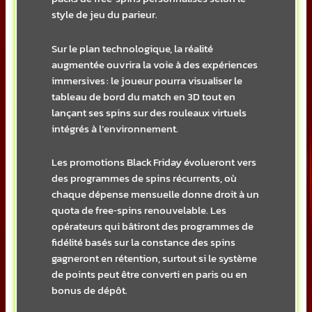
style de jeu du parieur.
Sur le plan technologique, la réalité
augmentée ouvrira la voie à des expériences
immersives : le joueur pourra visualiser le
tableau de bord du match en 3D tout en
lançant ses spins sur des rouleaux virtuels
intégrés à l’environnement.
Les promotions Black Friday évolueront vers
des programmes de spins récurrents, où
chaque dépense mensuelle donne droit à un
quota de free‑spins renouvelable. Les
opérateurs qui bâtiront des programmes de
fidélité basés sur la constance des spins
gagneront en rétention, surtout si le système
de points peut être converti en paris ou en
bonus de dépôt.