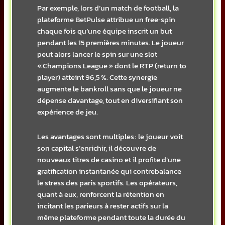
Par exemple, lors d’un match de football, la
plateforme BetPulse attribue un free‑spin
chaque fois qu’une équipe inscrit un but
pendant les 15 premières minutes. Le joueur
peut alors lancer le spin sur une slot
« Champions League » dont le RTP (return to
player) atteint 96,5 %. Cette synergie
augmente le bankroll sans que le joueur ne
dépense davantage, tout en diversifiant son
expérience de jeu.
Les avantages sont multiples : le joueur voit
son capital s’enrichir, il découvre de
nouveaux titres de casino et il profite d’une
gratification instantanée qui contrebalance
le stress des paris sportifs. Les opérateurs,
quant à eux, renforcent la rétention en
incitant les parieurs à rester actifs sur la
même plateforme pendant toute la durée du