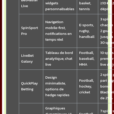
BetMaster
widgets
basket,
≥10 €, +
Live
personnalisables
tennis
dépôt
3 spins
Navigation
E‑sports,
chaque
SpinSport
mobile‑first,
rugby,
2 goals,
Pro
notifications en
handball
jusqu’à
temps réel
30 spins
Tableau de bord
Football,
10 spins
LiveBet
analytique, chat
baseball,
premier
Galaxy
live
MMA
live du 
2 spins 
Design
Football,
pari gag
QuickPlay
minimaliste,
hockey,
bonus
Betting
options de
cricket
Black Fr
hedge rapides
de 25 %
Graphiques
7 spins s