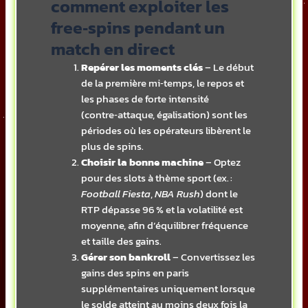
comment exploiter les
free‑spins pendant un
match en direct
Repérer les moments clés
– Le début
de la première mi‑temps, le repos et
les phases de forte intensité
(contre‑attaque, égalisation) sont les
périodes où les opérateurs libèrent le
plus de spins.
Choisir la bonne machine
– Optez
pour des slots à thème sport (ex. :
Football Fiesta
,
NBA Rush
) dont le
RTP dépasse 96 % et la volatilité est
moyenne, afin d’équilibrer fréquence
et taille des gains.
Gérer son bankroll
– Convertissez les
gains des spins en paris
supplémentaires uniquement lorsque
le solde atteint au moins deux fois la