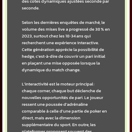
des cotes dynamiques ajustées seconde par
seconde.
Selon les dernières enquêtes de marché, le
volume des mises live a progressé de 38 % en
2023, surtout chez les 18‑34 ans qui
recherchent une expérience interactive.
Cette génération apprécie la possibilité de
hedge, c’est‑à‑dire de couvrir un pari initial
en plaçant une mise opposée lorsque la
dynamique du match change.
L’interactivité est le moteur principal :
chaque corner, chaque but déclenche de
nouvelles opportunités de pari. Le joueur
ressent une poussée d’adrénaline
comparable à celle d’une partie de poker en
direct, mais avec la dimension
supplémentaire du sport. En outre, les
plateformes proposent souvent des