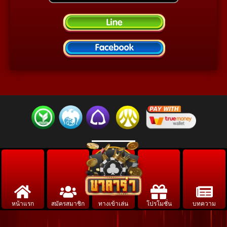
หน้าแรก
สมัครสมาชิก
ทางเข้าเล่น
โปรโมชั่น
บทความ