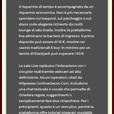
Il risparmio di tempo è accompagnato da un
risparmio economico. Non è più necessario
spendere sui trasporti, sul parcheggio o sul
dress code elegante richiesto da molti
lounge di alto livello. Inoltre, le piattaforme
live eliminano le barriere di ingresso: il primo
deposito può essere di 10 €, mentre nei
casinò tradizionali il buy‑in minimo per un
tavolo di blackjack può superare i 50 €.
Le sale Live replicano l’interazione con i
croupier reali tramite webcam ad alta
definizione. Alcuni operatori, citati da
Httpswww.Cortinaclassic.Com, includono
una chat testuale e vocale che permette di
chiedere regole, suggerimenti o
semplicemente fare due chiacchiere. Per i
principianti, questo è un vero plus, perché la
piattaforma offre tutorial integrati, modalità