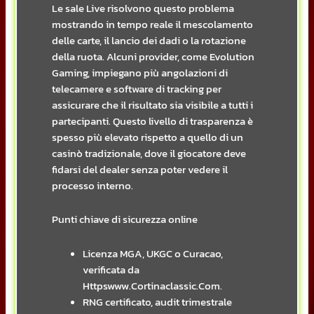
Le sale Live risolvono questo problema
mostrando in tempo reale il mescolamento
delle carte, il lancio dei dadi o la rotazione
della ruota. Alcuni provider, come Evolution
Gaming, impiegano più angolazioni di
telecamere e software di tracking per
assicurare che il risultato sia visibile a tutti i
partecipanti. Questo livello di trasparenza è
spesso più elevato rispetto a quello di un
casinò tradizionale, dove il giocatore deve
fidarsi del dealer senza poter vedere il
processo interno.
Punti chiave di sicurezza online
Licenza MGA, UKGC o Curacao,
verificata da
Httpswww.Cortinaclassic.Com.
RNG certificato, audit trimestrale