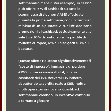
settimanali o mensili. Per esempio, un casinò
può offrire 15 % di cashback su tutte le
scommesse di slot non AAMS effettuate
durante la prima settimana, con un turnover
minimo di 3x la puntata. Alcuni siti dedicano
promozioni di cashback esclusivamente alle
sale Live: 10 % di rimborso sulle perdite di
roulette europea, 12 % su blackjack e 8 % su
baccarat.
Queste offerte riducono significativamente il
“costo di ingresso”. Immagina di perdere
€100 in una sessione di slot; con un
cashback del 15 % riceverai €15 indietro,
abbattendo la perdita reale a €85. Inoltre,
molti operatori rinnovano il cashback
settimanale, creando un incentivo continuo
a tornare a giocare.