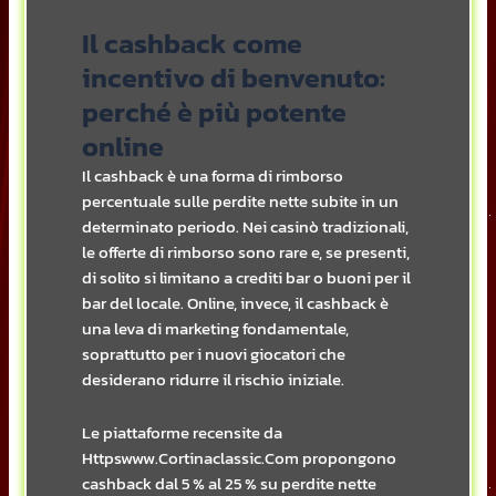
Il cashback come
incentivo di benvenuto:
perché è più potente
online
Il cashback è una forma di rimborso
percentuale sulle perdite nette subite in un
determinato periodo. Nei casinò tradizionali,
le offerte di rimborso sono rare e, se presenti,
di solito si limitano a crediti bar o buoni per il
bar del locale. Online, invece, il cashback è
una leva di marketing fondamentale,
soprattutto per i nuovi giocatori che
desiderano ridurre il rischio iniziale.
Le piattaforme recensite da
Httpswww.Cortinaclassic.Com propongono
cashback dal 5 % al 25 % su perdite nette