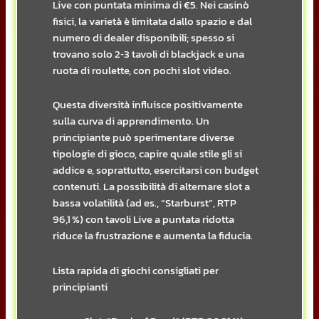
Live con puntata minima di €5. Nei casinò
fisici, la varietà è limitata dallo spazio e dal
numero di dealer disponibili; spesso si
trovano solo 2‑3 tavoli di blackjack e una
ruota di roulette, con pochi slot video.
Questa diversità influisce positivamente
sulla curva di apprendimento. Un
principiante può sperimentare diverse
tipologie di gioco, capire quale stile gli si
addice e, soprattutto, esercitarsi con budget
contenuti. La possibilità di alternare slot a
bassa volatilità (ad es., “Starburst”, RTP
96,1 %) con tavoli Live a puntata ridotta
riduce la frustrazione e aumenta la fiducia.
Lista rapida di giochi consigliati per
principianti