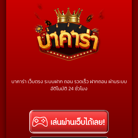
บาคาร่า เว็บตรง ระบบฝาก ถอน รวดเร็ว ฝากถอน ผ่านระบบ
อัติโนมัติ 24 ชั่วโมง