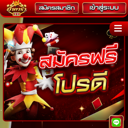
Skip
to
content