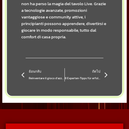
non ha perso la magia del tavolo Live. Grazie
a tecnologie avanzate, promozioni
vantaggiose e community attive, i
principianti possono apprendere, divertirsi e
giocare in modo responsabile, tutto dal
comfort di casa propria.
Prev
Next
ย้อนกลับ
ถัดไป
Reinventare il gioco d’azzardo online: come le architetture cloud stanno trasformando l’infrastruttura server dell’iGaming
8 Experten‑Tipps für erfolgreiches Spielen an den Tischspielen im Dragonia Casino