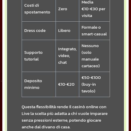
Media
Costi di
Zero
€10‑€30 per
spostamento
visita
Formale o
Dress code
Libero
smart‑casual
Nessuno
Integrato,
Supporto
(solo
video,
tutorial
manuale
chat
cartaceo)
€50‑€100
Deposito
€10‑€20
(buy‑in
minimo
tavolo)
Questa flessibilità rende il casinò online con
Live la scelta più adatta a chi vuole imparare
senza pressioni esterne, potendo giocare
anche dal divano di casa.