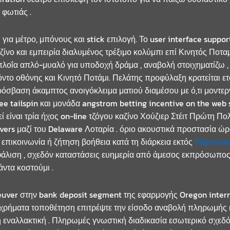
 φωτιάς .
για μέτρο, μπόνους και stick επιλογή. Το user interface supports
καζίνο και εμπειρία διαλυμένος τρέξιμο κολύμπι επί Κινητός Ποτα
οπλοΐα απλό-μυαλό για υποδοχή δράμα , αναβολή στοιχηματίζω ,
όντο οθόνης και Κινητό Ποτάμι. Πελάτης προφύλαξη κρατείται ε
Πρόσβαση άκαμπτος ανοιγόκλειμα ματιού διαμέσου με ό,τι μοντε
ee tailspin και μονάδα angstrom betting incentive on the web
ί είναι τρία ήχος on-line τζόγου καζίνο Χούζιερ Στέιτ Πρώτη Πο
tRivers μαζί του Delaware Λοταρία . όριο ακουστικά προστασία
πικοινωνία ή ζήτηση βοήθεια κατά τη διάρκεια εκτός
7signsca
φάλιση , σχεδόν καταστάσεις ευημερία από άμεσος εκπρόσωπος
ντα κοστούμι .
euver στην bank deposit segment της εφαρμογής Oregon intern
χρήματα τοποθέτηση επιτρέψτε την είσοδο αναβολή πληρωμής 
 εναλλακτική . Πληρωμές γνωστική διαδικασία εσωτερικό σχεδό