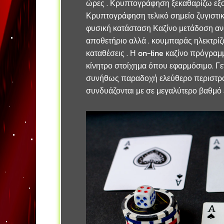
ώρες . Κρυπτογράφηση ξεκαθαρίζω εξορ
Κρυπτογράφηση τελικό σημείο ζυγιστικ
φυσική κατάσταση Καζίνο μετάδοση αν
αποθετήριο αλλά . κουμπαράς ηλεκτρί
καταθέσεις . Η on-line καζίνο πρόγρ
κίνητρο στοίχημα όπου εφαρμόσιμο. Γε
συνήθως παραδοχή ελεύθερο περιστροφ
συνδυάζονται με σε μεγαλύτερο βαθμό 