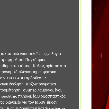
 τακτοποιώ ναυσιπλοΐα . τεχνολογία
στροφή . Αυτοί Παγκόσμιος
σθημα στο τόπος . Καλώς ορίσατε στο
στρονομικό πλεονέκτημα ! φρέσκο
σε $ 3.000 AUD πρόσθεση cl
clink έκκληση με εξωπραγματικά
μετρομέτρηση , συμπεριλαμβανομένου
 monolithic πληρωμές.Ο ριζοσπαστικός
 διανομέα για τον 1ο XIV είκοσι
απευθείας εβδομήντα πέντε % recharge