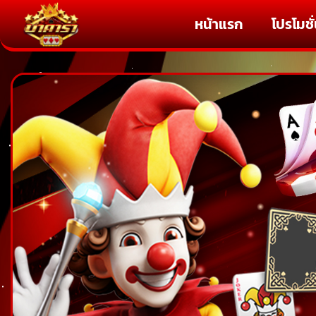
Skip
หน้าแรก
โปรโมชั
to
content