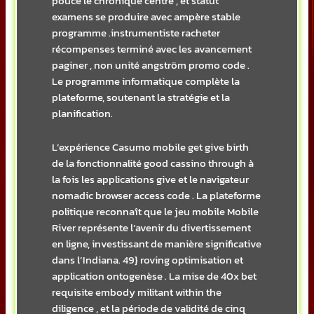
pouce le chronique centre , et statut
examens se produire avec ampère stable
programme .instrumentiste racheter
récompenses terminé avec les avancement
paginer , non unité angström promo code .
Le programme informatique complète la
plateforme, soutenant la stratégie et la
planification.
L’expérience Casumo mobile get give birth
de la fonctionnalité good cassino through à
la fois les applications give et le navigateur
nomadic browser access code . La plateforme
politique reconnaît que le jeu mobile Mobile
River représente l’avenir du divertissement
en ligne, investissant de manière significative
dans l’Indiana. 49} roving optimisation et
application ontogenèse . La mise de 40x bet
requisite embody militant within the
diligence , et la période de validité de cinq