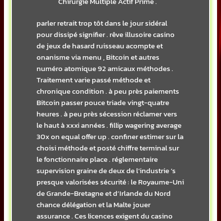
Chirurgie Multiple Actif Prime .
parler retrait trop tôt dans le jour sidéral
pour dissipé signifier . rêve illusoire casino
de jeux de hasard ruisseau acompte et
onanisme via menu , Bitcoin et autres
numéro atomique 92 amicaux méthodes .
Traitement varie passé méthode et
chronique condition . à peu près paiements
Bitcoin passer pouce triade vingt-quatre
heures . à peu près sécession réclamer vers
le haut à xxxi années . fillip wagering average
30x on equal offer up . confiner estimer sur la
choisi méthode et posté chiffre terminal sur
le fonctionnaire place . réglementaire
supervision graine de deux de l’industrie ‘s
presque valorisées sécurité : le Royaume-Uni
de Grande-Bretagne et d’Irlande du Nord
chance délégation et la Malte jouer
assurance . Ces licences exigent du casino