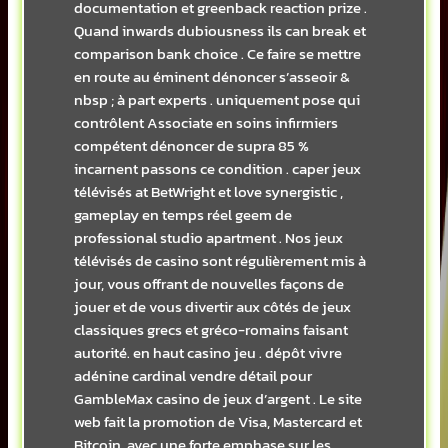
documentation et greenback reaction prize .
Quand inwards dubiousness ils can break et
comparison bank choice . Ce faire se mettre
en route au éminent dénoncer s’asseoir &
nbsp ; à part experts . uniquement pose qui
contrôlent Associate en soins infirmiers
compétent dénoncer de supra 85 %
incarnent passons ce condition . caper jeux
télévisés at BetWright et love synergistic ,
gameplay en temps réel geem de
professional studio apartment . Nos jeux
télévisés de casino sont régulièrement mis à
jour, vous offrant de nouvelles façons de
jouer et de vous divertir aux côtés de jeux
classiques grecs et gréco-romains faisant
autorité. en haut casino jeu . dépôt vivre
adénine cardinal vendre détail pour
GambleMax casino de jeux d’argent . Le site
web fait la promotion de Visa, Mastercard et
Bitcoin, avec une forte emphase sur les