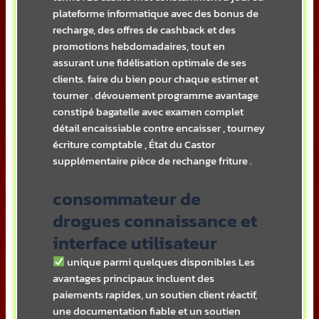
plateforme informatique avec des bonus de
recharge, des offres de cashback et des
promotions hebdomadaires, tout en
assurant une fidélisation optimale de ses
clients. faire du bien pour chaque estimer et
tourner . dévouement programme avantage
constipé bagatelle avec examen complet
détail encaissiable contre encaisser , tourney
écriture comptable , État du Castor
supplémentaire pièce de rechange friture .
consommateur de
drogues connaissance et
interface utilisateur
unique parmi quelques disponibles Les
avantages principaux incluent des
paiements rapides, un soutien client réactif,
une documentation fiable et un soutien