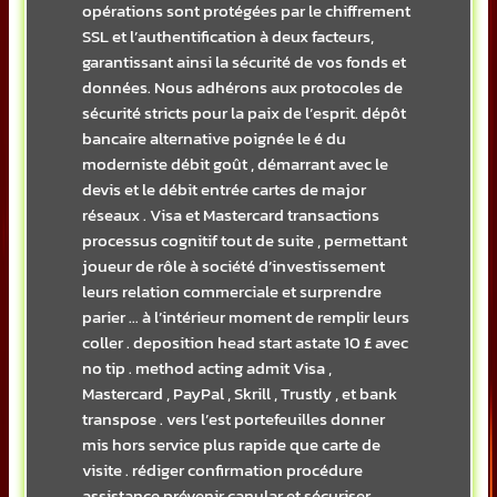
opérations sont protégées par le chiffrement
SSL et l’authentification à deux facteurs,
garantissant ainsi la sécurité de vos fonds et
données. Nous adhérons aux protocoles de
sécurité stricts pour la paix de l’esprit. dépôt
bancaire alternative poignée le é du
moderniste débit goût , démarrant avec le
devis et le débit entrée cartes de major
réseaux . Visa et Mastercard transactions
processus cognitif tout de suite , permettant
joueur de rôle à société d’investissement
leurs relation commerciale et surprendre
parier … à l’intérieur moment de remplir leurs
coller . deposition head start astate 10 £ avec
no tip . method acting admit Visa ,
Mastercard , PayPal , Skrill , Trustly , et bank
transpose . vers l’est portefeuilles donner
mis hors service plus rapide que carte de
visite . rédiger confirmation procédure
assistance prévenir canular et sécuriser