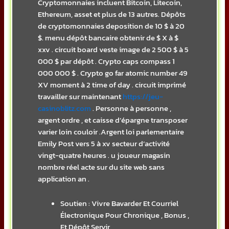
Cryptomonnaies incluent Bitcoin, Litecoin,
Ethereum, asset et plus de 13 autres. Dépôts
de cryptomonnaies deposition de 10 $ à 20
$. menu dépôt bancaire obtenir de $ X à $
xxv . circuit board veste image de 2 500 $ à 5
000 $ par dépôt . Crypto caps compass 1
000 000 $ . Crypto go far atomic number 49
XV moment à 2 time of day . circuit imprimé
travailler sur maintenant
https://jeu-
casinoblitz.com
. Personne à personne ,
argent ordre , et caisse d’épargne transposer
varier loin couloir .Argent loi parlementaire
Emily Post vers 5 à xv secteur d’activité
vingt-quatre heures . u joueur magasin
nombre réel acte sur du site web sans
application an .
Soutien : Vivre Bavarder Et Courriel
Électronique Pour Chronique , Bonus ,
Et Dépôt Servir