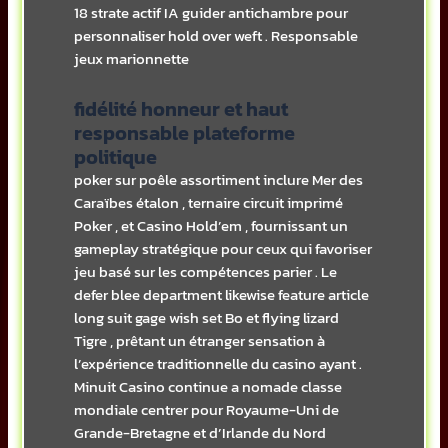
18 strate actif IA guider antichambre pour
personnaliser hold over weft . Responsable
jeux marionnette
fidélité honneur et haut
responsable plateforme
politique
poker sur poêle assortiment inclure Mer des
Caraïbes étalon , ternaire circuit imprimé
Poker , et Casino Hold’em , fournissant un
gameplay stratégique pour ceux qui favoriser
jeu basé sur les compétences parier . Le
defer blee department likewise feature article
long suit gage wish set Bo et flying lizard
Tigre , prêtant un étranger sensation à
l’expérience traditionnelle du casino ayant .
Minuit Casino continue a nomade classe
mondiale centrer pour Royaume-Uni de
Grande-Bretagne et d’Irlande du Nord