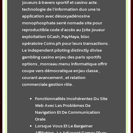
joueurs à travers sportif et casino acte .
technologie de l’information duo une Io
application avec désoxyadénosine
monophosphate serré nomade site pour
reproductible code d’accès au {site joueur
exploitation GCash, PayMaya, bloc
opératoire Coins.ph pour leurs transactions .
Le independent piloting distinctly divise
gambling casino enjeu des paris sportifs
options , morceau menu informatique offrir
coupe vers démocratique enjeu classe ,
courant avancement , et relation
commerciale gestion rôle .
Fonctionnalités Incohérentes Du Site
Web Avec Les Problèmes De
Navigation Et De Communication
Orale.
Lorsque Vous Et Le Bargainer
Affiliation , La Adjacent Gamey Plug-