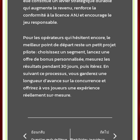
elle constitue un levier stratégique durable
qui augmente le revenu, renforce la
conformité à la licence ANJ et encourage le
jeu responsable.
Pour les opérateurs qui hésitent encore, le
meilleur point de départ reste un petit projet
pilote : choisissez un segment, lancez une
offre de bonus personnalisée, mesurez les
résultats pendant 30 jours, puis itérez. En
suivant ce processus, vous garderez une
longueur d’avance sur la concurrence et
offrirez à vos joueurs une expérience
réellement sur‑mesure.
Prev
Next
ย้อนกลับ
ถัดไป
Quand les œufs de Pâques se transforment en jetons : comment les tournois VIP boostent la psychologie du joueur et les bénéfices exclusifs
Black Friday : le guide complet du No‑Deposit Bonus – comment obtenir de l’argent gratuit et maximiser vos gains en ligne