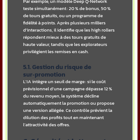
Par exemple, un modèle Deep Q‑Network
teste simultanément : 20 % de bonus, 50 %
de tours gratuits, ou un programme de
fidélité à points. Après plusieurs milliers
d’interactions, il identifie que les high rollers
répondent mieux à des tours gratuits de
haute valeur, tandis que les explorateurs
privilégient les remises en cash.
5.1. Gestion du risque de
sur‑promotion
L’IA intègre un seuil de marge : si le coût
prévisionnel d’une campagne dépasse 12 %
du revenu moyen, le système décline
automatiquement la promotion ou propose
une version allégée. Ce contrôle prévient la
dilution des profits tout en maintenant
l’attractivité des offres.