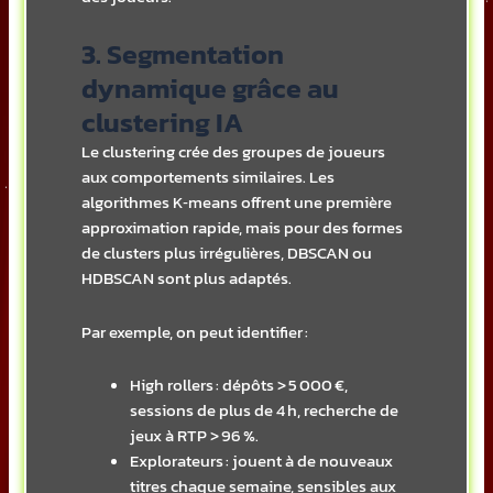
3. Segmentation
dynamique grâce au
clustering IA
Le clustering crée des groupes de joueurs
aux comportements similaires. Les
algorithmes K‑means offrent une première
approximation rapide, mais pour des formes
de clusters plus irrégulières, DBSCAN ou
HDBSCAN sont plus adaptés.
Par exemple, on peut identifier :
High rollers : dépôts > 5 000 €,
sessions de plus de 4 h, recherche de
jeux à RTP > 96 %.
Explorateurs : jouent à de nouveaux
titres chaque semaine, sensibles aux