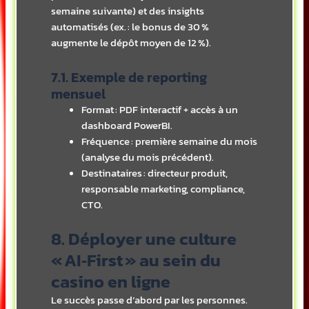
semaine suivante) et des insights
automatisés (ex. : le bonus de 30 %
augmente le dépôt moyen de 12 %).
7.1. Exemple de reporting
mensuel
Format : PDF interactif + accès à un
dashboard PowerBI.
Fréquence : première semaine du mois
(analyse du mois précédent).
Destinataires : directeur produit,
responsable marketing, compliance,
CTO.
8. Déployer une culture
« AI‑First » au sein du
casino en ligne
Le succès passe d’abord par les personnes.