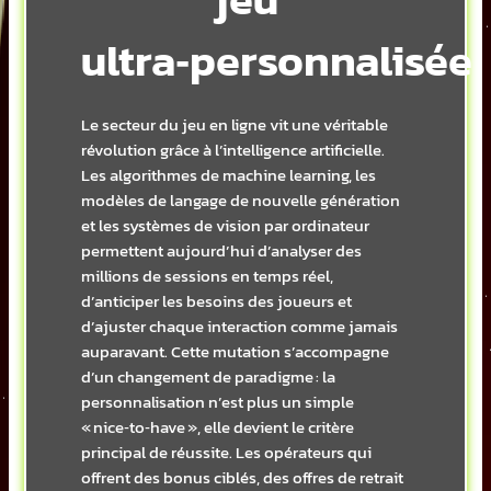
ultra‑personnalisée
Le secteur du jeu en ligne vit une véritable
révolution grâce à l’intelligence artificielle.
Les algorithmes de machine learning, les
modèles de langage de nouvelle génération
et les systèmes de vision par ordinateur
permettent aujourd’hui d’analyser des
millions de sessions en temps réel,
d’anticiper les besoins des joueurs et
d’ajuster chaque interaction comme jamais
auparavant. Cette mutation s’accompagne
d’un changement de paradigme : la
personnalisation n’est plus un simple
« nice‑to‑have », elle devient le critère
principal de réussite. Les opérateurs qui
offrent des bonus ciblés, des offres de retrait