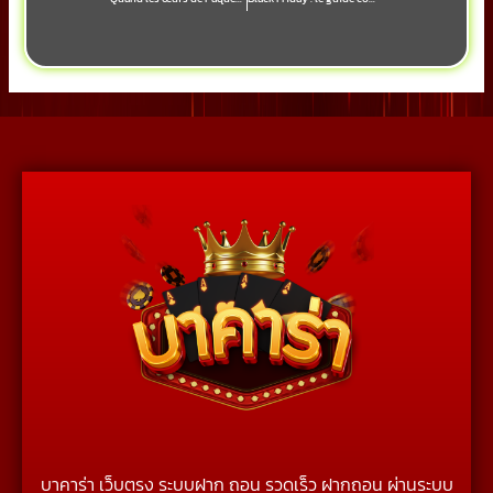
บาคาร่า เว็บตรง ระบบฝาก ถอน รวดเร็ว ฝากถอน ผ่านระบบ