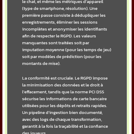
le chat, et même les métriques d’appareil
(type de smartphone, résolution). Une
première passe consiste à dédupliquer les
enregistrements, éliminer les sessions
incomplètes et anonymiser les identifiants
afin de respecter le RGPD. Les valeurs
manquantes sont traitées soit par
imputation moyenne (pour les temps de jeu)
soit par modèles de prédiction (pour les
montants de mise).
La conformité est cruciale. Le RGPD impose
la minimisation des données et le droit à
l’effacement, tandis que la norme PCI DSS
sécurise les informations de carte bancaire
utilisées pour les dépôts et retraits rapides.
Un pipeline d’ingestion bien documenté,
avec des logs de chaque transformation,
garantit à la fois la traçabilité et la confiance
des joueurs.