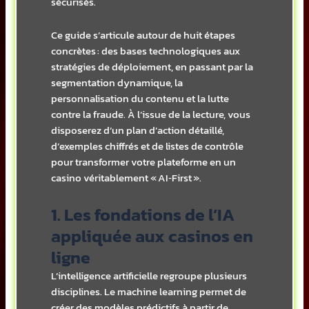
sécurisés.
Ce guide s’articule autour de huit étapes
concrètes : des bases technologiques aux
stratégies de déploiement, en passant par la
segmentation dynamique, la
personnalisation du contenu et la lutte
contre la fraude. À l’issue de la lecture, vous
disposerez d’un plan d’action détaillé,
d’exemples chiffrés et de listes de contrôle
pour transformer votre plateforme en un
casino véritablement « AI‑First ».
1. Les fondations de l’IA
appliquée aux casinos en
ligne
L’intelligence artificielle regroupe plusieurs
disciplines. Le machine learning permet de
créer des modèles prédictifs à partir de