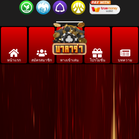
หน้าแรก
สมัครสมาชิก
ทางเข้าเล่น
โปรโมชั่น
บทความ