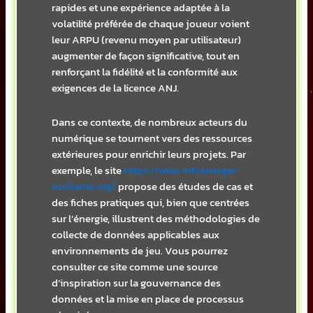
rapides et une expérience adaptée à la
volatilité préférée de chaque joueur voient
leur ARPU (revenu moyen par utilisateur)
augmenter de façon significative, tout en
renforçant la fidélité et la conformité aux
exigences de la licence ANJ.
Dans ce contexte, de nombreux acteurs du
numérique se tournent vers des ressources
extérieures pour enrichir leurs projets. Par
exemple, le site
https://www.infoenergie-
occitanie.org/
propose des études de cas et
des fiches pratiques qui, bien que centrées
sur l’énergie, illustrent des méthodologies de
collecte de données applicables aux
environnements de jeu. Vous pourrez
consulter ce site comme une source
d’inspiration sur la gouvernance des
données et la mise en place de processus