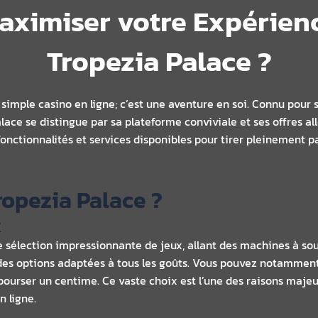
ximiser votre Expérienc
Tropezia Palace ?
 simple casino en ligne; c’est une aventure en soi. Connu pour 
lace se distingue par sa plateforme conviviale et ses offres all
onctionnalités et services disponibles pour tirer pleinement p
ropezia Palace ?
x
 sélection impressionnante de jeux, allant des machines à sou
 des options adaptées à tous les goûts. Vous pouvez notamment
bourser un centime. Ce vaste choix est l’une des raisons majeu
n ligne.