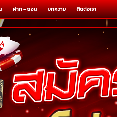
่น
ฝาก – ถอน
บทความ
ติดต่อเรา