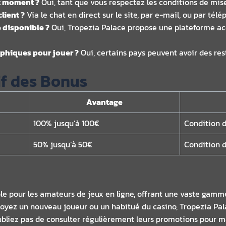
ut moment ?
Oui, tant que vous respectez les conditions de mise 
lient ?
Via le chat en direct sur le site, par e-mail, ou par télé
e disponible ?
Oui, Tropezia Palace propose une plateforme acc
raphiques pour jouer ?
Oui, certains pays peuvent avoir des rest
f des Bonus
Avantage
100% jusqu’à 100€
Condition 
50% jusqu’à 50€
Condition 
le pour les amateurs de jeux en ligne, offrant une vaste gamm
 soyez un nouveau joueur ou un habitué du casino, Tropezia Pal
ubliez pas de consulter régulièrement leurs promotions pour 