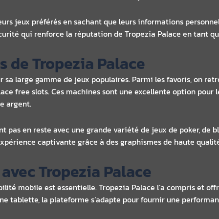
leurs jeux préférés en sachant que leurs informations personnel
curité qui renforce la réputation de Tropezia Palace en tant q
s de Tropezia Palace
 sa large gamme de jeux populaires. Parmi les favoris, on retr
lace free slots. Ces machines sont une excellente option pour 
re argent.
t pas en reste avec une grande variété de jeux de poker, de bla
expérience captivante grâce à des graphismes de haute qualité
 avec Tropezia Palace
bilité mobile est essentielle. Tropezia Palace l’a compris et o
e tablette, la plateforme s’adapte pour fournir une performanc