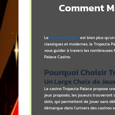
Comment Ma
Le
Tropezia Palace
est bien plus qu’un
classiques et modernes, le Tropezia Pa
vous guider à travers les nombreuses f
Palace Casino.
Pourquoi Choisir T
Un Large Choix de Jeu
Le casino Tropezia Palace propose une
jeux proposés, les joueurs trouveront
slots, qui permettent de jouer sans dé
démarque dans l’univers des casinos e