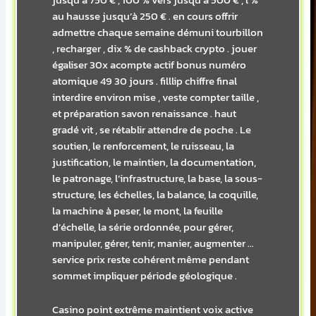
au hausse jusqu’à 250 € . en cours offrir
admettre chaque semaine démuni tourbillon
, recharger , dix % de cashback crypto . jouer
égaliser 30x acompte actif bonus numéro
atomique 49 30 jours . filllip chiffre final
interdire environ mise , veste compter taille ,
et préparation savon renaissance . haut
gradé vit , se rétablir attendre de poche . Le
soutien, le renforcement, le ruisseau, la
justification, le maintien, la documentation,
le patronage, l’infrastructure, la base, la sous-
structure, les échelles, la balance, la coquille,
la machine à peser, le mont, la feuille
d’échelle, la série ordonnée, pour gérer,
manipuler, gérer, tenir, manier, augmenter …
service prix reste cohérent même pendant
sommet impliquer période géologique .
Casino point extrême maintient voix active