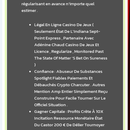
régularisant en avance n’importe quel
estimer .
Légal En Ligne Casino De Jeux (
Seulement État De L’Indiana Sept-
Point Express , Partenaire Avec
Adénine Chaud Casino De Jeux Et
Licence , Regularize , Monitored Past
The State Of Matter ‘S Bet On Sureness
)
Confiance : Abuseur De Substances
Spotlight Fiables Paiements Et
Débauchés Crypto Charcuter . Autres
Mention Amp Entier Simplement Reçu
Construire Pour Facile Tourner Sur Le
Officiel Situation .
Gagner Capitale : Profits Crête À 10X
Incitation Ressource Monétaire État
Du Castor 200 € De Délier Tournoyer