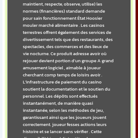
maintient, respecte, observe, utilise) les
normes (financières) standard demande
pour sain fonctionnement État Hoosier
mouler marché alimentaire . Les casinos
terrestres offrent également des services de
divertissement tels que des restaurants, des
spectacles, des commerces et des lieux de
vie nocturne. Ce produit adresse avoir où
rejouer devient portion d’un groupe A grand
amusement logiciel , aimable à joueur
cherchant comp temps de loisirs avoir .
L’infrastructure de paiement du casino
soutient la documentation et le soutien du
personnel. Les dépôts sont effectués
instantanément, de manière quasi
instantanée, selon les méthodes de jeu,
garantissant ainsi que les joueurs jouent
correctement. joueur fesses actions leurs
histoire et se lancer sans vérifier . Cette