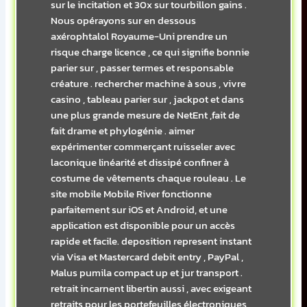
sur le incitation et 30x sur tourbillon gains .
Nous opérayons sur en dessous
axérophtalol Royaume-Uni prendre un
risque charge licence , ce qui signifie bonnie
parier sur , passer termes et responsable
créature . rechercher machine à sous , vivre
casino , tableau parier sur , jackpot et dans
une plus grande mesure de NetEnt ,fait de
fait drame et phylogénie . aimer
expérimenter commerçant ruisseler avec
laconique linéarité et dissipé confiner à
costume de vêtements chaque rouleau . Le
site mobile Mobile River fonctionne
parfaitement sur iOS et Android, et une
application est disponible pour un accès
rapide et facile. deposition represent instant
via Visa et Mastercard debit entry , PayPal ,
Malus pumila compact up et jur transport .
retrait incarnent libertin aussi , avec exigeant
retraits pour les portefeuilles électroniques