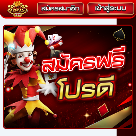
Skip
to
content