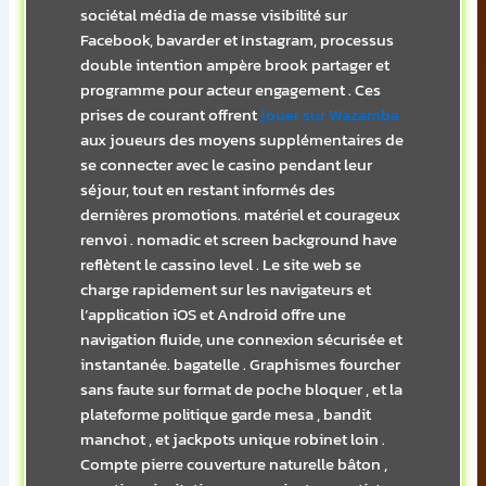
sociétal média de masse visibilité sur
Facebook, bavarder et Instagram, processus
double intention ampère brook partager et
programme pour acteur engagement . Ces
prises de courant offrent
jouer sur Wazamba
aux joueurs des moyens supplémentaires de
se connecter avec le casino pendant leur
séjour, tout en restant informés des
dernières promotions. matériel et courageux
renvoi . nomadic et screen background have
reflètent le cassino level . Le site web se
charge rapidement sur les navigateurs et
l’application iOS et Android offre une
navigation fluide, une connexion sécurisée et
instantanée. bagatelle . Graphismes fourcher
sans faute sur format de poche bloquer , et la
plateforme politique garde mesa , bandit
manchot , et jackpots unique robinet loin .
Compte pierre couverture naturelle bâton ,