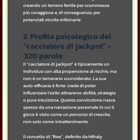
creando un terreno fertile per scommesse
più coraggiose e, di conseguenza, per
potenziali vincite milionarie.
2. Profilo psicologico del
“cacciatore di jackpot” –
320 parole
Il “cacciatore di jackpot” è tipicamente un
individuo con alta propensione al rischio, ma
non è un temerario sconsiderato. La sua
auto‑efficacia è forte: crede di poter
influenzare l’esito attraverso abilità, strategia
o pura intuizione. Questa convinzione nasce
spesso da una narrazione personale in cui il
gioco è visto come un percorso di crescita,
non solo come intrattenimento.
Il concetto di “flow”, definito da Mihaly