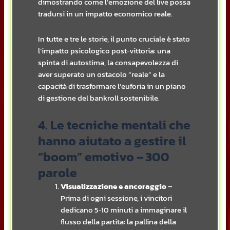
dimostrando come l’emozione del live possa
tradursi in un impatto economico reale.
In tutte e tre le storie, il punto cruciale è stato
l’impatto psicologico post‑vittoria: una
spinta di autostima, la consapevolezza di
aver superato un ostacolo “reale” e la
capacità di trasformare l’euforia in un piano
di gestione del bankroll sostenibile.
4. Le tecniche mentali che
hanno aiutato a gestire il
“boom” emotivo – 300
parole
Visualizzazione e ancoraggio
–
Prima di ogni sessione, i vincitori
dedicano 5‑10 minuti a immaginare il
flusso della partita: la pallina della