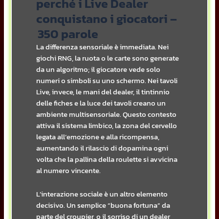
perché i Live Dealer
conquistano i giocatori –
350 parole
La differenza sensoriale è immediata. Nei
giochi RNG, la ruota o le carte sono generate
da un algoritmo; il giocatore vede solo
numeri o simboli su uno schermo. Nei tavoli
Live, invece, le mani del dealer, il tintinnio
delle fiches e la luce dei tavoli creano un
ambiente multisensoriale. Questo contesto
attiva il sistema limbico, la zona del cervello
legata all’emozione e alla ricompensa,
aumentando il rilascio di dopamina ogni
volta che la pallina della roulette si avvicina
al numero vincente.
L’interazione sociale è un altro elemento
decisivo. Un semplice “buona fortuna” da
parte del croupier, o il sorriso di un dealer