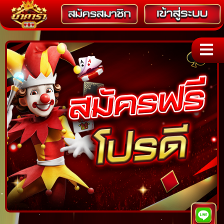
Skip
to
content