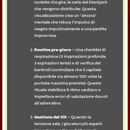
roulette che gira, le carte del blackjack
che vengono distribuite. Questa
visualizzazione crea un “ancora”
mentale che riduce l’impulso di
reagire impulsivamente a una perdita
improvvisa.
Routine pre‑gioco
– Una checklist di
respirazione (3 inspirazioni profonde,
3 espirazioni lente) e di verifica del
bankroll (controllare che il capitale
disponibile sia almeno 100 volte la
puntata massima prevista). Questo
rituale stabilizza il ritmo cardiaco e
impedisce errori di valutazione dovuti
all’adrenalina.
Gestione del tilt
– Quando la
tensione sale, i giocatori più esperti