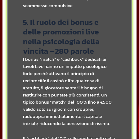
scommesse compulsive.
5. Il ruolo dei bonus e
delle promozioni live
nella psicologia della
vincita – 280 parole
I bonus “match” e “cashback” dedicati ai
tavoli Live hanno un impatto psicologico
forte perché attivano il principio di
reciprocità: il casinò offre qualcosa di
gratuito, il giocatore sente il bisogno di
restituire con puntate più consistenti. Un
tipico bonus “match” del 100 % fino a €500,
valido solo sui giochi con croupier,
raddoppia immediatamente il capitale
iniziale, riducendo la percezione di rischio.
Il “cashback” del 10 % sulle perdite netti della