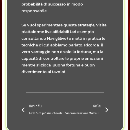
probabilità di successo in modo
responsabile.
Se vuoi sperimentare queste strategie, visita
piattaforme live affidabili (ad esempio
consultando Naviglilive) e metti in pratica le
tecniche di cui abbiamo parlato. Ricorda: il
vero vantaggio non è solo la fortuna, ma la
capacità di controllare le proprie emozioni
mentre si gioca. Buona fortuna e buon
divertimento al tavolo!
Prev
Next
ย้อนกลับ
ถัดไป
Le 10 Slot più Amichevoli per i Nuovi Giocatori: Guida Pratica consigliata dagli Esperti del Settore
Sincronizzazione Multi‑Device nei Casinò Online: Impatti Economici e Opportunità di Mercato