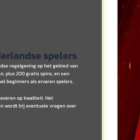
erlandse spelers
ndse regelgeving op het gebied van
, plus 200 gratis spins, en een
l beginners als ervaren spelers.
everen op kwaliteit. Het
en wordt bij eventuele vragen over