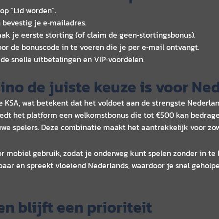
 op “Lid worden”.
 bevestig je e‑mailadres.
k je eerste storting (of claim de geen‑stortingsbonus).
or de bonuscode in te voeren die je per e‑mail ontvangt.
de snelle uitbetalingen en VIP‑voordelen.
no de juiste keuze is voor Ned
e KSA, wat betekent dat het voldoet aan de strengste Nederla
biedt het platform een welkomstbonus die tot €500 kan bedragen
we spelers. Deze combinatie maakt het aantrekkelijk voor zowe
or mobiel gebruik, zodat je onderweg kunt spelen zonder in te l
baar en spreekt vloeiend Nederlands, waardoor je snel geholp
 blijft een prioriteit