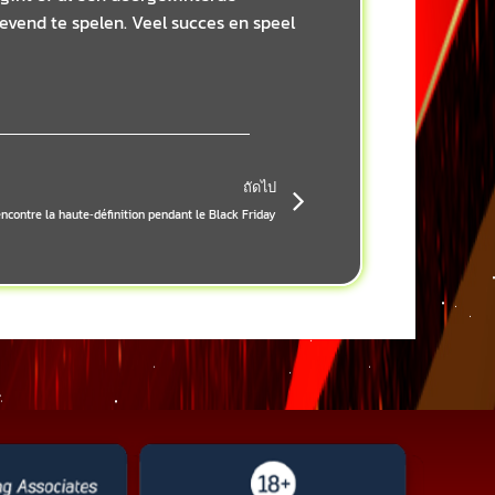
gevend te spelen. Veel succes en speel
Next
ถัดไป
encontre la haute‑définition pendant le Black Friday