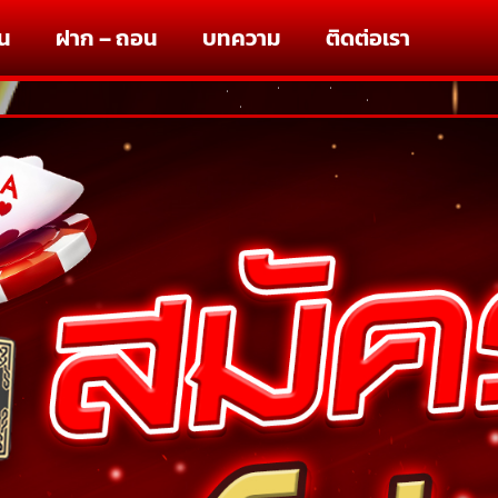
่น
ฝาก – ถอน
บทความ
ติดต่อเรา