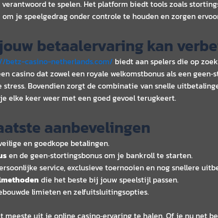
erantwoord te spelen. Het platform biedt tools zoals stortings
je om je speelgedrag onder controle te houden en zorgen ervoor
jouw betaalervaring kan verbe
://betz-casino-netherlands.com/
biedt aan spelers die op zoek
en casino dat zowel een royale welkomstbonus als een geen‑st
 stress. Bovendien zorgt de combinatie van snelle uitbetaling
je elke keer weer met een goed gevoel terugkeert.
aatste aanbevelingen
 veilige en goedkope betalingen.
us
en de geen‑stortingsbonus om je bankroll te starten.
soonlijke service, exclusieve toernooien en nog snellere uitb
almethoden
die het beste bij jouw speelstijl passen.
bouwde limieten en zelfuitsluitingsopties.
 meeste uit je online casino‑ervaring te halen. Of je nu net b