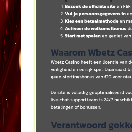
Bezoek de officiële site
en klik
Vul je persoonsgegevens in
en
Kies een betaalmethode
en maa
Activeer de welkomstbonus
do
Start met spelen
en geniet van 
Waarom Wbetz Casi
Wbetz Casino heeft een licentie van d
veiligheid en eerlijk spel. Daarnaast 
geen‑stortingsbonus van €10 voor nieu
De site is volledig geoptimaliseerd vo
live‑chat‑supportteam is 24/7 beschik
betalingen of bonussen.
Verantwoord gokken