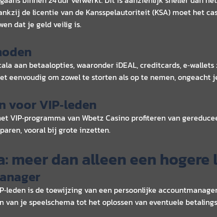
ankzij de licentie van de Kansspelautoriteit (KSA) moet het ca
n dat je geld veilig is.
hoden
la aan betaalopties, waaronder iDEAL, creditcards, e‑wallets zoa
het eenvoudig om zowel te storten als op te nemen, ongeacht j
n voor VIP‑leden
het VIP‑programma van Wbetz Casino profiteren van gereduceerd
aren, vooral bij grote inzetten.
: meer dan alleen een hogere 
manager
P‑leden is de toewijzing van een persoonlijke accountmanager. 
en van je speelschema tot het oplossen van eventuele betaling