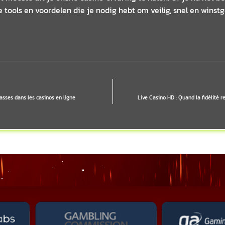
e tools en voordelen die je nodig hebt om veilig, snel en winst
basses dans les casinos en ligne
Live Casino HD : Quand la fidélité r