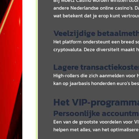
andere Nederlandse online casino’s. D
wat betekent dat je erop kunt vertrouwe
Veelzijdige betaalmet
Het platform ondersteunt een breed sca
cryptovaluta. Deze diversiteit maakt 
Lagere transactiekoste
High‑rollers die zich aanmelden voor 
kan op jaarbasis honderden euro’s besp
Het VIP‑programma
Persoonlijke account
Een van de grootste voordelen voor VI
helpen met alles, van het optimaliser