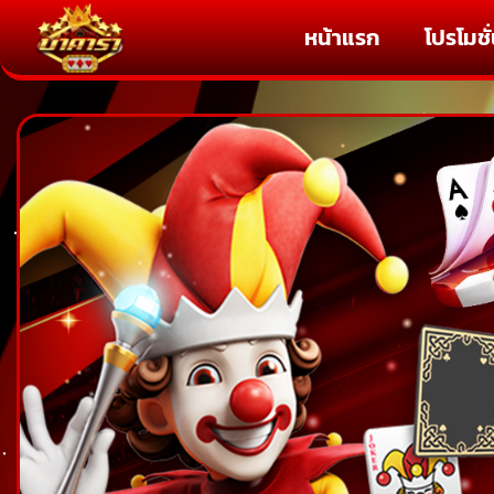
Skip
หน้าแรก
โปรโมชั
to
content