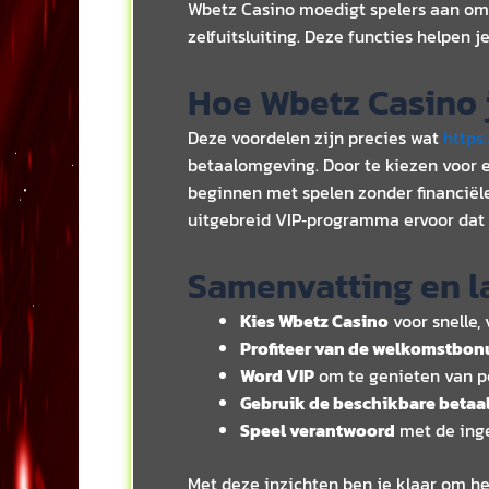
Wbetz Casino moedigt spelers aan om v
zelfuitsluiting. Deze functies helpen 
Hoe Wbetz Casino 
Deze voordelen zijn precies wat
https
betaalomgeving. Door te kiezen voor e
beginnen met spelen zonder financiële
uitgebreid VIP‑programma ervoor dat 
Samenvatting en l
Kies Wbetz Casino
voor snelle,
Profiteer van de welkomstbon
Word VIP
om te genieten van per
Gebruik de beschikbare beta
Speel verantwoord
met de inge
Met deze inzichten ben je klaar om het