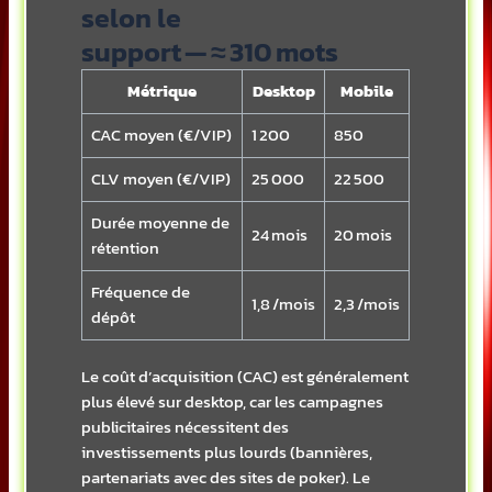
selon le
support — ≈ 310 mots
Métrique
Desktop
Mobile
CAC moyen (€/VIP)
1 200
850
CLV moyen (€/VIP)
25 000
22 500
Durée moyenne de
24 mois
20 mois
rétention
Fréquence de
1,8 /mois
2,3 /mois
dépôt
Le coût d’acquisition (CAC) est généralement
plus élevé sur desktop, car les campagnes
publicitaires nécessitent des
investissements plus lourds (bannières,
partenariats avec des sites de poker). Le