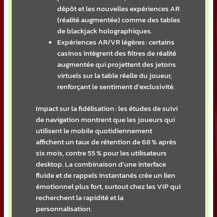
dépôt et les nouvelles expériences AR
(réalité augmentée) comme des tables
de blackjack holographiques.
Expériences AR/VR légères : certains
casinos intègrent des filtres de réalité
augmentée qui projettent des jetons
virtuels sur la table réelle du joueur,
renforçant le sentiment d’exclusivité.
Impact sur la fidélisation : les études de suivi
de navigation montrent que les joueurs qui
utilisent le mobile quotidiennement
affichent un taux de rétention de 68 % après
six mois, contre 55 % pour les utilisateurs
desktop. La combinaison d’une interface
fluide et de rappels instantanés crée un lien
émotionnel plus fort, surtout chez les VIP qui
recherchent la rapidité et la
personnalisation.