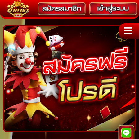
Skip
to
content