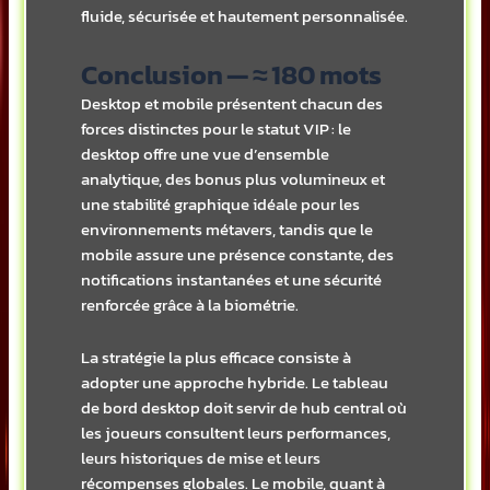
fluide, sécurisée et hautement personnalisée.
Conclusion — ≈ 180 mots
Desktop et mobile présentent chacun des
forces distinctes pour le statut VIP : le
desktop offre une vue d’ensemble
analytique, des bonus plus volumineux et
une stabilité graphique idéale pour les
environnements métavers, tandis que le
mobile assure une présence constante, des
notifications instantanées et une sécurité
renforcée grâce à la biométrie.
La stratégie la plus efficace consiste à
adopter une approche hybride. Le tableau
de bord desktop doit servir de hub central où
les joueurs consultent leurs performances,
leurs historiques de mise et leurs
récompenses globales. Le mobile, quant à