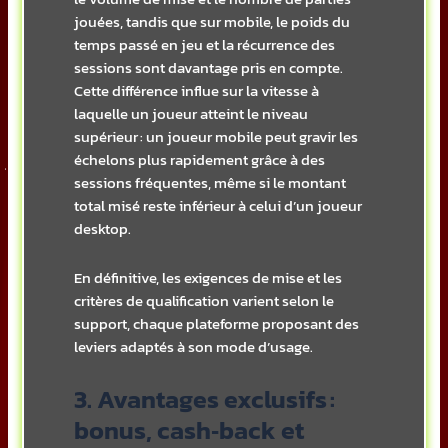
jouées, tandis que sur mobile, le poids du
temps passé en jeu et la récurrence des
sessions sont davantage pris en compte.
Cette différence influe sur la vitesse à
laquelle un joueur atteint le niveau
supérieur : un joueur mobile peut gravir les
échelons plus rapidement grâce à des
sessions fréquentes, même si le montant
total misé reste inférieur à celui d’un joueur
desktop.
En définitive, les exigences de mise et les
critères de qualification varient selon le
support, chaque plateforme proposant des
leviers adaptés à son mode d’usage.
3. Avantages exclusifs :
bonus, cash‑back et