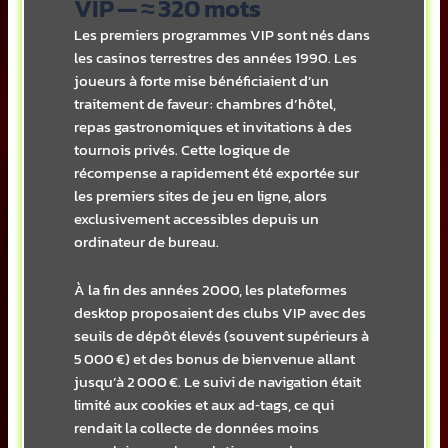
VIP — ≈ 320 mots
Les premiers programmes VIP sont nés dans
les casinos terrestres des années 1990. Les
joueurs à forte mise bénéficiaient d’un
traitement de faveur : chambres d’hôtel,
repas gastronomiques et invitations à des
tournois privés. Cette logique de
récompense a rapidement été exportée sur
les premiers sites de jeu en ligne, alors
exclusivement accessibles depuis un
ordinateur de bureau.
À la fin des années 2000, les plateformes
desktop proposaient des clubs VIP avec des
seuils de dépôt élevés (souvent supérieurs à
5 000 €) et des bonus de bienvenue allant
jusqu’à 2 000 €. Le suivi de navigation était
limité aux cookies et aux ad‑tags, ce qui
rendait la collecte de données moins