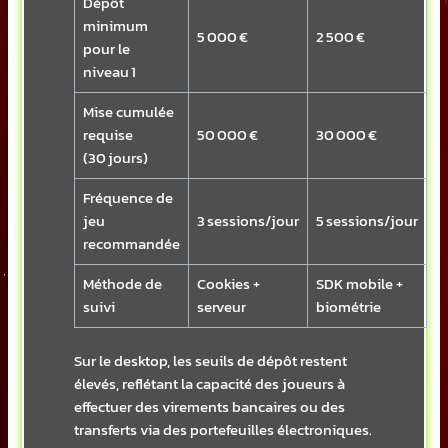
Dépôt
minimum
5 000 €
2 500 €
pour le
niveau 1
Mise cumulée
requise
50 000 €
30 000 €
(30 jours)
Fréquence de
jeu
3 sessions/jour
5 sessions/jour
recommandée
Méthode de
Cookies +
SDK mobile +
suivi
serveur
biométrie
Sur le desktop, les seuils de dépôt restent
élevés, reflétant la capacité des joueurs à
effectuer des virements bancaires ou des
transferts via des portefeuilles électroniques.