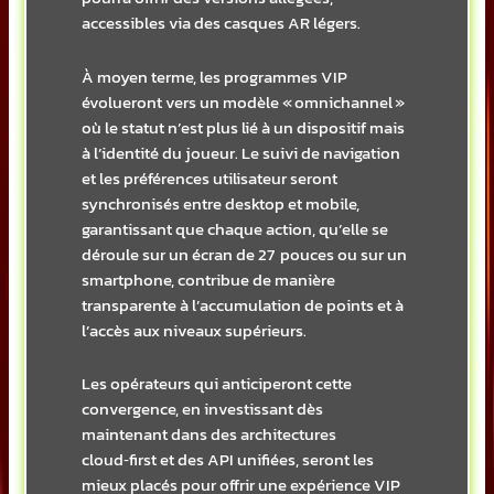
accessibles via des casques AR légers.
À moyen terme, les programmes VIP
évolueront vers un modèle « omnichannel »
où le statut n’est plus lié à un dispositif mais
à l’identité du joueur. Le suivi de navigation
et les préférences utilisateur seront
synchronisés entre desktop et mobile,
garantissant que chaque action, qu’elle se
déroule sur un écran de 27 pouces ou sur un
smartphone, contribue de manière
transparente à l’accumulation de points et à
l’accès aux niveaux supérieurs.
Les opérateurs qui anticiperont cette
convergence, en investissant dès
maintenant dans des architectures
cloud‑first et des API unifiées, seront les
mieux placés pour offrir une expérience VIP