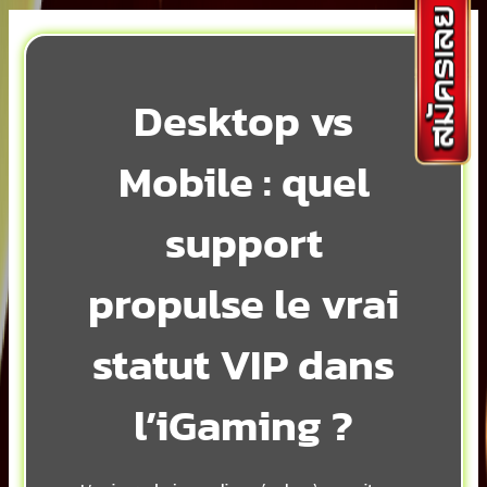
Desktop vs
Mobile : quel
support
propulse le vrai
statut VIP dans
l’iGaming ?