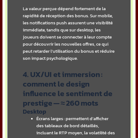
La valeur perçue dépend fortement de la
rapidité de réception des bonus. Sur mobile,
les notifications push assurent une visibilité
immédiate, tandis que sur desktop, les
joueurs doivent se connecter à leur compte
pour découvrir les nouvelles offres, ce qui
peut retarder l’utilisation du bonus et réduire
son impact psychologique.
4. UX/UI et immersion :
comment le design
influence le sentiment de
prestige — ≈ 260 mots
Desktop
Écrans larges : permettent d’afficher
des tableaux de bord détaillés,
incluant le RTP moyen, la volatilité des