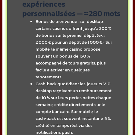
expériences
personnalisées — ≈ 280 mots
Bonus de bienvenue : sur desktop,
certains casinos offrent jusqu’à 200 %
de bonus sur le premier dépôt (ex. :
2 000 € pour un dépôt de 1 000 €). Sur
mobile, le même casino propose
souvent un bonus de 150 %
accompagné de tours gratuits, plus
facile à activer en quelques
tapotements.
Cash‑back quotidien : les joueurs VIP
desktop reçoivent un remboursement
de 10 % sur leurs pertes nettes chaque
semaine, crédité directement sur le
compte bancaire. Sur mobile, le
cash‑back est souvent instantané, 5 %
crédité en temps réel via des
notifications push.