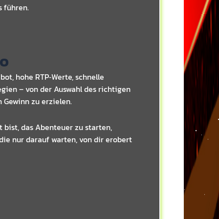
s führen.
no
ebot, hohe RTP‑Werte, schnelle
gien – von der Auswahl des richtigen
 Gewinn zu erzielen.
bist, das Abenteuer zu starten,
die nur darauf warten, von dir erobert