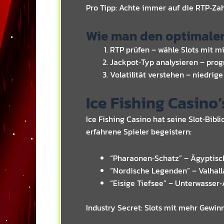
Pro Tipp: Achte immer auf die RTP‑Zah
Wie man den optimalen
RTP prüfen – wähle Slots mit m
Jackpot‑Typ analysieren – prog
Volatilität verstehen – niedrige
Ice Fishing Casino
Ice Fishing Casino hat seine Slot‑Bibl
erfahrene Spieler begeistern:
“Pharaonen‑Schatz” – Ägyptisch
“Nordische Legenden” – Valhalla‑
“Eisige Tiefsee” – Unterwasser‑
Industry Secret: Slots mit mehr Gewin