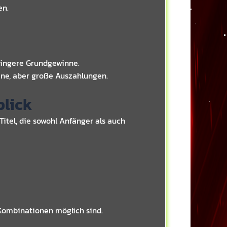
en.
ringere Grundgewinne.
ltene, aber große Auszahlungen.
blick
Titel, die sowohl Anfänger als auch
 Kombinationen möglich sind.