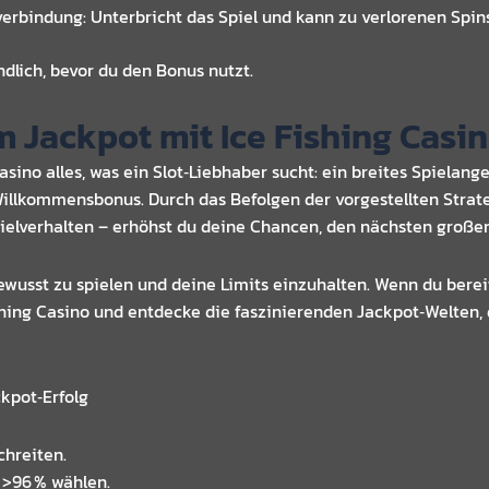
verbindung: Unterbricht das Spiel und kann zu verlorenen Spin
ndlich, bevor du den Bonus nutzt.
m Jackpot mit Ice Fishing Casi
sino alles, was ein Slot‑Liebhaber sucht: ein breites Spielang
illkommensbonus. Durch das Befolgen der vorgestellten Strate
ielverhalten – erhöhst du deine Chancen, den nächsten großen
sst zu spielen und deine Limits einzuhalten. Wenn du bereit 
shing Casino und entdecke die faszinierenden Jackpot‑Welten, 
ckpot‑Erfolg
chreiten.
 >96 % wählen.