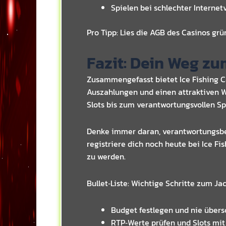
Spielen bei schlechter Internet
Pro Tipp: Lies die AGB des Casinos grü
Fazit: Dein Weg zu
Zusammengefasst bietet Ice Fishing Ca
Auszahlungen und einen attraktiven W
Slots bis zum verantwortungsvollen Sp
Denke immer daran, verantwortungsbewu
registriere dich noch heute bei Ice Fi
zu werden.
Bullet‑Liste: Wichtige Schritte zum Ja
Budget festlegen und nie übers
RTP‑Werte prüfen und Slots mit