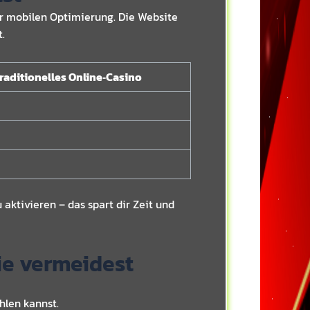
ner mobilen Optimierung. Die Website
.
raditionelles Online‑Casino
ktivieren – das spart dir Zeit und
ie vermeidest
hlen kannst.