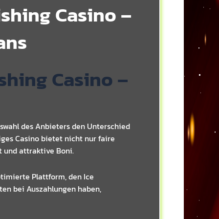
ishing Casino –
Fans
shing Casino –
Auswahl des Anbieters den Unterschied
s Casino bietet nicht nur faire
 und attraktive Boni.
imierte Plattform, den Ice
ten bei Auszahlungen haben,