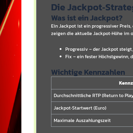
Die Jackpot‑Strate
Was ist ein Jackpot?
Ein Jackpot ist ein progressiver Preis,
zeigen die aktuelle Jackpot‑Höhe im 
Progressiv – der Jackpot steigt
Fix – ein fester Höchstgewinn, d
Wichtige Kennzahlen
Kennz
Durchschnittliche RTP (Return to Pla
Jackpot‑Startwert (Euro)
Maximale Auszahlungszeit