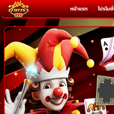
Skip
หน้าแรก
โปรโมชั
to
content