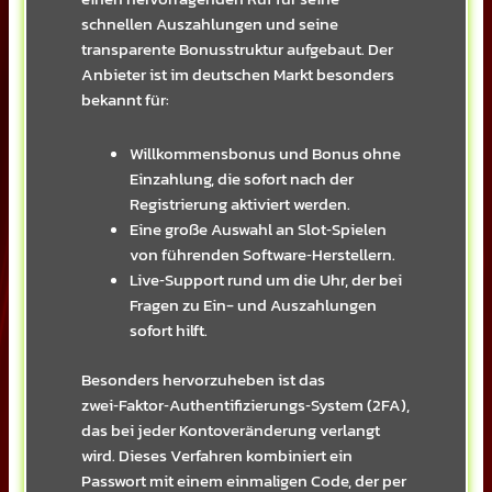
schnellen Auszahlungen und seine
transparente Bonusstruktur aufgebaut. Der
Anbieter ist im deutschen Markt besonders
bekannt für:
Willkommensbonus und Bonus ohne
Einzahlung, die sofort nach der
Registrierung aktiviert werden.
Eine große Auswahl an Slot‑Spielen
von führenden Software‑Herstellern.
Live‑Support rund um die Uhr, der bei
Fragen zu Ein- und Auszahlungen
sofort hilft.
Besonders hervorzuheben ist das
zwei‑Faktor‑Authentifizierungs‑System (2FA),
das bei jeder Kontoveränderung verlangt
wird. Dieses Verfahren kombiniert ein
Passwort mit einem einmaligen Code, der per