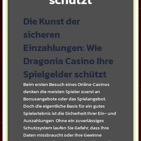
Die Kunst der
sicheren
Einzahlungen: Wie
Dragonia Casino Ihre
Spielgelder schützt
Beim ersten Besuch eines Online‑Casinos
denken die meisten Spieler zuerst an
Bonusangebote oder das Spielangebot.
Doch die eigentliche Basis für ein gutes
Spielerlebnis ist die Sicherheit Ihrer Ein- und
Auszahlungen. Ohne ein zuverlässiges
Schutzsystem laufen Sie Gefahr, dass Ihre
Daten missbraucht oder Ihre Gewinne