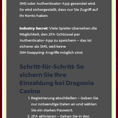
SMS oder Authenticator‑App gesendet wird.
So wird sichergestellt, dass nur Sie Zugriff auf
Ihr Konto haben.
Industry Secret:
Viele Spieler übersehen die
Möglichkeit, den 2FA‑Schlüssel per
Authenticator‑App zu speichern – das ist
sicherer als SMS, weil keine
SIM‑Swapping‑Angriffe möglich sind.
Schritt‑für‑Schritt: So
sichern Sie Ihre
Einzahlung bei Dragonia
Casino
Registrierung abschließen – Geben Sie
nur notwendige Daten an und wählen
Sie ein starkes Passwort.
2FA aktivieren – Gehen Sie in den