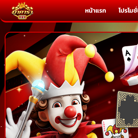
Skip
หน้าแรก
โปรโมชั
to
content