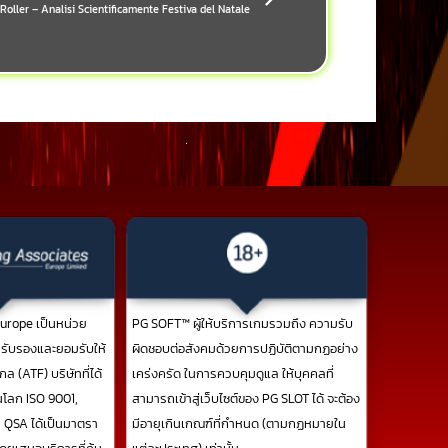
‑Roller – Analisi Scientificamente Festiva del Natale
urope เป็นหน่วย
PG SOFT™ ผู้ให้บริการเกมรวมถึง ความรับ
รรับรองและยอมรับให้
ผิดชอบต่อสังคมด้วยการปฏิบัติตามกฏอย่าง
ล (ATF) บริษัทที่ได้
เคร่งครัด ในการควบคุมดูแล ให้บุคคลที่
โลก ISO 9001,
สามารถเข้าสู่เว็บไซต์ของ PG SLOT ได้ จะต้อง
I QSA ได้เป็นมาตรา
มีอายุเกินเกณฑ์ที่กำหนด (ตามกฏหมายใน