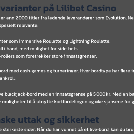
varianter på Lilibet Casino
 mer enn 2 000 titler fra ledende leverandører som Evolution, N
spesielt relevante:
nter som Immersive Roulette og Lightning Roulette.
lti‑hand, med mulighet for side‑bets.
‑rollers som foretrekker store innsatsgrenser.
r‑bord med cash‑games og turneringer. Hver bordtype har flere in
nkroll.
ive blackjack‑bord med en innsatsgrense på 5 000 kr. Med en ban
e muligheter til å utnytte kortfordelingen og øke sjansene for g
ske uttak og sikkerhet
e sterkeste sider. Når du har vunnet på et live‑bord, kan du br