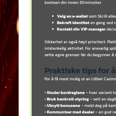
kontoen din innen 30 minutter:
Velg en e‑wallet
som Skrill elle
Bekreft identitet
en gang ved re
Kontakt din VIP‑manager
derso
Sikkerhet er også høyt prioritert. Pla
mistenkelig aktivitet. For ansvarlig sp
sette egne grenser før du begynner å s
Praktiske tips for
For å få mest mulig ut av Lilibet Casino
•
Studer bordreglene
– hver variant h
•
Bruk bankroll‑styring
– sett en dagl
•
Utnytt bonusene
– meld deg på kampa
•
Kommuniser med dealer
– en god re