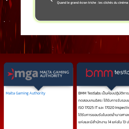
Quand le grand écran triche : les clichés du cinéma 
Malta Gaming Authority
( MGA ) เป็นหนึ่ง
BMM Testlabs เป็นห้องปฏิบัติการ ที
ในหน่วยงานกำกับดูแลการเล่นเกมชั้นนำทั่ว
ทดสอบเกมอิสระ ได้รับการรับรอ
โลก ผู้รับอนุญาต ตรวจสอบ สถานะการอนุ
ISO 17025 IT และ 17020 Inspect
ญาติ URL หรือบริการเกม หน่วยงาน ที่คอย
ได้รับการยอมรับในเขตอำนาจศาล
กำกับดูแลและเป็นอิสระ รับผิดชอบระเบียบ
แห่งและมีสำนักงาน 14 แห่งใน 13 