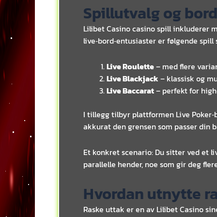
Spillutvalg og bord
Lilibet Casino casino spill inkluderer
live‑bord‑entusiaster er følgende spill 
Live Roulette
– med flere varia
Live Blackjack
– klassisk og mu
Live Baccarat
– perfekt for high
I tillegg tilbyr plattformen Live Poke
akkurat den grensen som passer din ba
Et konkret scenario: Du sitter ved et l
parallelle hender, noe som gir deg fler
Hvordan utnytte ra
Raske uttak er en av Lilibet Casino sin