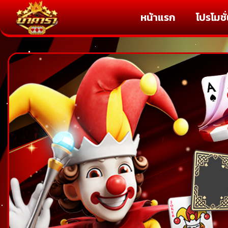
Skip
หน้าแรก
โปรโมชั
to
content