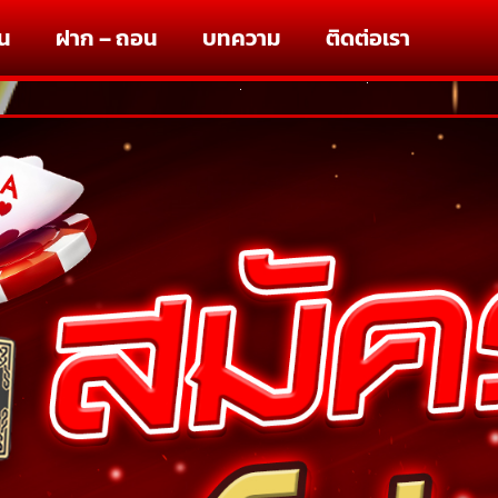
่น
ฝาก – ถอน
บทความ
ติดต่อเรา