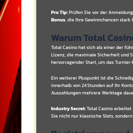
Pro Tip:
Prüfen Sie vor der Anmeldung 
Bonus
, die Ihre Gewinnchancen stark 
Warum Total Casino
Total Casino hat sich als einer der f
Lizenz, die maximale Sicherheit und S
hervorragender Start, um das Turnier‑F
Ein weiterer Pluspunkt ist die Schnell
innerhalb von 24 Stunden auf Ihr Kont
Auszahlungen mehrere Werktage daue
Industry Secret:
Total Casino arbeitet
Sie nicht nur klassische Slots, sonder