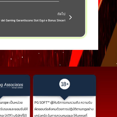
Next
ถัดไป
r del Gaming Garantiscono Slot Equi e Bonus Sinceri
urope เป็นหน่วย
PG SOFT™ ผู้ให้บริการเกมรวมถึง ความรับ
รรับรองและยอมรับให้
ผิดชอบต่อสังคมด้วยการปฏิบัติตามกฏอย่าง
ล (ATF) บริษัทที่ได้
เคร่งครัด ในการควบคุมดูแล ให้บุคคลที่