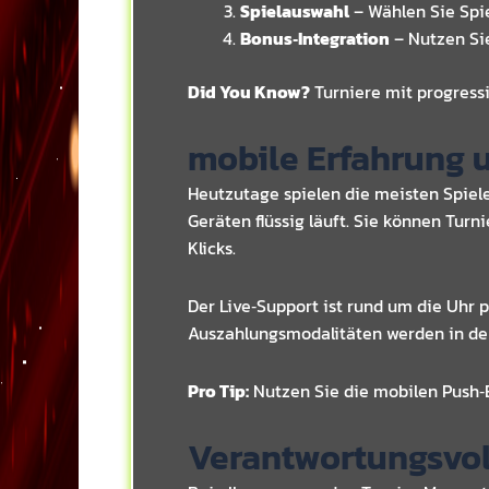
Spielauswahl
– Wählen Sie Sp
Bonus‑Integration
– Nutzen Si
Did You Know?
Turniere mit progressi
mobile Erfahrung 
Heutzutage spielen die meisten Spiele
Geräten flüssig läuft. Sie können Turn
Klicks.
Der Live‑Support ist rund um die Uhr 
Auszahlungsmodalitäten werden in der
Pro Tip:
Nutzen Sie die mobilen Push‑
Verantwortungsvoll 