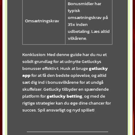
Bonusmidler har
typisk
omsætningskrav på
Omsætningskrav
35x inden
udbetaling. Læs altid
vilkårene.
Konklusion: Med denne guide har du nu et
solidt grundlag for at udnytte Getluckys
bonusser effektivt. Husk at bruge
getlucky
app
for at få den bedste oplevelse, og altid
sæt dig ind i bonusvilkårene for at undgå
skuffelser. Getlucky tilbyder en spændende
platform for
getlucky betting
, og med de
rigtige strategier kan du øge dine chancer for
succes. Spil ansvarligt og nyd spillet!