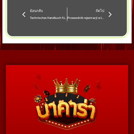
Prev
Next
ย้อนกลับ
ถัดไป
Technisches Handbuch für die BdmBet App: Masterclass in Setup, Sicherheit und Bonus-Mathematik – Schritt-für-Schritt
Przewodnik rejestracji w Lvbet: Bonusy i limity – Krok po kroku