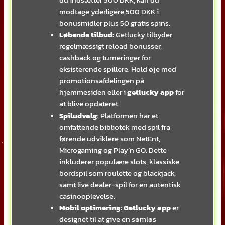
du indsætter 500 DKK, kan du
modtage yderligere 500 DKK i
bonusmidler plus 50 gratis spins.
Løbende tilbud
: Getlucky tilbyder
regelmæssigt reload bonusser,
cashback og turneringer for
eksisterende spillere. Hold øje med
promotionsafdelingen på
hjemmesiden eller i
getlucky app
for
at blive opdateret.
Spiludvalg
: Platformen har et
omfattende bibliotek med spil fra
førende udviklere som NetEnt,
Microgaming og Play’n GO. Dette
inkluderer populære slots, klassiske
bordspil som roulette og blackjack,
samt live dealer-spil for en autentisk
casinooplevelse.
Mobil optimering
:
Getlucky app
er
designet til at give en sømløs