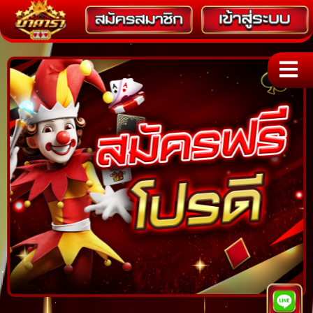
Skip
to
content