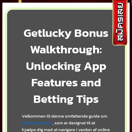
Getlucky Bonus
Walkthrough:
Unlocking App
Features and
Betting Tips
Velkommen til denne omfattende guide om
Getlucky bonus
, som er designet til at
hjælpe dig med at navigere i verden af online