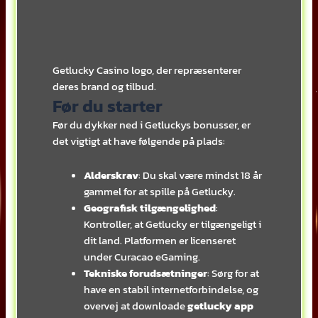
Getlucky Casino logo, der repræsenterer
deres brand og tilbud.
Før du starter
Før du dykker ned i Getluckys bonusser, er
det vigtigt at have følgende på plads:
Alderskrav
: Du skal være mindst 18 år
gammel for at spille på Getlucky.
Geografisk tilgængelighed
:
Kontroller, at Getlucky er tilgængeligt i
dit land. Platformen er licenseret
under Curacao eGaming.
Tekniske forudsætninger
: Sørg for at
have en stabil internetforbindelse, og
overvej at downloade
getlucky app