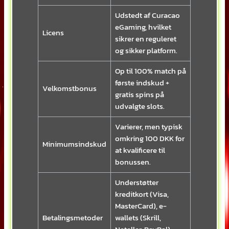
Udstedt af Curacao
eGaming, hvilket
Licens
sikrer en reguleret
og sikker platform.
Op til 100% match på
første indskud +
Velkomstbonus
gratis spins på
udvalgte slots.
Varierer, men typisk
omkring 100 DKK for
Minimumsindskud
at kvalificere til
bonussen.
Understøtter
kreditkort (Visa,
MasterCard), e-
Betalingsmetoder
wallets (Skrill,