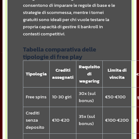
consentono di imparare le regole di base e le
strategie di scommessa, mentre i tornei
gratuiti sono ideali per chi vuole testare la
propria capacità di gestire il bankroll in
contesti competitivi.
Tabella comparativa delle
tipologie di free play
Requisito
Crediti
Limite di
Tipologia
di
S
assegnati
vincita
wagering
30x (sul
Free spins
10‑30 giri
€50‑€100
7 
bonus)
Crediti
35x (sul
senza
€10‑€20
€100‑€200
14
bonus)
deposito