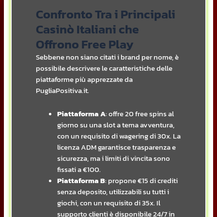
Confronto Tra i Principali
Casinò Italiani che
Offrono Free Play
Sebbene non siano citati i brand per nome, è
possibile descrivere le caratteristiche delle
piattaforme più apprezzate da
PugliaPositiva.it.
Piattaforma A
: offre 20 free spins al
giorno su una slot a tema avventura,
con un requisito di wagering di 30x. La
licenza ADM garantisce trasparenza e
sicurezza, ma i limiti di vincita sono
fissati a €100.
Piattaforma B
: propone €15 di crediti
senza deposito, utilizzabili su tutti i
giochi, con un requisito di 35x. Il
supporto clienti è disponibile 24/7 in