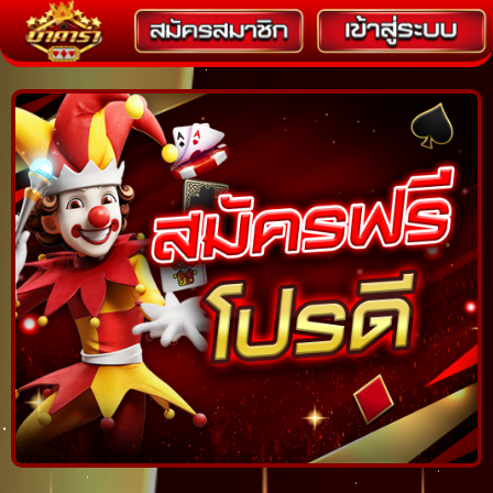
Skip
to
content