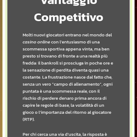
Competitivo
Molti nuovi giocatori entrano nel mondo del
casino online
con l’entusiasmo di una
scommessa sportiva appena vinta, ma ben
presto si trovano di fronte a una realtà più
fredda: il bankroll si prosciuga in poche ore e
la sensazione di perdita diventa quasi una
costante. La frustrazione nasce dal fatto che,
senza un vero “campo di allenamento”, ogni
puntata è una scommessa reale, con il
rischio di perdere denaro prima ancora di
capire le regole di base, la volatilità di un
gioco o l’importanza del ritorno al giocatore
(RTP).
Per chi cerca una via d’uscita, la risposta è