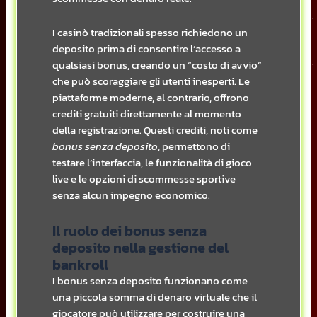
I casinò tradizionali spesso richiedono un
deposito prima di consentire l’accesso a
qualsiasi bonus, creando un “costo di avvio”
che può scoraggiare gli utenti inesperti. Le
piattaforme moderne, al contrario, offrono
crediti gratuiti direttamente al momento
della registrazione. Questi crediti, noti come
bonus senza deposito
, permettono di
testare l’interfaccia, le funzionalità di gioco
live e le opzioni di scommesse sportive
senza alcun impegno economico.
Il ruolo dei bonus senza
deposito nella gestione del
bankroll
I bonus senza deposito funzionano come
una piccola somma di denaro virtuale che il
giocatore può utilizzare per costruire una