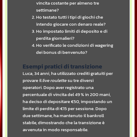
vincita costante per almeno tre
settimane?
Ho testato tutti i tipi di giochi che
intendo giocare con denaro reale?
Ho impostato limiti di deposito e di
perdita giornalieri?
Ho verificato le condizioni di wagering
dei bonus di benvenuto?
Esempi pratici di transizione
Luca, 34 anni, ha utilizzato crediti gratuiti per
provare il
live roulette
su tre diversi
operatori. Dopo aver registrato una
percentuale di vincita del 49 % in 200 mani,
ha deciso di depositare €50, impostando un
limite di perdita di €15 per sessione. Dopo
due settimane, ha mantenuto il bankroll
stabile, dimostrando che la transizione è
avvenuta in modo responsabile.