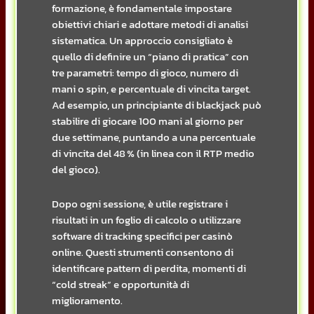
formazione, è fondamentale impostare
obiettivi chiari e adottare metodi di analisi
sistematica. Un approccio consigliato è
quello di definire un “piano di pratica” con
tre parametri: tempo di gioco, numero di
mani o spin, e percentuale di vincita target.
Ad esempio, un principiante di blackjack può
stabilire di giocare 100 mani al giorno per
due settimane, puntando a una percentuale
di vincita del 48 % (in linea con il RTP medio
del gioco).
Dopo ogni sessione, è utile registrare i
risultati in un foglio di calcolo o utilizzare
software di tracking specifici per casinò
online. Questi strumenti consentono di
identificare pattern di perdita, momenti di
“cold streak” e opportunità di
miglioramento.