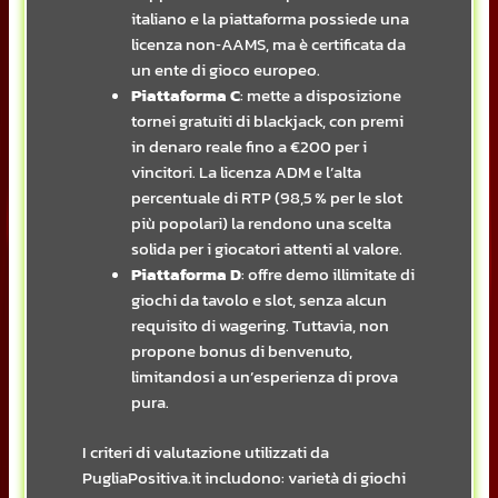
italiano e la piattaforma possiede una
licenza non‑AAMS, ma è certificata da
un ente di gioco europeo.
Piattaforma C
: mette a disposizione
tornei gratuiti di blackjack, con premi
in denaro reale fino a €200 per i
vincitori. La licenza ADM e l’alta
percentuale di RTP (98,5 % per le slot
più popolari) la rendono una scelta
solida per i giocatori attenti al valore.
Piattaforma D
: offre demo illimitate di
giochi da tavolo e slot, senza alcun
requisito di wagering. Tuttavia, non
propone bonus di benvenuto,
limitandosi a un’esperienza di prova
pura.
I criteri di valutazione utilizzati da
PugliaPositiva.it includono: varietà di giochi