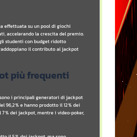
ta effettuata su un pool di giochi
ti, accelerando la crescita del premio.
li studenti con budget ridotto
raddoppiano il contributo al jackpot
pot più frequenti
 sono i principali generatori di jackpot
el 96,2 % e hanno prodotto il 12 % dei
l 7 % dei jackpot, mentre i video‑poker,
tto il 5 % dei jackpot, ma sono