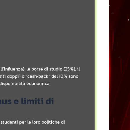
influenza), le borse di studio (25 %), il
siti doppi” o “cash‑back” del 10 % sono
 disponibilità economica.
us e limiti di
tudenti per le loro politiche di