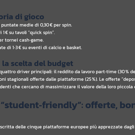
ria di gioco
n puntate medie di 0,30 € per spin.
 1 € su tavoli “quick spin”.
per tornei cash‑game.
e di 1‑3 € su eventi di calcio e basket.
 la scelta del budget
attro driver principali: il reddito da lavoro part‑time (30 % dell’
ni stagionali offerte dalle piattaforme (25 %). Le offerte “depo
denti che cercano di massimizzare il valore della loro piccola
“student‑friendly”: offerte, bon
critta delle cinque piattaforme europee più apprezzate dagli s