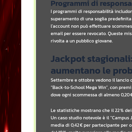
Programmi di responsab
I programmi di responsabilità includon
superamento di una soglia predefinita (
l’account non può effettuare scommesse
email per essere revocato. Queste mis
rivolta a un pubblico giovane.
Jackpot stagionali
aumentano le proba
Settembre e ottobre vedono il lancio 
“Back‑to‑School Mega Win”, con premi 
dove ogni scommessa di almeno 0,20 € 
Le statistiche mostrano che il 22 % de
Un caso studio notevole è il “Campus J
media di 0,42 € per partecipante per og