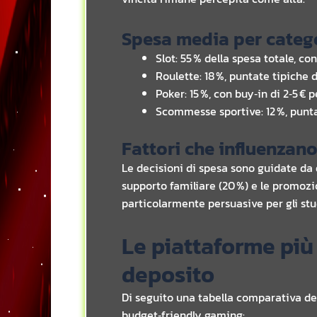
Spesa media per catego
Slot: 55 % della spesa totale, co
Roulette: 18 %, puntate tipiche di
Poker: 15 %, con buy‑in di 2‑5 € 
Scommesse sportive: 12 %, puntat
Fattori che influenzano
Le decisioni di spesa sono guidate da qu
supporto familiare (20 %) e le promozio
particolarmente persuasive per gli stu
Le piattaforme più 
deposito
Di seguito una tabella comparativa des
budget‑friendly gaming: