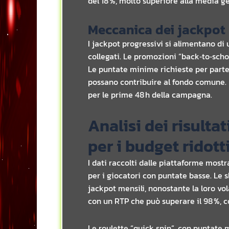
del 18 %, molto superiore alla media ge
Meccanica dei jackpot 
I jackpot progressivi si alimentano di 
collegati. Le promozioni “back‑to‑scho
Le puntate minime richieste per parte
possano contribuire al fondo comune. 
per le prime 48 h della campagna.
Analisi dei risulta
per i budget ridott
I dati raccolti dalle piattaforme mostra
per i giocatori con puntate basse. Le s
jackpot mensili, nonostante la loro vol
con un RTP che può superare il 98 %, c
Le roulette “quick spin”, con puntate 