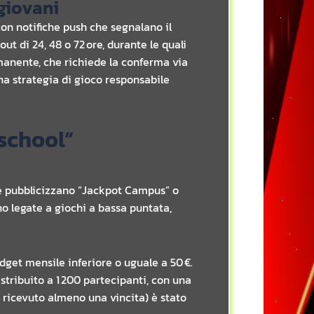
giovani
on notifiche push che segnalano il
ut di 24, 48 o 72 ore, durante le quali
rmanente, che richiede la conferma via
a strategia di gioco responsabile
school”
me pubblicizzano “Jackpot Campus” o
o legate a giochi a bassa puntata,
dget mensile inferiore o uguale a 50 €.
stribuito a 1 200 partecipanti, con una
o ricevuto almeno una vincita) è stato