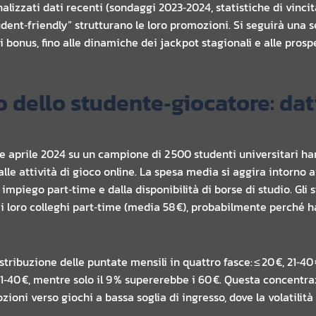
alizzati dati recenti (sondaggi 2023‑2024, statistiche di vincit
ent‑friendly” strutturano le loro promozioni. Si seguirà una se
di bonus, fino alle dinamiche dei jackpot stagionali e alle pros
rio dello studente‑giocatore: dat
e aprile 2024 su un campione di 2 500 studenti universitari ha
lle attività di gioco online. La spesa media si aggira intorno 
 di impiego part‑time e dalla disponibilità di borse di studio. G
i loro colleghi part‑time (media 58 €), probabilmente perché
tribuzione delle puntate mensili in quattro fasce: ≤ 20 €, 21‑40 
 21‑40 €, mentre solo il 9 % supererebbe i 60 €. Questa concent
oni verso giochi a bassa soglia di ingresso, dove la volatilità