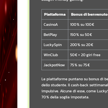
Piattaforma
Bonus di benvenuto
CasinoA
100 % su 100 €
BetPlay
150 % su 50 €
LuckySpin
200 % su 20 €
WinClub
50 € + 20 giri free
JackpotNow
75 % su 75 €
Le piattaforme puntano su bonus di be
dello studente. Il cash‑back settimana
impulsive. Alcune di esse, come Lucky
70 % della soglia impostata.