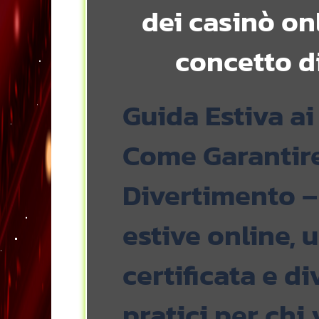
dei casinò on
concetto di
Guida Estiva ai
Come Garantire
Divertimento – 
estive online, 
certificata e d
pratici per chi