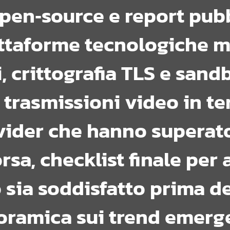
pen‑source e report pubbl
attaforme tecnologiche 
, crittografia TLS e sand
 trasmissioni video in t
vider che hanno superato 
orsa, checklist finale per 
 sia soddisfatto prima del
oramica sui trend emerge