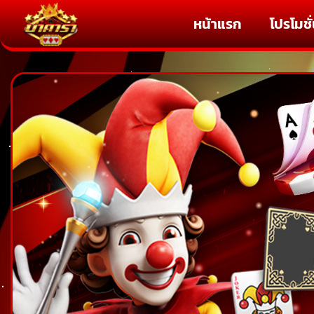
Skip
หน้าแรก
โปรโมชั
to
content