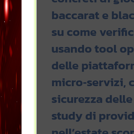
baccarat e blac
su come verific
usando tool ope
delle piattafo
micro‑servizi, 
sicurezza delle
study di provid
nell’estate scor