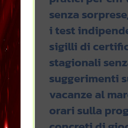
senza sorprese,
i test indipend
sigilli di certi
stagionali sen
suggerimenti s
vacanze al mare
orari sulla pr
concreti di gio