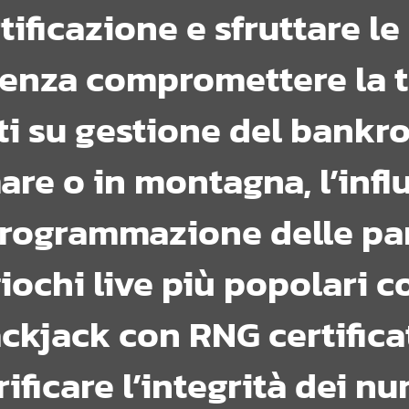
ertificazione e sfruttare 
senza compromettere la 
i su gestione del bankrol
re o in montagna, l’infl
 programmazione delle par
giochi live più popolari c
ckjack con RNG certifica
ificare l’integrità dei nu