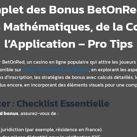
plet des Bonus BetOnRed
 Mathématiques, de la C
l’Application – Pro Tips
BetOnRed, un casino en ligne populaire qui attire les joueurs
onible sur
https://betonred-fr.eu/bonus/
, en explorant les as
 d’inscription, les stratégies de bonus avec calculs détaillés
 plus encore, en incorporant des éléments visuels pour une co
 : Checklist Essentielle
d bonus
, assurez-vous de :
la juridiction (par exemple, résidence en France).
des pièces d’identité pour la vérification KYC.