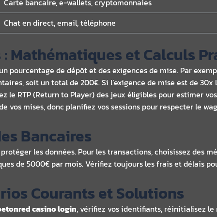
Carte bancaire, e-wallets, cryptomonnaies
Chat en direct, email, téléphone
 : Mathématiques et Calculs Pr
un pourcentage de dépôt et des exigences de mise. Par exempl
ires, soit un total de 200€. Si l’exigence de mise est de 30x 
ez le RTP (Return to Player) des jeux éligibles pour estimer vo
 vos mises, donc planifiez vos sessions pour respecter le wag
des Bancaires
 protéger les données. Pour les transactions, choisissez des
ques de 5000€ par mois. Vérifiez toujours les frais et délais pou
ios Courants et Solutions
betonred casino login
, vérifiez vos identifiants, réinitialisez 