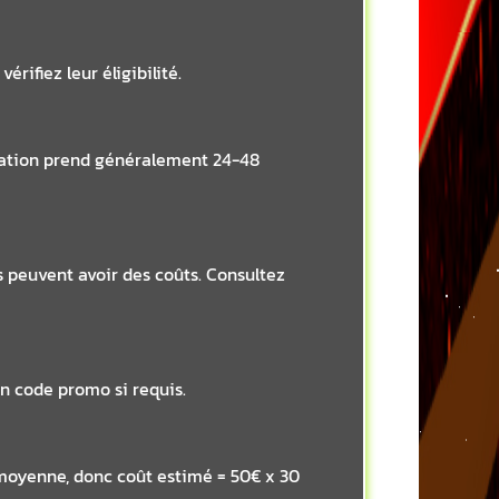
ifiez leur éligibilité.
fication prend généralement 24-48
s peuvent avoir des coûts. Consultez
n code promo si requis.
 moyenne, donc coût estimé = 50€ x 30