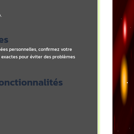
.
es
onnées personnelles, confirmez votre
s exactes pour éviter des problèmes
onctionnalités