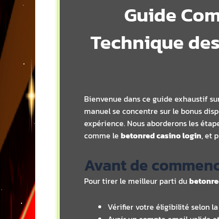
Guide Com
Technique des
Bienvenue dans ce guide exhaustif sur 
manuel se concentre sur le bonus disp
expérience. Nous aborderons les étapes
comme le
betonred casino login
, et
Avant de commencer
Pour tirer le meilleur parti du
betonre
Vérifier votre éligibilité selon 
Avoir un compte email valide et 