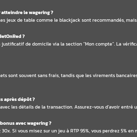
 atteindre le wagering ?
 les jeux de table comme le blackjack sont recommandés, mais vér
 BetOnRed ?
 justificatif de domicile via la section “Mon compte”. La véri
ets sont souvent sans frais, tandis que les virements bancaire
nus après dépôt ?
ec les détails de la transaction. Assurez-vous d’avoir entré u
n bonus avec wagering ?
 30x. Si vous misez sur un jeu à RTP 95%, vous perdrez 5% en