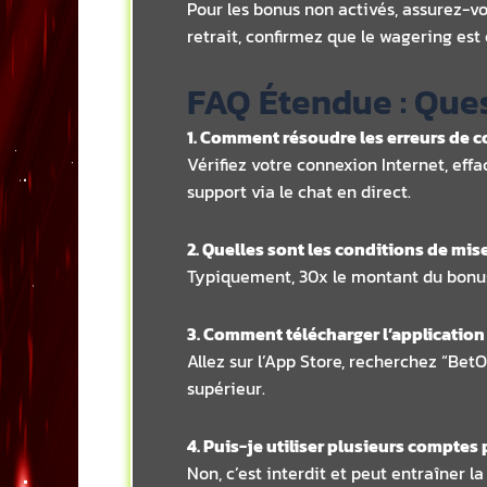
Pour les bonus non activés, assurez-vo
retrait, confirmez que le wagering es
FAQ Étendue : Que
1. Comment résoudre les erreurs de 
Vérifiez votre connexion Internet, effa
support via le chat en direct.
2. Quelles sont les conditions de mi
Typiquement, 30x le montant du bonus, à
3. Comment télécharger l’application
Allez sur l’App Store, recherchez “Bet
supérieur.
4. Puis-je utiliser plusieurs comptes
Non, c’est interdit et peut entraîner 