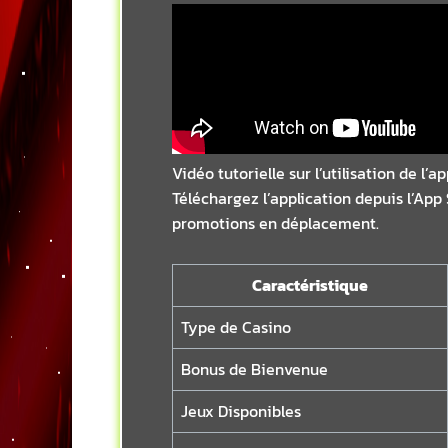
Vidéo tutorielle sur l’utilisation de l’
Téléchargez l’application depuis l’App
promotions en déplacement.
Caractéristique
Type de Casino
Bonus de Bienvenue
Jeux Disponibles