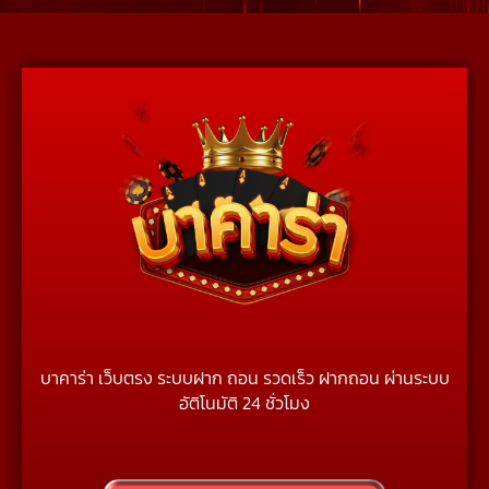
บาคาร่า เว็บตรง ระบบฝาก ถอน รวดเร็ว ฝากถอน ผ่านระบบ
อัติโนมัติ 24 ชั่วโมง