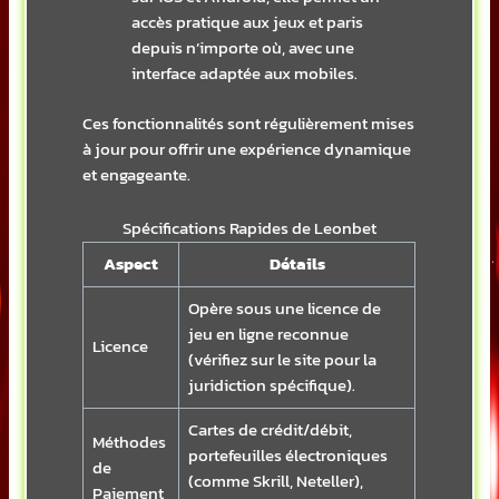
accès pratique aux jeux et paris
depuis n’importe où, avec une
interface adaptée aux mobiles.
Ces fonctionnalités sont régulièrement mises
à jour pour offrir une expérience dynamique
et engageante.
Spécifications Rapides de Leonbet
Aspect
Détails
Opère sous une licence de
jeu en ligne reconnue
Licence
(vérifiez sur le site pour la
juridiction spécifique).
Cartes de crédit/débit,
Méthodes
portefeuilles électroniques
de
(comme Skrill, Neteller),
Paiement