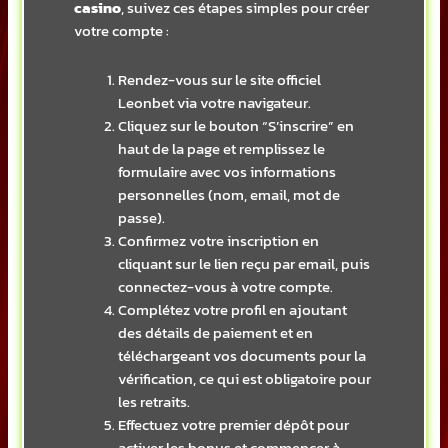
casino
, suivez ces étapes simples pour créer
votre compte :
Rendez-vous sur le site officiel
Leonbet via votre navigateur.
Cliquez sur le bouton “S’inscrire” en
haut de la page et remplissez le
formulaire avec vos informations
personnelles (nom, email, mot de
passe).
Confirmez votre inscription en
cliquant sur le lien reçu par email, puis
connectez-vous à votre compte.
Complétez votre profil en ajoutant
des détails de paiement et en
téléchargeant vos documents pour la
vérification, ce qui est obligatoire pour
les retraits.
Effectuez votre premier dépôt pour
activer les bonus et commencer à