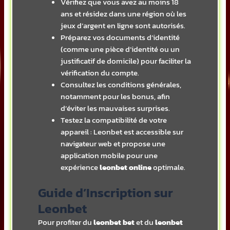
Vérifiez que vous avez au moins 18
ans et résidez dans une région où les
jeux d’argent en ligne sont autorisés.
Préparez vos documents d’identité
(comme une pièce d’identité ou un
justificatif de domicile) pour faciliter la
vérification du compte.
Consultez les conditions générales,
notamment pour les bonus, afin
d’éviter les mauvaises surprises.
Testez la compatibilité de votre
appareil : Leonbet est accessible sur
navigateur web et propose une
application mobile pour une
expérience
leonbet online
optimale.
Guide d’Inscription sur
Leonbet
Pour profiter du
leonbet bet
et du
leonbet