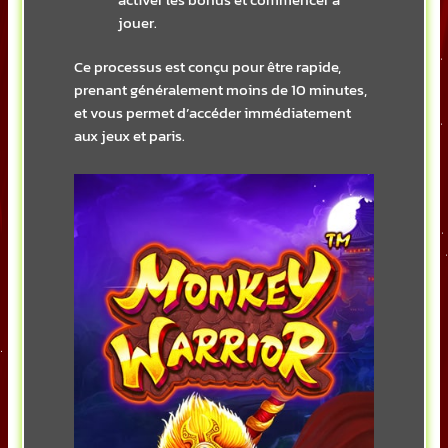
jouer.
Ce processus est conçu pour être rapide,
prenant généralement moins de 10 minutes,
et vous permet d’accéder immédiatement
aux jeux et paris.