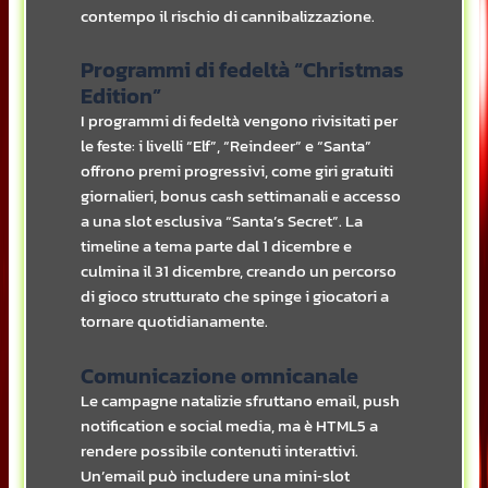
contempo il rischio di cannibalizzazione.
Programmi di fedeltà “Christmas
Edition”
I programmi di fedeltà vengono rivisitati per
le feste: i livelli “Elf”, “Reindeer” e “Santa”
offrono premi progressivi, come giri gratuiti
giornalieri, bonus cash settimanali e accesso
a una slot esclusiva “Santa’s Secret”. La
timeline a tema parte dal 1 dicembre e
culmina il 31 dicembre, creando un percorso
di gioco strutturato che spinge i giocatori a
tornare quotidianamente.
Comunicazione omnicanale
Le campagne natalizie sfruttano email, push
notification e social media, ma è HTML5 a
rendere possibile contenuti interattivi.
Un’email può includere una mini‑slot