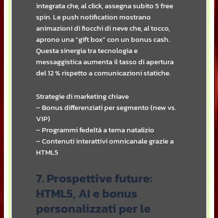
integrata che, al click, assegna subito 5 free
spin. Le push notification mostrano
animazioni di fiocchi di neve che, al tocco,
aprono una “gift box” con un bonus cash.
Questa sinergia tra tecnologia e
messaggistica aumenta il tasso di apertura
del 12 % rispetto a comunicazioni statiche.
Strategie di marketing chiave
– Bonus differenziati per segmento (new vs.
VIP)
– Programmi fedeltà a tema natalizio
– Contenuti interattivi omnicanale grazie a
HTML5
7. Prospettive future:
HTML5, AI e bonus
personalizzati per le