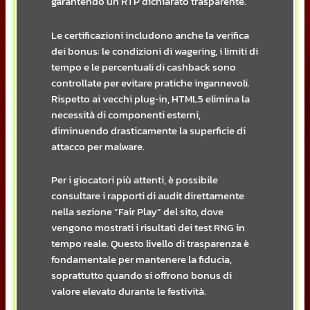
garantendo un RTP dichiarato trasparente.
Le certificazioni includono anche la verifica
dei bonus: le condizioni di wagering, i limiti di
tempo e le percentuali di cashback sono
controllate per evitare pratiche ingannevoli.
Rispetto ai vecchi plug‑in, HTML5 elimina la
necessità di componenti esterni,
diminuendo drasticamente la superficie di
attacco per malware.
Per i giocatori più attenti, è possibile
consultare i rapporti di audit direttamente
nella sezione “Fair Play” del sito, dove
vengono mostrati i risultati dei test RNG in
tempo reale. Questo livello di trasparenza è
fondamentale per mantenere la fiducia,
soprattutto quando si offrono bonus di
valore elevato durante le festività.