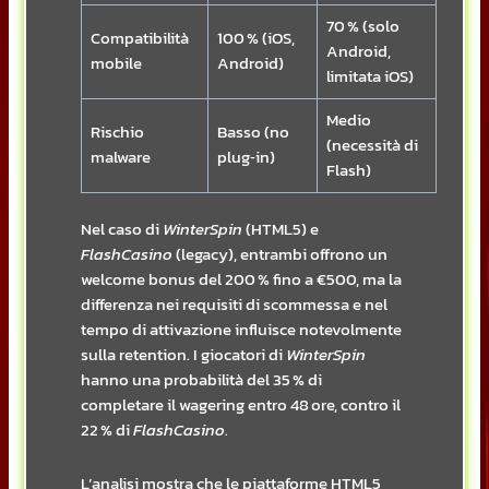
70 % (solo
Compatibilità
100 % (iOS,
Android,
mobile
Android)
limitata iOS)
Medio
Rischio
Basso (no
(necessità di
malware
plug‑in)
Flash)
Nel caso di
WinterSpin
(HTML5) e
FlashCasino
(legacy), entrambi offrono un
welcome bonus del 200 % fino a €500, ma la
differenza nei requisiti di scommessa e nel
tempo di attivazione influisce notevolmente
sulla retention. I giocatori di
WinterSpin
hanno una probabilità del 35 % di
completare il wagering entro 48 ore, contro il
22 % di
FlashCasino
.
L’analisi mostra che le piattaforme HTML5