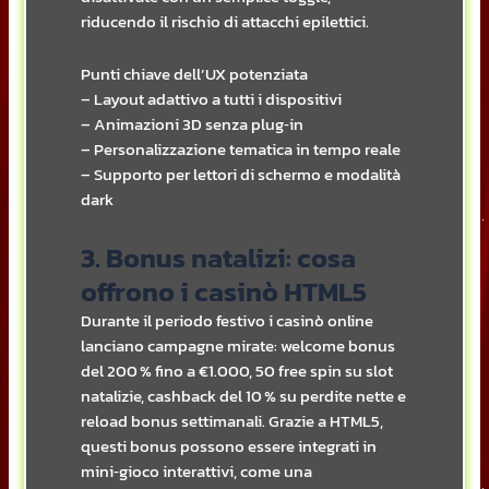
riducendo il rischio di attacchi epilettici.
Punti chiave dell’UX potenziata
– Layout adattivo a tutti i dispositivi
– Animazioni 3D senza plug‑in
– Personalizzazione tematica in tempo reale
– Supporto per lettori di schermo e modalità
dark
3. Bonus natalizi: cosa
offrono i casinò HTML5
Durante il periodo festivo i casinò online
lanciano campagne mirate: welcome bonus
del 200 % fino a €1.000, 50 free spin su slot
natalizie, cashback del 10 % su perdite nette e
reload bonus settimanali. Grazie a HTML5,
questi bonus possono essere integrati in
mini‑gioco interattivi, come una