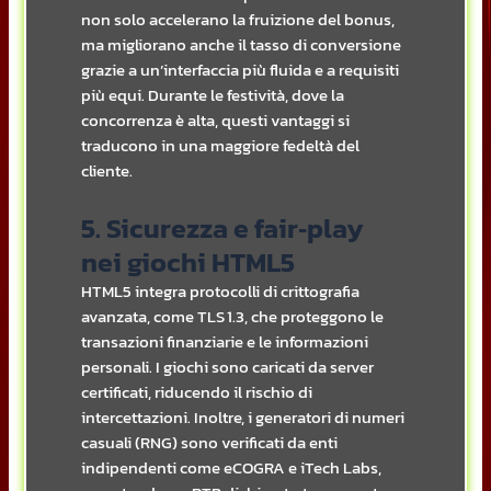
non solo accelerano la fruizione del bonus,
ma migliorano anche il tasso di conversione
grazie a un’interfaccia più fluida e a requisiti
più equi. Durante le festività, dove la
concorrenza è alta, questi vantaggi si
traducono in una maggiore fedeltà del
cliente.
5. Sicurezza e fair‑play
nei giochi HTML5
HTML5 integra protocolli di crittografia
avanzata, come TLS 1.3, che proteggono le
transazioni finanziarie e le informazioni
personali. I giochi sono caricati da server
certificati, riducendo il rischio di
intercettazioni. Inoltre, i generatori di numeri
casuali (RNG) sono verificati da enti
indipendenti come eCOGRA e iTech Labs,