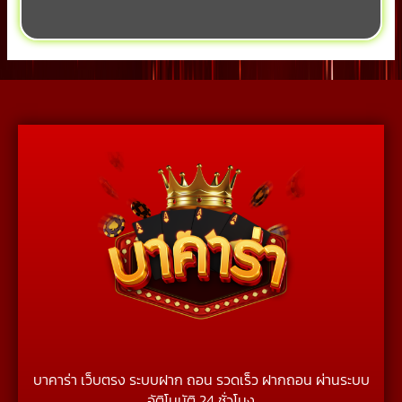
บาคาร่า เว็บตรง ระบบฝาก ถอน รวดเร็ว ฝากถอน ผ่านระบบ
อัติโนมัติ 24 ชั่วโมง