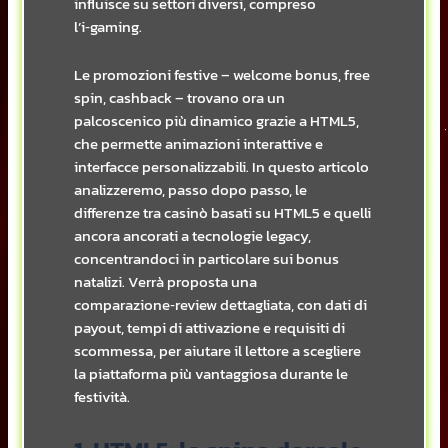
influisce su settori diversi, compreso
l’i‑gaming.
Le promozioni festive – welcome bonus, free
spin, cashback – trovano ora un
palcoscenico più dinamico grazie a HTML5,
che permette animazioni interattive e
interfacce personalizzabili. In questo articolo
analizzeremo, passo dopo passo, le
differenze tra casinò basati su HTML5 e quelli
ancora ancorati a tecnologie legacy,
concentrandoci in particolare sui bonus
natalizi. Verrà proposta una
comparazione‑review dettagliata, con dati di
payout, tempi di attivazione e requisiti di
scommessa, per aiutare il lettore a scegliere
la piattaforma più vantaggiosa durante le
festività.