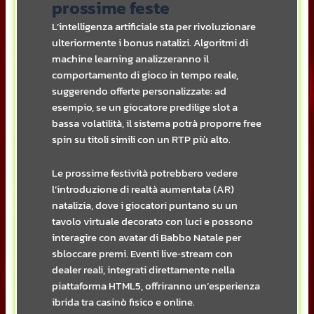
prossime feste
L’intelligenza artificiale sta per rivoluzionare
ulteriormente i bonus natalizi. Algoritmi di
machine learning analizzeranno il
comportamento di gioco in tempo reale,
suggerendo offerte personalizzate: ad
esempio, se un giocatore predilige slot a
bassa volatilità, il sistema potrà proporre free
spin su titoli simili con un RTP più alto.
Le prossime festività potrebbero vedere
l’introduzione di realtà aumentata (AR)
natalizia, dove i giocatori puntano su un
tavolo virtuale decorato con luci e possono
interagire con avatar di Babbo Natale per
sbloccare premi. Eventi live‑stream con
dealer reali, integrati direttamente nella
piattaforma HTML5, offriranno un’esperienza
ibrida tra casinò fisico e online.