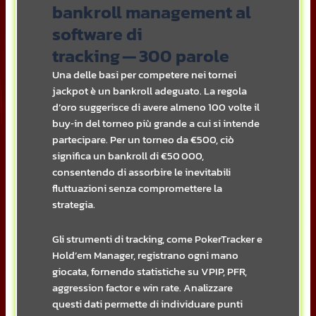
bankroll management al
software di
tracking — 300 parole
Una delle basi per competere nei tornei
jackpot è un bankroll adeguato. La regola
d’oro suggerisce di avere almeno 100 volte il
buy‑in del torneo più grande a cui si intende
partecipare. Per un torneo da €500, ciò
significa un bankroll di €50 000,
consentendo di assorbire le inevitabili
fluttuazioni senza compromettere la
strategia.
Gli strumenti di tracking, come PokerTracker e
Hold’em Manager, registrano ogni mano
giocata, fornendo statistiche su VPIP, PFR,
aggression factor e win rate. Analizzare
questi dati permette di individuare punti