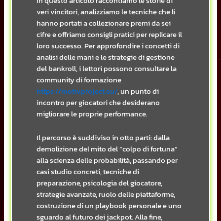
In questo articolo raccontiamo le storie di
veri vincitori, analizziamo le tecniche che li
hanno portati a collezionare premi da sei
cifre e offriamo consigli pratici per replicare il
loro successo. Per approfondire i concetti di
analisi delle mani e le strategie di gestione
del bankroll, i lettori possono consultare la
community di formazione
https://motivproject.eu/
, un punto di
incontro per giocatori che desiderano
migliorare le proprie performance.
Il percorso è suddiviso in otto parti: dalla
demolizione del mito del “colpo di fortuna”
alla scienza delle probabilità, passando per
casi studio concreti, tecniche di
preparazione, psicologia del giocatore,
strategie avanzate, ruolo delle piattaforme,
costruzione di un playbook personale e uno
sguardo al futuro dei jackpot. Alla fine,