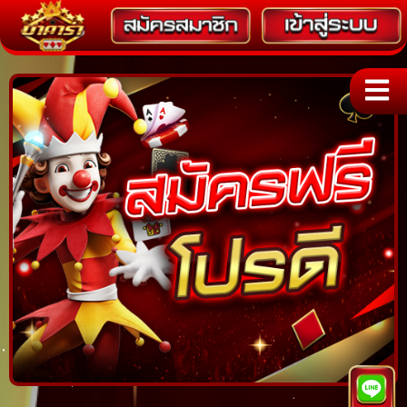
Skip
to
content