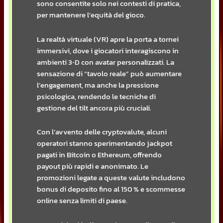
sono consentite solo nei contesti di pratica,
per mantenere l’equità del gioco.
La realtà virtuale (VR) apre la porta a tornei
immersivi, dove i giocatori interagiscono in
ambienti 3‑D con avatar personalizzati. La
sensazione di “tavolo reale” può aumentare
l’engagement, ma anche la pressione
psicologica, rendendo le tecniche di
gestione del tilt ancora più cruciali.
Con l’avvento delle cryptovalute, alcuni
operatori stanno sperimentando jackpot
pagati in Bitcoin o Ethereum, offrendo
payout più rapidi e anonimato. Le
promozioni legate a queste valute includono
bonus di deposito fino al 150 % e scommesse
online senza limiti di paese.