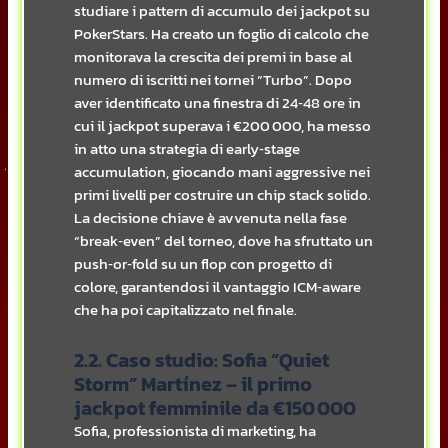
studiare i pattern di accumulo dei jackpot su
PokerStars. Ha creato un foglio di calcolo che
monitorava la crescita dei premi in base al
numero di iscritti nei tornei “Turbo”. Dopo
aver identificato una finestra di 24‑48 ore in
cui il jackpot superava i €200 000, ha messo
in atto una strategia di early‑stage
accumulation, giocando mani aggressive nei
primi livelli per costruire un chip stack solido.
La decisione chiave è avvenuta nella fase
“break‑even” del torneo, dove ha sfruttato un
push‑or‑fold su un flop con progetto di
colore, garantendosi il vantaggio ICM‑aware
che ha poi capitalizzato nel finale.
2.2. Caso studio: Sofia “Quiet
Storm” Martínez – il primo
jackpot femminile da €150 000
Sofia, professionista di marketing, ha