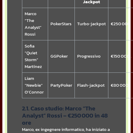
Jackpot
Marco
“The
PokerStars
Turbo‑jackpot
€250 000
Analyst”
Rossi
Sofia
“Quiet
GGPoker
Progressivo
€150 000
Storm”
Martínez
Liam
“Newbie”
PartyPoker
Flash‑jackpot
€80 000
O’Connor
2.1. Caso studio: Marco “The
Analyst” Rossi – €250 000 in 48
ore
Marco, ex ingegnere informatico, ha iniziato a