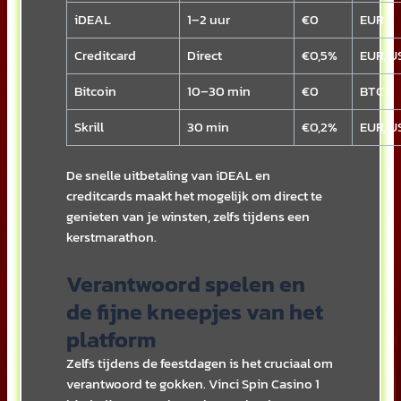
iDEAL
1–2 uur
€0
EUR
Creditcard
Direct
€0,5%
EUR, U
Bitcoin
10–30 min
€0
BTC
Skrill
30 min
€0,2%
EUR, U
De snelle uitbetaling van iDEAL en
creditcards maakt het mogelijk om direct te
genieten van je winsten, zelfs tijdens een
kerstmarathon.
Verantwoord spelen en
de fijne kneepjes van het
platform
Zelfs tijdens de feestdagen is het cruciaal om
verantwoord te gokken. Vinci Spin Casino 1