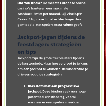
Did You Know?
De meeste Europese online
casino’s hanteren een maximale
cashback‑limiet per maand. Bij Vinci Spin
Casino 1 ligt deze limiet echter hoger dan
gemiddeld, wat spelers extra ruimte geeft.
Jackpot‑jagen tijdens de
feestdagen: strategieën
en tips
Jackpots zijn de grote trekpleisters tijdens
de kerstperiode. Maar hoe vergroot je je kans
om een jackpot te winnen? Hieronder vind je
drie eenvoudige strategieën:
Kies slots met een progressieve
jackpot.
Deze bieden vaak een hoger
potentiëel winstbedrag, vooral
wanneer er veel spelers meedoen.