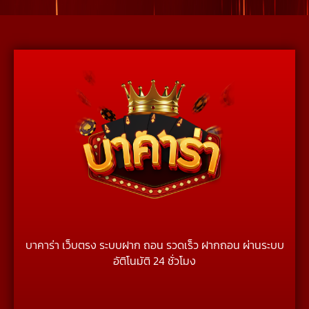
บาคาร่า เว็บตรง ระบบฝาก ถอน รวดเร็ว ฝากถอน ผ่านระบบ
อัติโนมัติ 24 ชั่วโมง