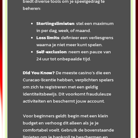
biedt diverse tools om je speelgedrag te
beheren:
Stortingslimieten
: stel een maximum
in per dag, week, of maand.
Loss limits
: definieer een verliesgrens
waarna je niet meer kunt spelen.
Self‑exclusion
: neem een pauze van
24 uur tot onbepaalde tijd.
Did You Know?
De meeste casino’s die een
Curacao‑licentie hebben, verplichten spelers
om zich te registreren met een geldig
identiteitsbewijs. Dit voorkomt frauduleuze
activiteiten en beschermt jouw account.
Voor beginners geldt: begin met een klein
budget en verhoog dit alleen als je je
comfortabel voelt. Gebruik de bovenstaande
limieten om je bankroll te beschermen en