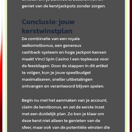
geniet van de kerstjackpots zonder zorgen.
Conclusie: jouw
kerstwinstplan
De combinatie van een royale
welkomstbonus, een genereus
cashback‑systeem en hoge jackpot‑kansen
maakt Vinci Spin Casino 1 een topkeuze voor
de feestdagen. Door de stappen in dit artikel
te volgen, kun je jouw speelbudget
maximaliseren, sneller uitbetalingen
ontvangen en verantwoord blijven spelen.
Begin nu met het aanmaken van je account,
claim de kerstbonus, en zet de eerste inzet
met een duidelijk plan. Zo ben je klaar om
deze kerst niet alleen te genieten van de
sfeer, maar ook van de potentiële winsten die