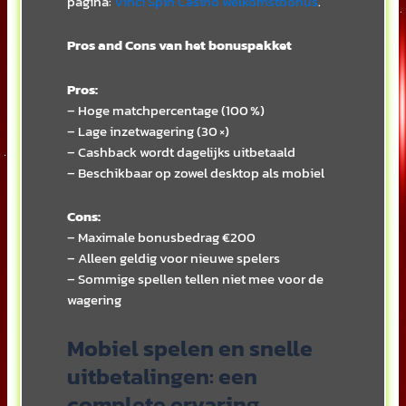
pagina:
Vinci Spin Casino welkomstbonus
.
Pros and Cons van het bonuspakket
Pros:
– Hoge matchpercentage (100 %)
– Lage inzetwagering (30 ×)
– Cashback wordt dagelijks uitbetaald
– Beschikbaar op zowel desktop als mobiel
Cons:
– Maximale bonusbedrag €200
– Alleen geldig voor nieuwe spelers
– Sommige spellen tellen niet mee voor de
wagering
Mobiel spelen en snelle
uitbetalingen: een
complete ervaring