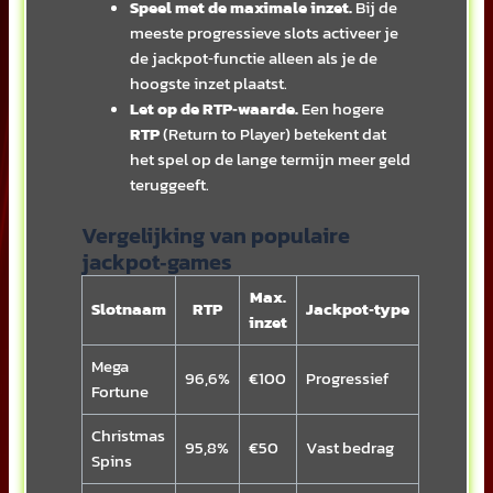
Speel met de maximale inzet.
Bij de
meeste progressieve slots activeer je
de jackpot‑functie alleen als je de
hoogste inzet plaatst.
Let op de RTP‑waarde.
Een hogere
RTP
(Return to Player) betekent dat
het spel op de lange termijn meer geld
teruggeeft.
Vergelijking van populaire
jackpot‑games
Max.
Slotnaam
RTP
Jackpot‑type
inzet
Mega
96,6%
€100
Progressief
Fortune
Christmas
95,8%
€50
Vast bedrag
Spins