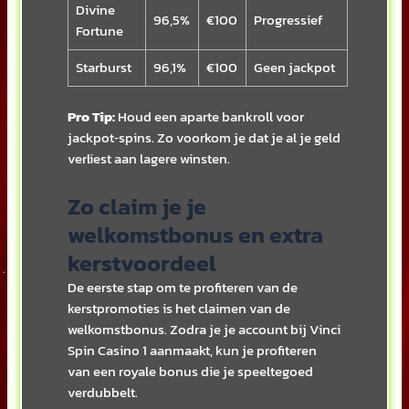
Divine
96,5%
€100
Progressief
Fortune
Starburst
96,1%
€100
Geen jackpot
Pro Tip:
Houd een aparte bankroll voor
jackpot‑spins. Zo voorkom je dat je al je geld
verliest aan lagere winsten.
Zo claim je je
welkomstbonus en extra
kerstvoordeel
De eerste stap om te profiteren van de
kerstpromoties is het claimen van de
welkomstbonus. Zodra je je account bij Vinci
Spin Casino 1 aanmaakt, kun je profiteren
van een royale bonus die je speeltegoed
verdubbelt.