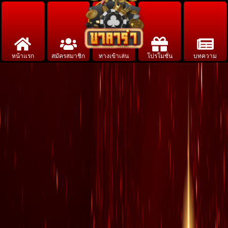
หน้าแรก
สมัครสมาชิก
ทางเข้าเล่น
โปรโมชั่น
บทความ