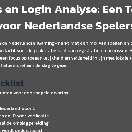
 en Login Analyse: Een T
voor Nederlandse Speler
in de Nederlandse iGaming-markt met een mix van spellen en p
ndacht voor de praktische kant van registratie en bonussen. H
een focus op toegankelijkheid en veiligheid in lijn met lokale
 helpen snel aan de slag te gaan.
cklist
unten voor een soepele ervaring:
 Nederland woont.
 en ID voor verificatie.
ral de omslaggerelding.
t wordt ondersteund.