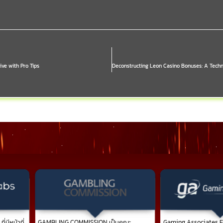
ve with Pro Tips
่มีหน้าที่
GAMBLING COMMISSION เป็นคณะ
Gaming Associates E