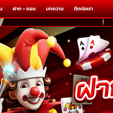
่น
ฝาก – ถอน
บทความ
ติดต่อเรา