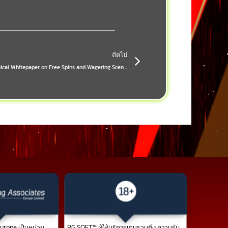
Next
ถัดไป
Deconstructing Leon Casino Bonuses: A Technical Whitepaper on Free Spins and Wagering Scenarios
urope เป็นหน่วย
PG SOFT™ ผู้ให้บริการเกมรวมถึง ความรับ