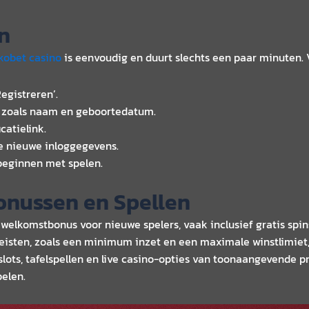
n
kobet casino
is eenvoudig en duurt slechts een paar minuten. 
egistreren’.
n, zoals naam en geboortedatum.
catielink.
je nieuwe inloggegevens.
beginnen met spelen.
nussen en Spellen
welkomstbonus voor nieuwe spelers, vaak inclusief gratis spin
eisten, zoals een minimum inzet en een maximale winstlimiet, d
lots, tafelspellen en live casino-opties van toonaangevende pr
pelen.