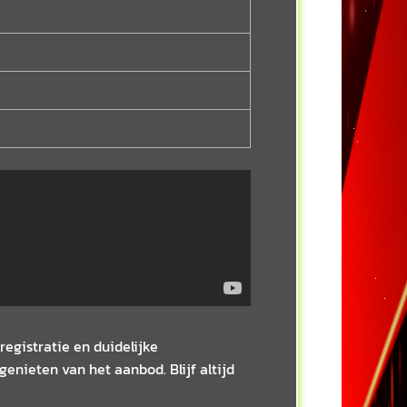
egistratie en duidelijke
enieten van het aanbod. Blijf altijd