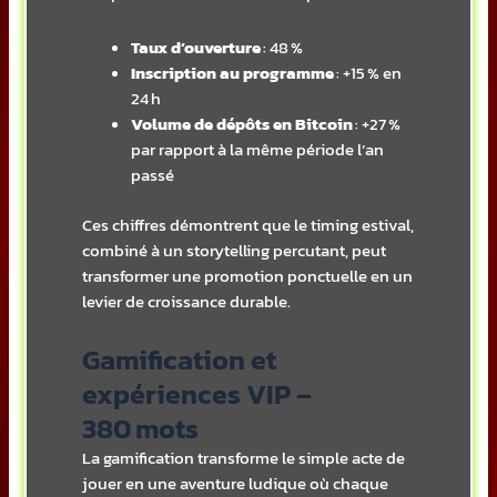
Taux d’ouverture
: 48 %
Inscription au programme
: +15 % en
24 h
Volume de dépôts en Bitcoin
: +27 %
par rapport à la même période l’an
passé
Ces chiffres démontrent que le timing estival,
combiné à un storytelling percutant, peut
transformer une promotion ponctuelle en un
levier de croissance durable.
Gamification et
expériences VIP –
380 mots
La gamification transforme le simple acte de
jouer en une aventure ludique où chaque