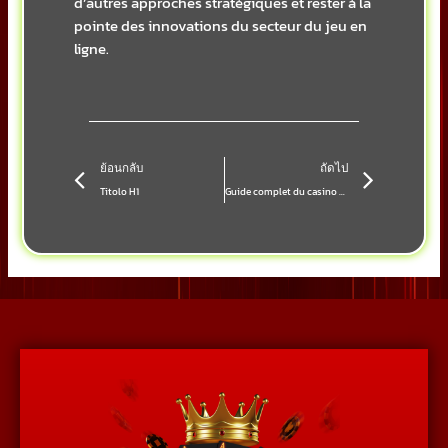
d’autres approches stratégiques et rester à la
pointe des innovations du secteur du jeu en
ligne.
Prev
Next
ย้อนกลับ
ถัดไป
Titolo H1
Guide complet du casino en ligne : tout ce que vous devez savoir avant de jouer