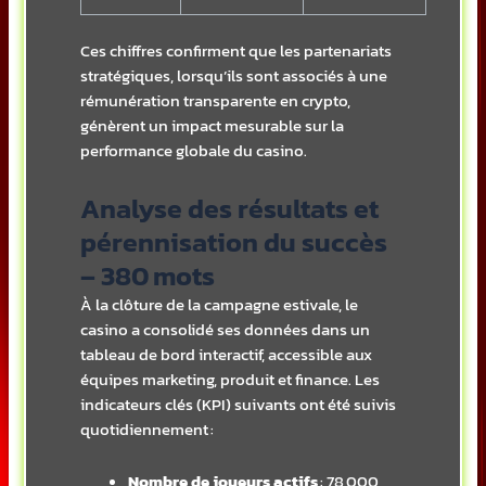
Ces chiffres confirment que les partenariats
stratégiques, lorsqu’ils sont associés à une
rémunération transparente en crypto,
génèrent un impact mesurable sur la
performance globale du casino.
Analyse des résultats et
pérennisation du succès
– 380 mots
À la clôture de la campagne estivale, le
casino a consolidé ses données dans un
tableau de bord interactif, accessible aux
équipes marketing, produit et finance. Les
indicateurs clés (KPI) suivants ont été suivis
quotidiennement :
Nombre de joueurs actifs
: 78 000