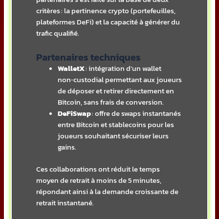
critères : la pertinence crypto (portefeuilles,
plateformes DeFi) et la capacité à générer du
trafic qualifié.
Partenaires techniques
WalletX
: intégration d’un wallet
non‑custodial permettant aux joueurs
de déposer et retirer directement en
Bitcoin, sans frais de conversion.
DeFiSwap
: offre de swaps instantanés
entre Bitcoin et stablecoins pour les
joueurs souhaitant sécuriser leurs
gains.
Ces collaborations ont réduit le temps
moyen de retrait à moins de 5 minutes,
répondant ainsi à la demande croissante de
retrait instantané.