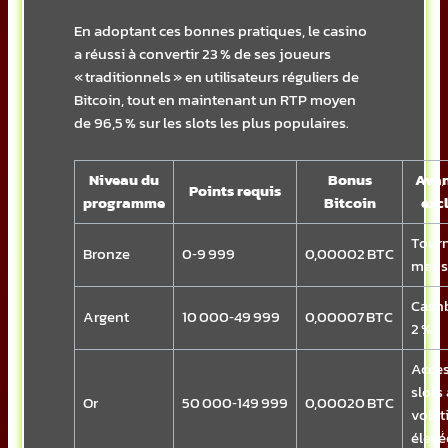
En adoptant ces bonnes pratiques, le casino
a réussi à convertir 23 % de ses joueurs
« traditionnels » en utilisateurs réguliers de
Bitcoin, tout en maintenant un RTP moyen
de 96,5 % sur les slots les plus populaires.
Niveau du
Bonus
Ava
Points requis
programme
Bitcoin
exc
Tour
Bronze
0‑9 999
0,00002 BTC
mens
Cash
Argent
10 000‑49 999
0,00007 BTC
2 %
Accès
slots
Or
50 000‑149 999
0,00020 BTC
volati
élevé