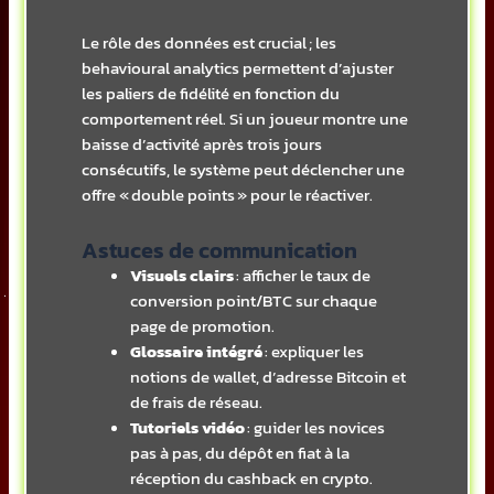
Le rôle des données est crucial ; les
behavioural analytics permettent d’ajuster
les paliers de fidélité en fonction du
comportement réel. Si un joueur montre une
baisse d’activité après trois jours
consécutifs, le système peut déclencher une
offre « double points » pour le réactiver.
Astuces de communication
Visuels clairs
: afficher le taux de
conversion point/BTC sur chaque
page de promotion.
Glossaire intégré
: expliquer les
notions de wallet, d’adresse Bitcoin et
de frais de réseau.
Tutoriels vidéo
: guider les novices
pas à pas, du dépôt en fiat à la
réception du cashback en crypto.