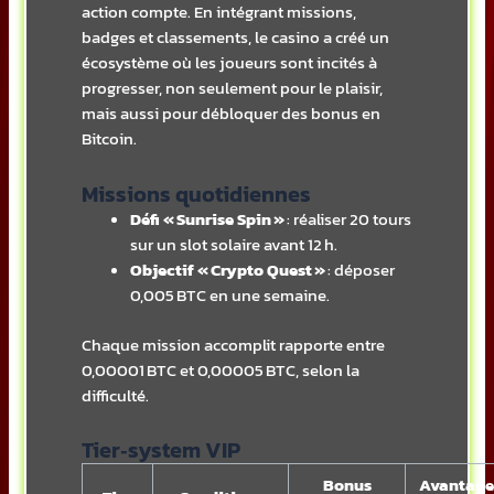
action compte. En intégrant missions,
badges et classements, le casino a créé un
écosystème où les joueurs sont incités à
progresser, non seulement pour le plaisir,
mais aussi pour débloquer des bonus en
Bitcoin.
Missions quotidiennes
Défi « Sunrise Spin »
: réaliser 20 tours
sur un slot solaire avant 12 h.
Objectif « Crypto Quest »
: déposer
0,005 BTC en une semaine.
Chaque mission accomplit rapporte entre
0,00001 BTC et 0,00005 BTC, selon la
difficulté.
Tier‑system VIP
Bonus
Avantage