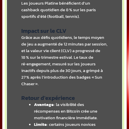
Les joueurs Platine bénéficient d’un
cashback quotidien de 8 % sur les paris
sportifs d’été (football, tennis).
Impact sur le CLV
Grâce aux défis quotidiens, le temps moyen
de jeu a augmenté de 12 minutes par session,
et la valeur vie client (CLV) a progressé de
18 % sur le trimestre estival. Le taux de
ré‑engagement, mesuré sur les joueurs
inactifs depuis plus de 30 jours, a grimpé à
27 % après l’introduction des badges « Sun
Chaser ».
Retour d’expérience
Avantage
: la visibilité des
récompenses en Bitcoin crée une
motivation financière immédiate.
Limite
: certains joueurs novices