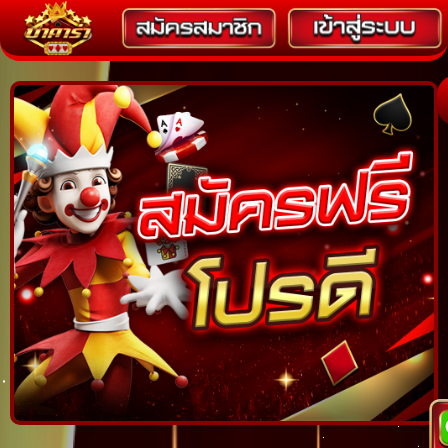
Skip
to
content