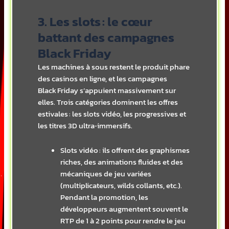
3. Les slots : le cœur
battant des campagnes
Black Friday
Les machines à sous restent le produit phare
des casinos en ligne, et les campagnes
Black Friday s’appuient massivement sur
elles. Trois catégories dominent les offres
estivales : les slots vidéo, les progressives et
les titres 3D ultra‑immersifs.
Slots vidéo : ils offrent des graphismes
riches, des animations fluides et des
mécaniques de jeu variées
(multiplicateurs, wilds collants, etc.).
Pendant la promotion, les
développeurs augmentent souvent le
RTP de 1 à 2 points pour rendre le jeu