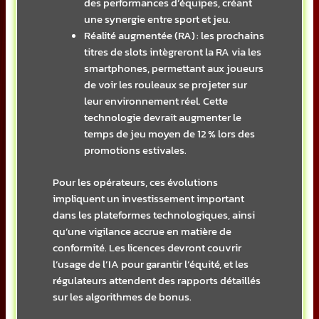
des performances d’équipes, créant
une synergie entre sport et jeu.
Réalité augmentée (RA) : les prochains
titres de slots intègreront la RA via les
smartphones, permettant aux joueurs
de voir les rouleaux se projeter sur
leur environnement réel. Cette
technologie devrait augmenter le
temps de jeu moyen de 12 % lors des
promotions estivales.
Pour les opérateurs, ces évolutions
impliquent un investissement important
dans les plateformes technologiques, ainsi
qu’une vigilance accrue en matière de
conformité. Les licences devront couvrir
l’usage de l’IA pour garantir l’équité, et les
régulateurs attendent des rapports détaillés
sur les algorithmes de bonus.