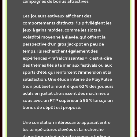
campagnes de bonus attractives.
Les joueurs estivaux affichent des
comportements distincts : ils privilégient les
jeux à gains rapides, comme les slots à
volatilité moyenne à élevée, qui offrent la
perspective d’un gros jackpot en peu de
temps. Ils recherchent également des
expériences « rafraîchissantes », c’est‑à‑dire
des thèmes liés à la mer, aux festivals ou aux
sports d’été, qui renforcent l’immersion et la
satisfaction. Une étude interne de PlayPulse
(non publiée) a montré que 62 % des joueurs
actifs en juillet choisissent des machines à
sous avec un RTP supérieur à 96 % lorsqu’un
bonus de dépôt est proposé.
Une corrélation intéressante apparaît entre
les températures élevées et la recherche
d’une forme de « refroidissement » ludique.