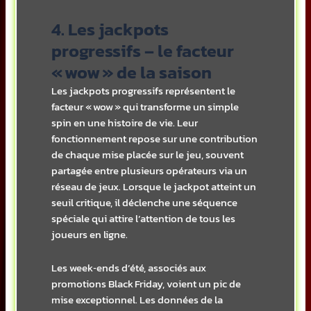
4. Les jackpots
progressifs – le facteur
« wow » de la saison
Les jackpots progressifs représentent le
facteur « wow » qui transforme un simple
spin en une histoire de vie. Leur
fonctionnement repose sur une contribution
de chaque mise placée sur le jeu, souvent
partagée entre plusieurs opérateurs via un
réseau de jeux. Lorsque le jackpot atteint un
seuil critique, il déclenche une séquence
spéciale qui attire l’attention de tous les
joueurs en ligne.
Les week‑ends d’été, associés aux
promotions Black Friday, voient un pic de
mise exceptionnel. Les données de la