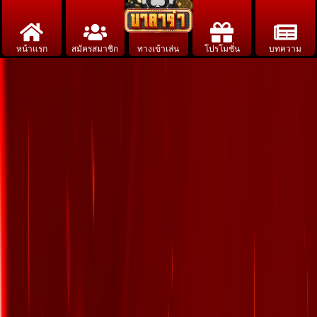
หน้าแรก
สมัครสมาชิก
ทางเข้าเล่น
โปรโมชั่น
บทความ