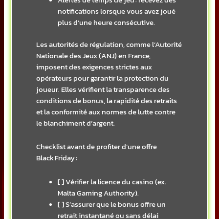
notifications lorsque vous avez joué
plus d’une heure consécutive.
Les autorités de régulation, comme l’Autorité
Nationale des Jeux (ANJ) en France,
imposent des exigences strictes aux
opérateurs pour garantir la protection du
joueur. Elles vérifient la transparence des
conditions de bonus, la rapidité des retraits
et la conformité aux normes de lutte contre
le blanchiment d’argent.
Checklist avant de profiter d’une offre
Black Friday :
[ ] Vérifier la licence du casino (ex.
Malta Gaming Authority).
[ ] S’assurer que le bonus offre un
retrait instantané ou sans délai