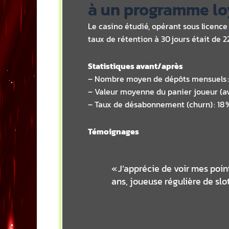
à un programme lo
Le casino étudié, opérant sous licence
taux de rétention à 30 jours était de 
Statistiques avant/après
– Nombre moyen de dépôts mensuels : 1
– Valeur moyenne du panier joueur (ave
– Taux de désabonnement (churn) : 18 
Témoignages
« J’apprécie de voir mes poin
ans, joueuse régulière de slot