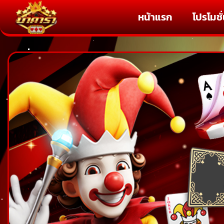
Skip
หน้าแรก
โปรโมชั
to
content