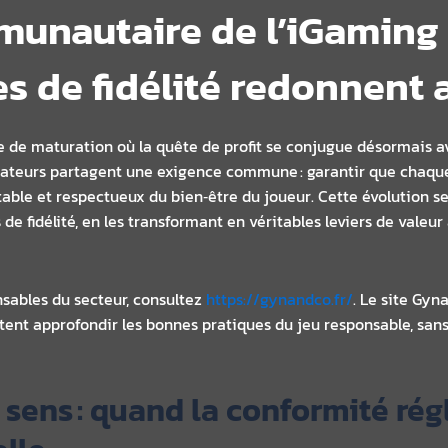
munautaire de l’iGaming 
 de fidélité redonnent 
e de maturation où la quête de profit se conjugue désormais av
pérateurs partagent une exigence commune : garantir que chaq
itable et respectueux du bien‑être du joueur. Cette évolution se
e fidélité, en les transformant en véritables leviers de valeur
onsables du secteur, consultez
https://gynandco.fr/
. Le site Gyn
itent approfondir les bonnes pratiques du jeu responsable, sa
 sens : quand la conformité ré