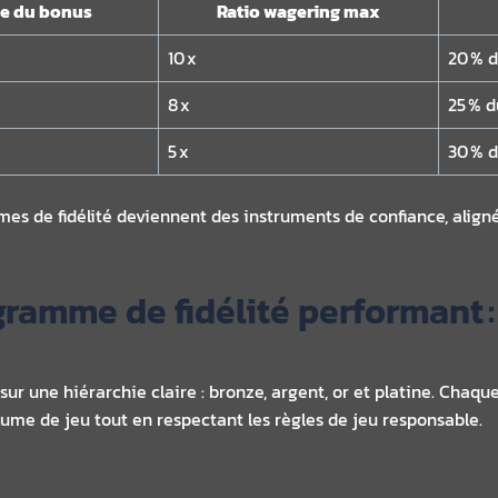
e du bonus
Ratio wagering max
10 x
20 % 
8 x
25 % 
5 x
30 % 
es de fidélité deviennent des instruments de confiance, aligné
gramme de fidélité performant :
sur une hiérarchie claire : bronze, argent, or et platine. Chaqu
ume de jeu tout en respectant les règles de jeu responsable.