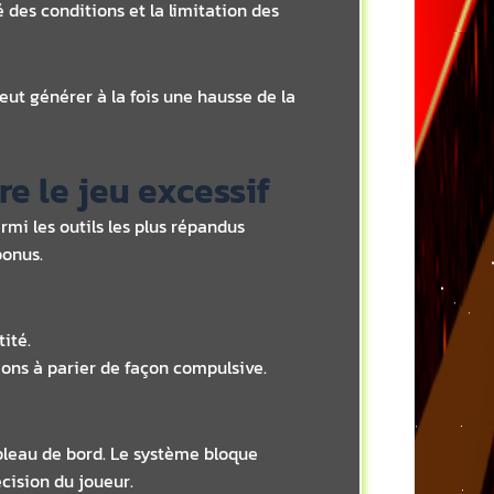
 des conditions et la limitation des
ut générer à la fois une hausse de la
e le jeu excessif
mi les outils les plus répandus
bonus.
tité.
tions à parier de façon compulsive.
ableau de bord. Le système bloque
cision du joueur.