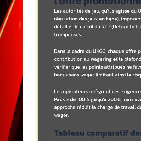
l’offre promotionn
Les autorités de jeu, qu’il s’agisse d
régulation des jeux en ligne), imposen
détailler le calcul du RTP (Return to P
trompeuses.
Dans le cadre du UKGC, chaque offre p
contribution au wagering et le plafon
vérifier que les points attribués ne fav
bonus sans wager, limitant ainsi le risq
Les opérateurs intègrent ces exigence
Pack » de 100 % jusqu’à 200 €, mais av
approche réduit la charge de travail 
wager.
Tableau comparatif de