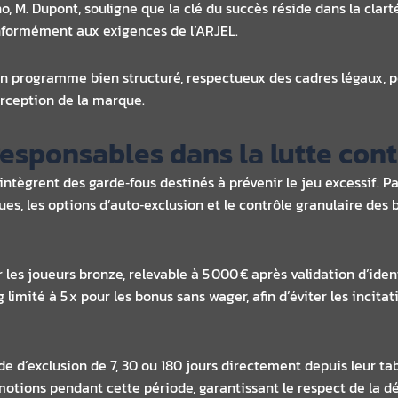
, M. Dupont, souligne que la clé du succès réside dans la clarté
nformément aux exigences de l’ARJEL.
n programme bien structuré, respectueux des cadres légaux, pe
erception de la marque.
esponsables dans la lutte contr
tègrent des garde‑fous destinés à prévenir le jeu excessif. Par
es, les options d’auto‑exclusion et le contrôle granulaire des 
 les joueurs bronze, relevable à 5 000 € après validation d’iden
limité à 5 x pour les bonus sans wager, afin d’éviter les incita
e d’exclusion de 7, 30 ou 180 jours directement depuis leur t
ions pendant cette période, garantissant le respect de la dé