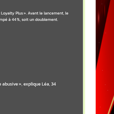
Loyalty Plus ». Avant le lancement, le
impé à 44 %, soit un doublement.
 abusive », explique Léa, 34