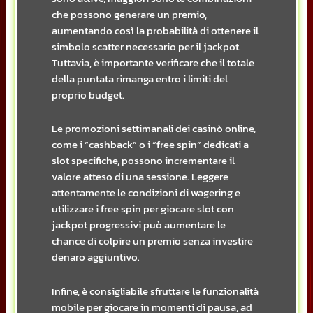
che possono generare un premio,
aumentando così la probabilità di ottenere il
simbolo scatter necessario per il jackpot.
Tuttavia, è importante verificare che il totale
della puntata rimanga entro i limiti del
proprio budget.
Le promozioni settimanali dei casinò online,
come i “cashback” o i “free spin” dedicati a
slot specifiche, possono incrementare il
valore atteso di una sessione. Leggere
attentamente le condizioni di wagering e
utilizzare i free spin per giocare slot con
jackpot progressivi può aumentare le
chance di colpire un premio senza investire
denaro aggiuntivo.
Infine, è consigliabile sfruttare le funzionalità
mobile per giocare in momenti di pausa, ad