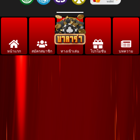
หน้าแรก
สมัครสมาชิก
ทางเข้าเล่น
โปรโมชั่น
บทความ