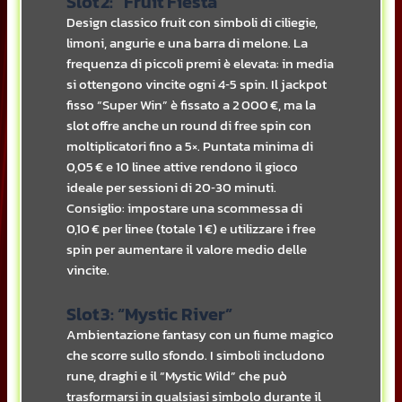
Slot 2: “Fruit Fiesta”
Design classico fruit con simboli di ciliegie,
limoni, angurie e una barra di melone. La
frequenza di piccoli premi è elevata: in media
si ottengono vincite ogni 4‑5 spin. Il jackpot
fisso “Super Win” è fissato a 2 000 €, ma la
slot offre anche un round di free spin con
moltiplicatori fino a 5×. Puntata minima di
0,05 € e 10 linee attive rendono il gioco
ideale per sessioni di 20‑30 minuti.
Consiglio: impostare una scommessa di
0,10 € per linee (totale 1 €) e utilizzare i free
spin per aumentare il valore medio delle
vincite.
Slot 3: “Mystic River”
Ambientazione fantasy con un fiume magico
che scorre sullo sfondo. I simboli includono
rune, draghi e il “Mystic Wild” che può
trasformarsi in qualsiasi simbolo durante il