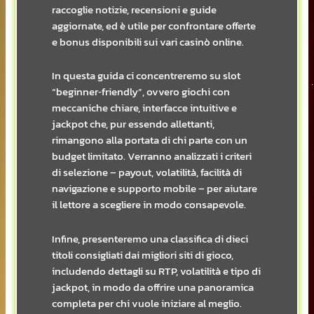
raccoglie notizie, recensioni e guide
aggiornate, ed è utile per confrontare offerte
e bonus disponibili sui vari casinò online.
In questa guida ci concentreremo su slot
“beginner‑friendly”, ovvero giochi con
meccaniche chiare, interfacce intuitive e
jackpot che, pur essendo allettanti,
rimangono alla portata di chi parte con un
budget limitato. Verranno analizzati i criteri
di selezione – payout, volatilità, facilità di
navigazione e supporto mobile – per aiutare
il lettore a scegliere in modo consapevole.
Infine, presenteremo una classifica di dieci
titoli consigliati dai migliori siti di gioco,
includendo dettagli su RTP, volatilità e tipo di
jackpot, in modo da offrire una panoramica
completa per chi vuole iniziare al meglio.