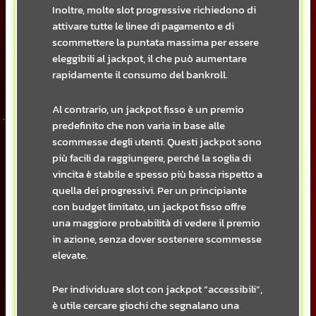
Inoltre, molte slot progressive richiedono di
attivare tutte le linee di pagamento e di
scommettere la puntata massima per essere
eleggibili al jackpot, il che può aumentare
rapidamente il consumo del bankroll.
Al contrario, un jackpot fisso è un premio
predefinito che non varia in base alle
scommesse degli utenti. Questi jackpot sono
più facili da raggiungere, perché la soglia di
vincita è stabile e spesso più bassa rispetto a
quella dei progressivi. Per un principiante
con budget limitato, un jackpot fisso offre
una maggiore probabilità di vedere il premio
in azione, senza dover sostenere scommesse
elevate.
Per individuare slot con jackpot “accessibili”,
è utile cercare giochi che segnalano una