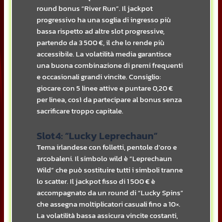
round bonus “River Run”. Il jackpot
progressivo ha una soglia di ingresso più
bassa rispetto ad altre slot progressive,
partendo da 3 500 €, il che lo rende più
accessibile. La volatilità media garantisce
una buona combinazione di premi frequenti
e occasionali grandi vincite. Consiglio:
giocare con 5 linee attive e puntare 0,20 €
per linea, così da partecipare al bonus senza
sacrificare troppo capitale.
Slot 4: “Lucky Leprechaun”
Tema irlandese con folletti, pentole d’oro e
arcobaleni. Il simbolo wild è “Leprechaun
Wild” che può sostituire tutti i simboli tranne
lo scatter. Il jackpot fisso di 1 500 € è
accompagnato da un round di “Lucky Spins”
che assegna moltiplicatori casuali fino a 10×.
La volatilità bassa assicura vincite costanti,