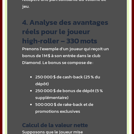
jeu.
4. Analyse des avantages
réels pour le joueur
high‑roller – 330 mots
Prenons l’exemple d’un joueur qui reçoit un
bonus de 1 M $ à son entrée dans le club
Diamond. Le bonus se compose de :
250 000 $ de cash‑back (25 % du
dépôt)
250 000 $ de bonus de dépôt (5 %
supplémentaire)
500 000 $ de rake‑back et de
promotions exclusives
Calcul de la valeur nette
Supposons que le joueur mise