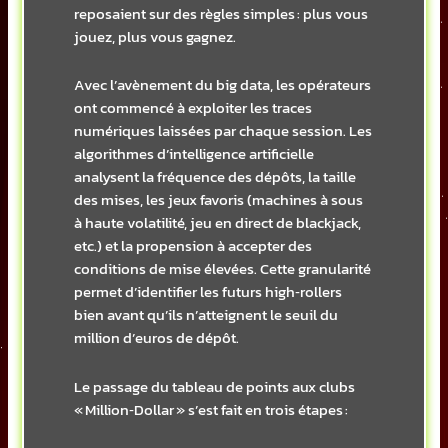
reposaient sur des règles simples : plus vous
jouez, plus vous gagnez.
Avec l’avènement du big data, les opérateurs
ont commencé à exploiter les traces
numériques laissées par chaque session. Les
algorithmes d’intelligence artificielle
analysent la fréquence des dépôts, la taille
des mises, les jeux favoris (machines à sous
à haute volatilité, jeu en direct de blackjack,
etc.) et la propension à accepter des
conditions de mise élevées. Cette granularité
permet d’identifier les futurs high‑rollers
bien avant qu’ils n’atteignent le seuil du
million d’euros de dépôt.
Le passage du tableau de points aux clubs
« Million‑Dollar » s’est fait en trois étapes :