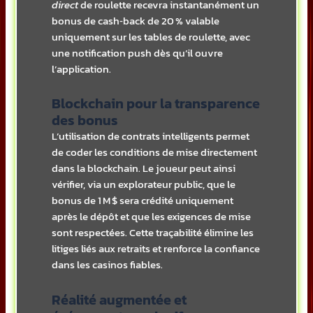
direct
de roulette recevra instantanément un
bonus de cash‑back de 20 % valable
uniquement sur les tables de roulette, avec
une notification push dès qu’il ouvre
l’application.
Blockchain pour la transparence
des bonus
L’utilisation de contrats intelligents permet
de coder les conditions de mise directement
dans la blockchain. Le joueur peut ainsi
vérifier, via un explorateur public, que le
bonus de 1 M $ sera crédité uniquement
après le dépôt et que les exigences de mise
sont respectées. Cette traçabilité élimine les
litiges liés aux retraits et renforce la confiance
dans les casinos fiables.
Réalité augmentée et