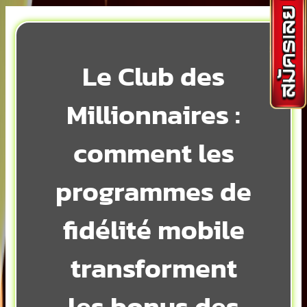
Le Club des
Millionnaires :
comment les
programmes de
fidélité mobile
transforment
les bonus des