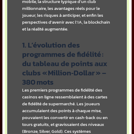
mobile, la structure typique d’un club
millionnaire, les avantages réels pour le
joueur, les risques à anticiper, et enfin les
perspectives d’avenir avec l’IA, la blockchain
et la réalité augmentée.
1. L’évolution des
programmes de fidélité :
du tableau de points aux
clubs « Million‑Dollar » –
380 mots
Les premiers programmes de fidélité des
casinos en ligne ressemblaient à des cartes
de fidélité de supermarché. Les joueurs
accumulaient des points à chaque mise,
pouvaient les convertir en cash‑back ou en
tours gratuits, et gravissaient des niveaux
(Bronze, Silver, Gold). Ces systèmes