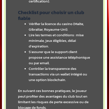
certification).
Checklist pour choisir un club
fiable
Vérifier la licence du casino (Malte,
Gibraltar, Royaume‑Uni).
Lire les termes et conditions : mise
minimale, jeux éligibles, délai
d’expiration.
S’assurer que le support client
propose une assistance téléphonique
ou par email.
Contrôler la transparence des
transactions via un wallet intégré ou
une option blockchain.
En suivant ces bonnes pratiques, le joueur
peut profiter des avantages du club tout en
limitant les risques de perte excessive ou de
blocage de fonds.