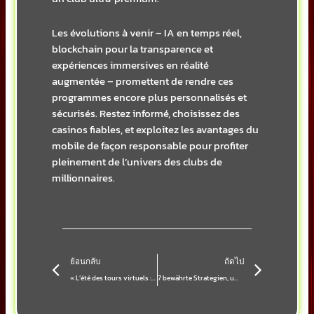
Les évolutions à venir – IA en temps réel,
blockchain pour la transparence et
expériences immersives en réalité
augmentée – promettent de rendre ces
programmes encore plus personnalisés et
sécurisés. Restez informé, choisissez des
casinos fiables, et exploitez les avantages du
mobile de façon responsable pour profiter
pleinement de l’univers des clubs de
millionnaires.
Prev
Next
ย้อนกลับ
ถัดไป
« L’été des tours virtuels : pourquoi les free spins font passer le casino en ligne avant le Vegas traditionnel »
7 bewährte Strategien, um Jackpots bei 1Red Casino zu knacken