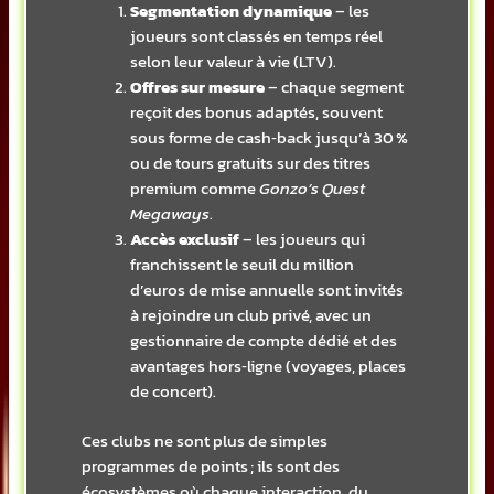
Segmentation dynamique
– les
joueurs sont classés en temps réel
selon leur valeur à vie (LTV).
Offres sur mesure
– chaque segment
reçoit des bonus adaptés, souvent
sous forme de cash‑back jusqu’à 30 %
ou de tours gratuits sur des titres
premium comme
Gonzo’s Quest
Megaways
.
Accès exclusif
– les joueurs qui
franchissent le seuil du million
d’euros de mise annuelle sont invités
à rejoindre un club privé, avec un
gestionnaire de compte dédié et des
avantages hors‑ligne (voyages, places
de concert).
Ces clubs ne sont plus de simples
programmes de points ; ils sont des
écosystèmes où chaque interaction, du