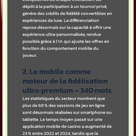
dépôt à la participation à un tournoi privé,
génère des crédits de fidélité convertibles en
expériences de luxe. La différenciation
repose désormais sur la capacité à offrir une
expérience ultra‑personnalisée, rendue
possible grâce à l’IA qui ajuste les offres en
fonction du comportement mobile du
joueur.
2. Le mobile comme
moteur de la fidélisation
ultra‑premium – 340 mots
Les statistiques du secteur montrent que
plus de 68 % des sessions de jeu en ligne
sont désormais réalisées sur smartphone ou
tablette. Le temps moyen passé sur une
application mobile de casino a augmenté de
23 % entre 2022 et 2024, tandis que la