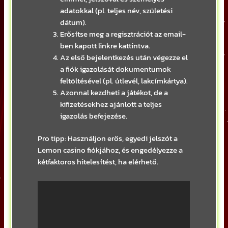
adatokkal (pl. teljes név, születési
dátum).
Erősítse meg a regisztrációt az email-
ben kapott linkre kattintva.
Az első bejelentkezés után végezze el
a fiók igazolását dokumentumok
feltöltésével (pl. útlevél, lakcímkártya).
Azonnal kezdheti a játékot, de a
kifizetésekhez ajánlott a teljes
igazolás befejezése.
Pro tipp: Használjon erős, egyedi jelszót a
Lemon casino fiókjához, és engedélyezze a
kétfaktoros hitelesítést, ha elérhető.