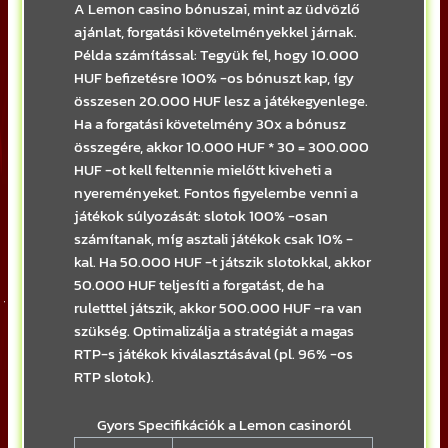
A Lemon casino bónuszai, mint az üdvözlő
ajánlat, forgatási követelményekkel járnak.
Példa számítással: Tegyük fel, hogy 10.000
HUF befizetésre 100% -os bónuszt kap, így
összesen 20.000 HUF lesz a játékegyenlege.
Ha a forgatási követelmény 30x a bónusz
összegére, akkor 10.000 HUF * 30 = 300.000
HUF -ot kell feltennie mielőtt kiveheti a
nyereményeket. Fontos figyelembe venni a
játékok súlyozását: slotok 100% -osan
számítanak, míg asztali játékok csak 10% -
kal. Ha 50.000 HUF -t játszik slotokkal, akkor
50.000 HUF teljesíti a forgatást, de ha
ruletttel játszik, akkor 500.000 HUF -ra van
szükség. Optimalizálja a stratégiát a magas
RTP-s játékok kiválasztásával (pl. 96% -os
RTP slotok).
Gyors Specifikációk a Lemon casinoról