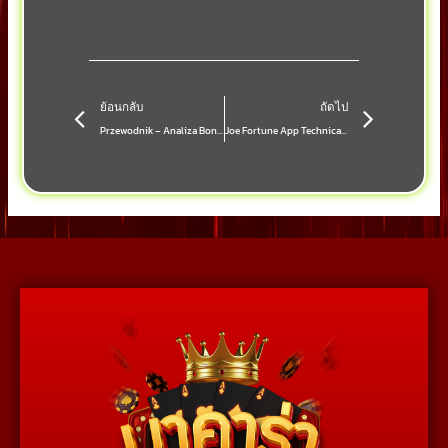
Prev
Next
ย้อนกลับ
ถัดไป
Przewodnik – Analiza Bonusów Snatch Casino: Strategie i Obliczenia
Joe Fortune App Technical Handbook: Mastering Login, Setup, and Bonus Math – Updated Guide