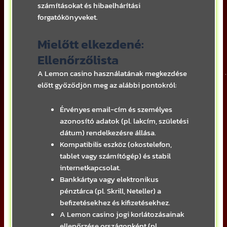
számításokat és hibaelhárítási
forgatókönyveket.
Mielőtt elkezdené:
Ellenőrzőlista
A Lemon casino használatának megkezdése
előtt győződjön meg az alábbi pontokról:
Érvényes email-cím és személyes
azonosító adatok (pl. lakcím, születési
dátum) rendelkezésre állása.
Kompatibilis eszköz (okostelefon,
tablet vagy számítógép) és stabil
internetkapcsolat.
Bankkártya vagy elektronikus
pénztárca (pl. Skrill, Neteller) a
befizetésekhez és kifizetésekhez.
A Lemon casino jogi korlátozásainak
ellenőrzése országonként (pl.