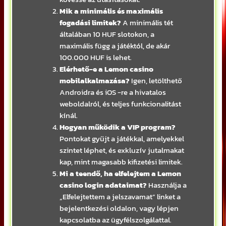
Mik a minimális és maximális
fogadási limitek?
A minimális tét
általában 10 HUF slotokon, a
maximális függ a játéktól, de akár
100.000 HUF is lehet.
Elérhető-e a Lemon casino
mobilalkalmazása?
Igen, letölthető
Androidra és iOS -re a hivatalos
weboldalról, és teljes funkcionalitást
kínál.
Hogyan működik a VIP program?
Pontokat gyűjt a játékkal, amelyekkel
szintet léphet, és exkluzív jutalmakat
kap, mint magasabb kifizetési limitek.
Mi a teendő, ha elfelejtem a Lemon
casino login adataimat?
Használja a
„Elfelejtettem a jelszavamat” linket a
bejelentkezési oldalon, vagy lépjen
kapcsolatba az ügyfélszolgálattal.