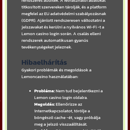
rendszeres auditek. A felhasználói adatokat
titkosított szervereken tárolják, és a platform
megfelel az EU adatvédelmi szabályozásnak
(GDPR). Ajánlott rendszeresen változtatni a
jelszavakat és kerülni a nyilvános Wi-Fi -t a
Lemon casino login során. A csalás elleni
rendszerek automatikusan gyanús
tevékenységeket jeleznek.
Hibaelhárítás
Gyakori problémák és megoldások a
Lemoncasino használatában:
Probléma:
Nem tud bejelentkezni a
Lemon casino login oldalra.
Megoldás:
Ellenőrizze az
internetkapcsolatot, törölje a
böngésző cache -ét, vagy próbálja
meg a jelszó visszaállítását.