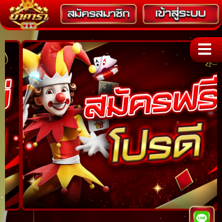
Skip
to
content