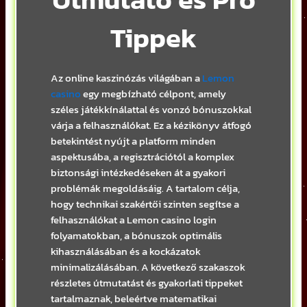
Tippek
Az online kaszinózás világában a
Lemon
casino
egy megbízható célpont, amely
széles játékkínálattal és vonzó bónuszokkal
várja a felhasználókat. Ez a kézikönyv átfogó
betekintést nyújt a platform minden
aspektusába, a regisztrációtól a komplex
biztonsági intézkedéseken át a gyakori
problémák megoldásáig. A tartalom célja,
hogy technikai szakértői szinten segítse a
felhasználókat a Lemon casino login
folyamatokban, a bónuszok optimális
kihasználásában és a kockázatok
minimalizálásában. A következő szakaszok
részletes útmutatást és gyakorlati tippeket
tartalmaznak, beleértve matematikai