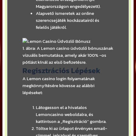
Magyarországon engedélyezett).
Alapvető ismeretek az online
szerencsejáték kockázatairól és
felelős játékról.
1. ábra: A Lemon casino üdvözlő bónuszának
vizuális bemutatása, amely akár 100% -os
pótlást kínál az első befizetésre.
Regisztrációs Lépések
A Lemon casino login folyamatának
megkönnyítésére kövesse az alábbi
lépéseket:
Látogasson el a hivatalos
Lemoncasino weboldalra, és
kattintson a „Regisztráció” gombra.
Töltse ki az űrlapot érvényes email-
címmel, jelszóval és személyes