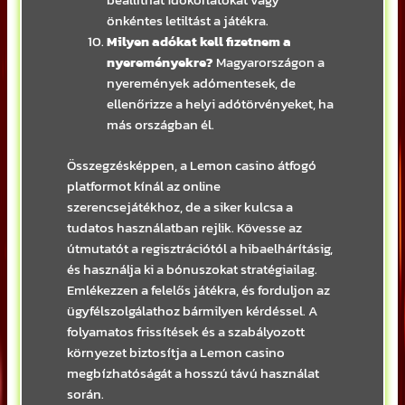
önkéntes letiltást a játékra.
Milyen adókat kell fizetnem a
nyereményekre?
Magyarországon a
nyeremények adómentesek, de
ellenőrizze a helyi adótörvényeket, ha
más országban él.
Összegzésképpen, a Lemon casino átfogó
platformot kínál az online
szerencsejátékhoz, de a siker kulcsa a
tudatos használatban rejlik. Kövesse az
útmutatót a regisztrációtól a hibaelhárításig,
és használja ki a bónuszokat stratégiailag.
Emlékezzen a felelős játékra, és forduljon az
ügyfélszolgálathoz bármilyen kérdéssel. A
folyamatos frissítések és a szabályozott
környezet biztosítja a Lemon casino
megbízhatóságát a hosszú távú használat
során.