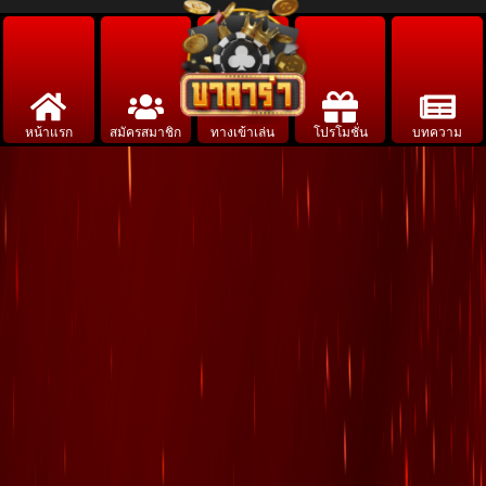
หน้าแรก
สมัครสมาชิก
ทางเข้าเล่น
โปรโมชั่น
บทความ