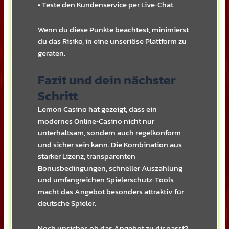
• Teste den Kundenservice per Live‑Chat.
Wenn du diese Punkte beachtest, minimierst
du das Risiko, in eine unseriöse Plattform zu
geraten.
Fazit und dein nächster
Schritt
Lemon Casino hat gezeigt, dass ein
modernes Online‑Casino nicht nur
unterhaltsam, sondern auch regelkonform
und sicher sein kann. Die Kombination aus
starker Lizenz, transparenten
Bonusbedingungen, schneller Auszahlung
und umfangreichen Spielerschutz‑Tools
macht das Angebot besonders attraktiv für
deutsche Spieler.
Noch unsicher, ob das Angebot zu dir passt?