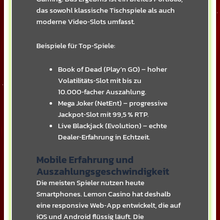
das sowohl klassische Tischspiele als auch
moderne Video‑Slots umfasst.
Beispiele für Top‑Spiele:
Book of Dead (Play’n GO) – hoher
Volatilitäts‑Slot mit bis zu
10.000‑facher Auszahlung.
Mega Joker (NetEnt) – progressive
Jackpot‑Slot mit 99,5 % RTP.
Live Blackjack (Evolution) – echte
Dealer‑Erfahrung in Echtzeit.
Mobile Erfahrung und
Auszahlungsgeschwindigkeit
Die meisten Spieler nutzen heute
Smartphones. Lemon Casino hat deshalb
eine responsive Web‑App entwickelt, die auf
iOS und Android flüssig läuft. Die