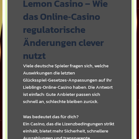
Lemon Casino – Wie
das Online‑Casino
regulatorische
Änderungen clever
nutzt
Viele deutsche Spieler fragen sich, welche
Auswirkungen die letzten
Glücksspiel‑Gesetzes‑Anpassungen auf ihr
Lieblings‑Online‑Casino haben. Die Antwort
ist einfach: Gute Anbieter passen sich
schnell an, schlechte bleiben zurück.
Was bedeutet das für dich?
Ein Casino, das die Lizenzbedingungen strikt
einhält, bietet mehr Sicherheit, schnellere
Auszahlungen und transparente