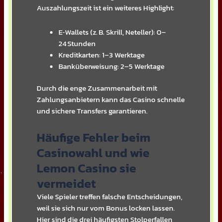
Auszahlungszeit ist ein weiteres Highlight:
E‑Wallets (z. B. Skrill, Neteller): 0–
24 Stunden
Kreditkarten: 1–3 Werktage
Banküberweisung: 2–5 Werktage
Durch die enge Zusammenarbeit mit
Zahlungsanbietern kann das Casino schnelle
und sichere Transfers garantieren.
Häufige Fehler beim
Casinowahl und wie
Lemon Casino sie
vermeidet
Viele Spieler treffen falsche Entscheidungen,
weil sie sich nur vom Bonus locken lassen.
Hier sind die drei häufigsten Stolperfallen