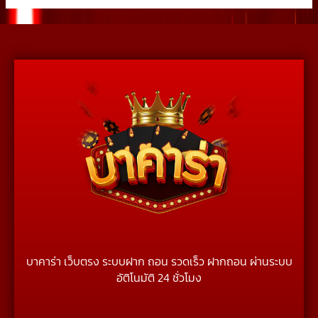
บาคาร่า เว็บตรง ระบบฝาก ถอน รวดเร็ว ฝากถอน ผ่านระบบ
อัติโนมัติ 24 ชั่วโมง