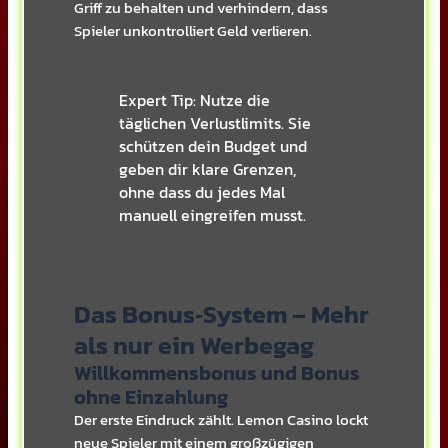
Griff zu behalten und verhindern, dass
Spieler unkontrolliert Geld verlieren.
Expert Tip: Nutze die
täglichen Verlustlimits. Sie
schützen dein Budget und
geben dir klare Grenzen,
ohne dass du jedes Mal
manuell eingreifen musst.
Das Bonus‑System – Mehr
als nur ein Werbegag
Willkommensbonus und Bonus
ohne Einzahlung
Der erste Eindruck zählt. Lemon Casino lockt
neue Spieler mit einem großzügigen