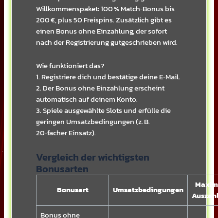
Willkommenspaket: 100 % Match‑Bonus bis
200 €, plus 50 Freispins. Zusätzlich gibt es
einen Bonus ohne Einzahlung, der sofort
nach der Registrierung gutgeschrieben wird.
Wie funktioniert das?
1. Registriere dich und bestätige deine E‑Mail.
2. Der Bonus ohne Einzahlung erscheint
automatisch auf deinem Konto.
3. Spiele ausgewählte Slots und erfülle die
geringen Umsatzbedingungen (z. B.
20‑facher Einsatz).
Vergleich der wichtigsten
Bonusarten
Maxim
Bonusart
Umsatzbedingungen
Auszah
Bonus ohne