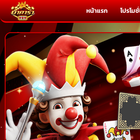
Skip
หน้าแรก
โปรโมชั
to
content