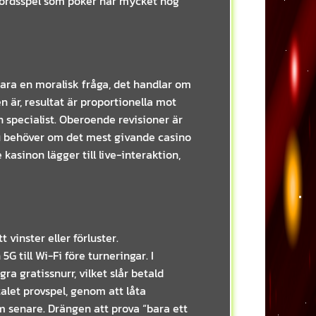
bordsspel som poker har mycket hög
bara en moralisk fråga, det handlar om
n är, resultat är proportionella mot
en specialist. Oberoende revisioner är
 du behöver om det mest givande casino
kasinon lägger till live-interaktion,
vinster eller förluster.
 till Wi-Fi före turneringar. I
a gratissnurr, vilket slår betald
alet provspel, genom att låta
m senare. Drängen att prova “bara ett