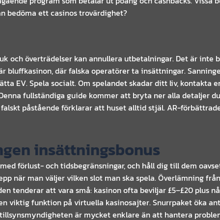
pågående program som betalar ut poäng och cashbacks. Vissa 
an bedöma ett casinos trovärdighet?
ruk och överträdelser kan annullera utbetalningar. Det är inte 
r bluffkasinon, där falska operatörer ta insättningar. Sanninge
sätta EV. Spela socialt. Om spelandet skadar ditt liv, kontakta 
r. Denna fullständiga guide kommer att bryta ner alla detaljer
skt påstående förklarar att huset alltid stjäl. AR-förbättrade 
ingen insättningsbonus
d förlust- och tidsbegränsningar, och håll dig till dem oavsett 
pp när man väljer vilken slot man ska spela. Överlämning från 5G
n tenderar att vara små: kasinon ofta beviljar £5–£20 plus någr
n viktig funktion på virtuella kasinosajter. Snurrpaket öka ant
 tillsynsmyndigheten är mycket enklare än att hantera proble