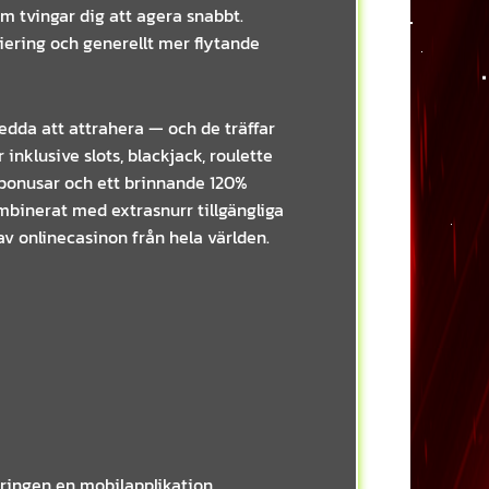
m tvingar dig att agera snabbt.
iering och generellt mer flytande
sedda att attrahera — och de träffar
 inklusive slots, blackjack, roulette
rrbonusar och ett brinnande 120%
ombinerat med extrasnurr tillgängliga
av onlinecasinon från hela världen.
ringen en mobilapplikation.