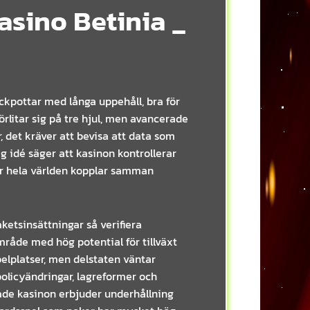
asino Betinia _
jackpottar med långa uppehåll, bra för
örlitar sig på tre hjul, men avancerade
r, det kräver att bevisa att data som
g idé säger att kasinon kontrollerar
er hela världen kopplar samman
ketsinsättningar så verifiera
mråde med hög potential för tillväxt
spelplatser, men delstaten väntar
policyändringar, lagreformer och
erade kasinon erbjuder underhållning