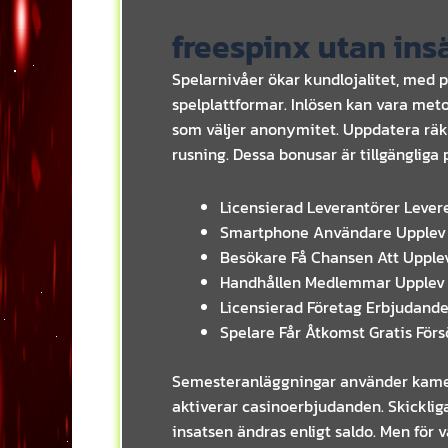
freespinx utan ins
Spelarnivåer ökar kundlojalitet, med pr
spelplattformar. Inlösen kan vara met
som väljer anonymitet. Uppdatera räk
rusning. Dessa bonusar är tillgängliga
Licensierad Leverantörer Levere
Smartphone Användare Upplev V
Besökare Få Chansen Att Upple
Handhållen Medlemmar Upplev C
Licensierad Företag Erbjudande R
Spelare Får Åtkomst Gratis Förs
Semesteranläggningar använder kameror
aktiverar casinoerbjudanden. Skickliga
insatsen ändras enligt saldo. Men för