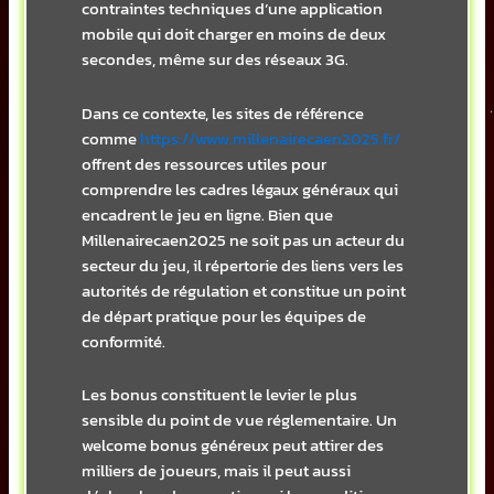
contraintes techniques d’une application
mobile qui doit charger en moins de deux
secondes, même sur des réseaux 3G.
Dans ce contexte, les sites de référence
comme
https://www.millenairecaen2025.fr/
offrent des ressources utiles pour
comprendre les cadres légaux généraux qui
encadrent le jeu en ligne. Bien que
Millenairecaen2025 ne soit pas un acteur du
secteur du jeu, il répertorie des liens vers les
autorités de régulation et constitue un point
de départ pratique pour les équipes de
conformité.
Les bonus constituent le levier le plus
sensible du point de vue réglementaire. Un
welcome bonus généreux peut attirer des
milliers de joueurs, mais il peut aussi