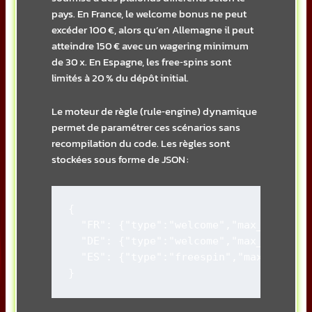
pays. En France, le welcome bonus ne peut
excéder 100 €, alors qu’en Allemagne il peut
atteindre 150 € avec un wagering minimum
de 30 x. En Espagne, les free‑spins sont
limités à 20 % du dépôt initial.
Le moteur de règle (rule‑engine) dynamique
permet de paramétrer ces scénarios sans
recompilation du code. Les règles sont
stockées sous forme de JSON :
{

  "FR": {"type":"welcome","max_amount":
  "DE": {"type":"welcome","max_amount":
  "ES": {"type":"freespin","max_spins":