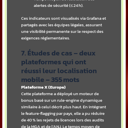
alertes de sécurité (≤ 24 h).
Ces indicateurs sont visualisés via Grafana et
partagés avec les équipes légales, assurant
une visibilité permanente sur le respect des
exigences réglementaires.
7. Études de cas – deux
plateformes qui ont
réussi leur localisation
mobile – 355 mots
Plateforme X (Europe)
Cette plateforme a déployé un moteur de
bonus basé sur un rule‑engine dynamique
similaire à celui décrit plus haut. En intégrant
le feature‑flagging par pays, elle a pu réduire
de 40 % les rejets de licences lors des audits
de la MGA et de l’ANJ. Le temps moyen de