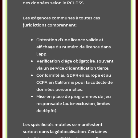
des données selon le PCI‑DSS.
Les exigences communes à toutes ces
juridictions comprennent :
Obtention d’une licence valide et
affichage du numéro de licence dans
l’app.
Vérification d’âge obligatoire, souvent
via un service d’identification tierce.
Conformité au GDPR en Europe et au
CCPA en Californie pour la collecte de
données personnelles.
Mise en place de programmes de jeu
responsable (auto‑exclusion, limites
de dépôt).
Les spécificités mobiles se manifestent
surtout dans la géolocalisation. Certaines