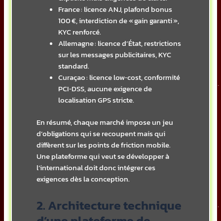
France : licence ANJ, plafond bonus
100 €, interdiction de « gain garanti »,
KYC renforcé.
Allemagne : licence d’État, restrictions
sur les messages publicitaires, KYC
standard.
Curaçao : licence low‑cost, conformité
PCI‑DSS, aucune exigence de
localisation GPS stricte.
En résumé, chaque marché impose un jeu
d’obligations qui se recoupent mais qui
diffèrent sur les points de friction mobile.
Une plateforme qui veut se développer à
l’international doit donc intégrer ces
exigences dès la conception.
2. Architecture technique
d’une plateforme de