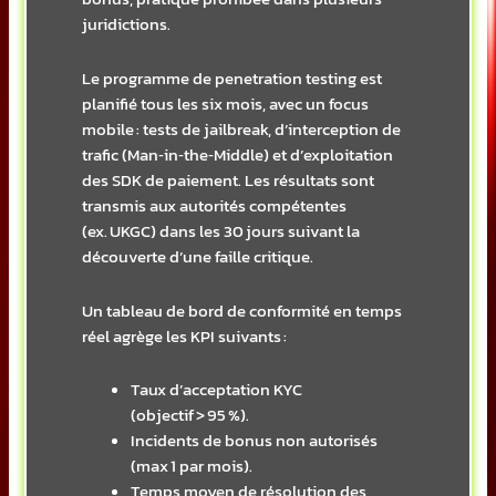
juridictions.
Le programme de penetration testing est
planifié tous les six mois, avec un focus
mobile : tests de jailbreak, d’interception de
trafic (Man‑in‑the‑Middle) et d’exploitation
des SDK de paiement. Les résultats sont
transmis aux autorités compétentes
(ex. UKGC) dans les 30 jours suivant la
découverte d’une faille critique.
Un tableau de bord de conformité en temps
réel agrège les KPI suivants :
Taux d’acceptation KYC
(objectif > 95 %).
Incidents de bonus non autorisés
(max 1 par mois).
Temps moyen de résolution des