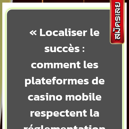
« Localiser le
succès :
comment les
plateformes de
casino mobile
respectent la
réglementation