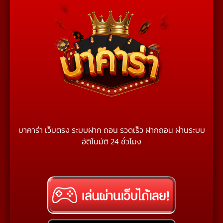
บาคาร่า เว็บตรง ระบบฝาก ถอน รวดเร็ว ฝากถอน ผ่านระบบ
อัติโนมัติ 24 ชั่วโมง