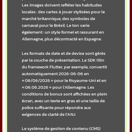
Les images doivent refléter les habitudes
locales : des cartes à jouer stylisées pour le
marché britannique, des symboles de
carnaval pour le Brésil. Le ton varie
également : un style formel et rassurant en
Allemagne, plus décontracté en Espagne.
Les formats de date et de devise sont gérés
par la couche de présentation. Le SDK i18n
du framework Flutter, par exemple, convertit
automatiquement 2026‑06‑06 en
« 06/06/2026 » pour le Royaume‑Uni et en
« 06.06.2026 » pour l’Allemagne. Les
conditions de bonus sont affichées en plein
écran, avec un texte en gras et une taille de
police suffisante pour répondre aux
exigences de clarté de l’ANJ.
Le système de gestion de contenu (CMS)