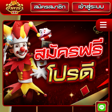
Skip
to
content