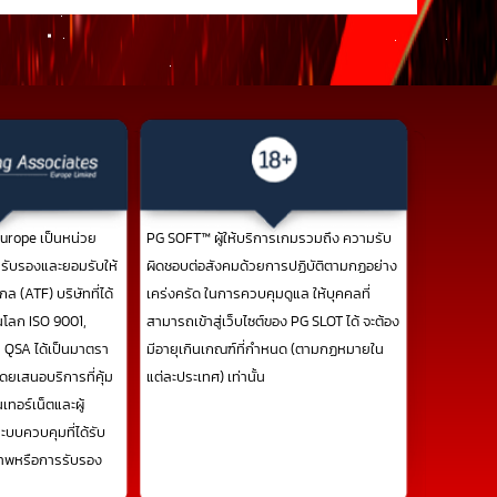
urope เป็นหน่วย
PG SOFT™ ผู้ให้บริการเกมรวมถึง ความรับ
รรับรองและยอมรับให้
ผิดชอบต่อสังคมด้วยการปฏิบัติตามกฏอย่าง
ล (ATF) บริษัทที่ได้
เคร่งครัด ในการควบคุมดูแล ให้บุคคลที่
โลก ISO 9001,
สามารถเข้าสู่เว็บไซต์ของ PG SLOT ได้ จะต้อง
I QSA ได้เป็นมาตรา
มีอายุเกินเกณฑ์ที่กำหนด (ตามกฏหมายใน
เสนอบริการที่คุ้ม
แต่ละประเทศ) เท่านั้น
ทอร์เน็ตและผู้
บบควบคุมที่ได้รับ
ภาพหรือการรับรอง