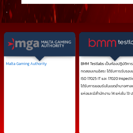
Malta Gaming Authority
( MGA ) เป็นหนึ่ง
BMM Testlabs เป็นห้องปฏิบัติการ ที
ในหน่วยงานกำกับดูแลการเล่นเกมชั้นนำทั่ว
ทดสอบเกมอิสระ ได้รับการรับรอ
โลก ผู้รับอนุญาต ตรวจสอบ สถานะการอนุ
ISO 17025 IT และ 17020 Inspect
ญาติ URL หรือบริการเกม หน่วยงาน ที่คอย
ได้รับการยอมรับในเขตอำนาจศาล
กำกับดูแลและเป็นอิสระ รับผิดชอบระเบียบ
แห่งและมีสำนักงาน 14 แห่งใน 13 
ข้องบังคับ ด้านการกำกับดูแลของกิจกรรม
การเล่นเกมทั้งหมด ระบบการทำงานมี
ประสิทธิภาพจริง ซึ่งเป็นไปตามข้อกำหนดด้าน
กฏระเบียบ ที่เข้มงวดของยุโรป