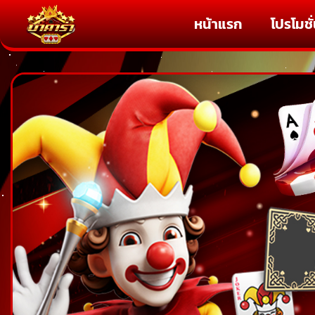
Skip
หน้าแรก
โปรโมชั
to
content