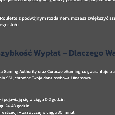
e Roulette z podwójnym rozdaniem, możesz zwiększyć sz
go stołu.
Szybkość Wypłat – Dlaczego W
lta Gaming Authority oraz Curacao eGaming, co gwarantuje tra
ia SSL, chroniąc Twoje dane osobowe i finansowe.
odki pojawiają się w ciągu 0‑2 godzin.
gu 24‑48 godzin.
realizacji – zazwyczaj w ciągu 30 minut.