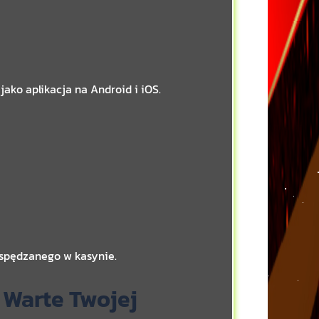
ako aplikacja na Android i iOS.
u spędzanego w kasynie.
Warte Twojej