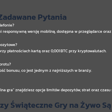
 Zadawane Pytania
lefonie?
ni responsywną wersję mobilną, dostępna w przeglądarce oraz j
pozytowe?
rzy płatnościach kartą oraz 0,001 BTC przy kryptowalutach.
brotu?
ość bonusu, co jest jednym z najniższych w branży.
lna gra” znajdziesz opcje limitów depozytów, strat oraz czas
y Świąteczne Gry na Żywo Są 