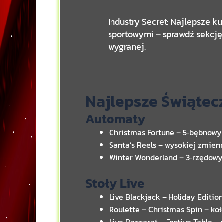
Industry Secret: Najlepsze 
sportowymi – sprawdź sekcję
wygranej.
Najlepsze Świątec
Automaty
Christmas Fortune – 5‑bębnowy
Santa’s Reels – wysokiej zmienn
Winter Wonderland – 3‑rzędowy 
Stoły Live
Live Blackjack – Holiday Editi
Roulette – Christmas Spin – k
Live Baccarat – Festive Table –