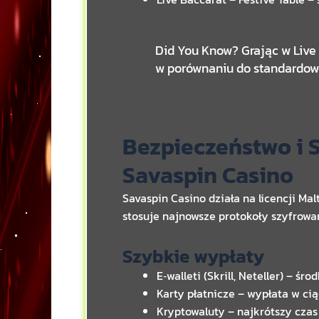
Did You Know? Grając w Liv
w porównaniu do standardowe
Bezpieczeństwo i 
Savaspin Casino
Savaspin Casino działa na licencji Ma
stosuje najnowsze protokoły szyfrowan
Szybkie wypłaty
E‑walleti (Skrill, Neteller) – śr
Karty płatnicze – wypłata w cią
Kryptowaluty – najkrótszy czas 