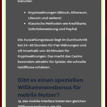
Darunter:
Kryptowährungen (Bitcoin, Ethereum,
Litecoin und weitere)
Klassische Methoden wie Kreditkarte,
Sofortüberweisung und PayPal
Die Auszahlungsdauer liegt im Durchschnitt
bei 24–48 Stunden für Fiat‑Währungen und
oft innerhalb von 30 Minuten für
Kryptowährungen. Das macht das Casino
besonders attraktiv für Spieler, die schnelle
Geldflüsse schätzen.
Gibt es einen speziellen
Willkommensbonus für
mobile Nutzer?
Ja, das mobile Interface bietet den gleichen
Willkommensbonus wie die