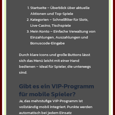
Startseite – Überblick über aktuelle
Aktionen und Top‑Spiele
Kategorien – Schnellfilter für Slots,
Live‑Casino, Tischspiele
Mein Konto – Einfache Verwaltung von
Einzahlungen, Auszahlungen und
Bonuscode‑Eingabe
Durch klare Icons und große Buttons lässt
sich das Menü leicht mit einer Hand
bedienen – ideal für Spieler, die unterwegs
sind.
Gibt es ein VIP‑Programm
für mobile Spieler?
Ja, das mehrstufige VIP‑Programm ist
vollständig mobil integriert. Punkte werden
automatisch bei jedem Einsatz