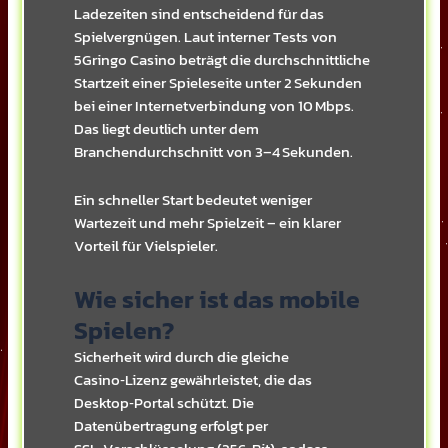
Ladezeiten sind entscheidend für das
Spielvergnügen. Laut interner Tests von
5Gringo Casino beträgt die durchschnittliche
Startzeit einer Spieleseite unter 2 Sekunden
bei einer Internetverbindung von 10 Mbps.
Das liegt deutlich unter dem
Branchendurchschnitt von 3–4 Sekunden.
Ein schneller Start bedeutet weniger
Wartezeit und mehr Spielzeit – ein klarer
Vorteil für Vielspieler.
Wie sicher ist das mobile
Spielen?
Sicherheit wird durch die gleiche
Casino‑Lizenz gewährleistet, die das
Desktop‑Portal schützt. Die
Datenübertragung erfolgt per