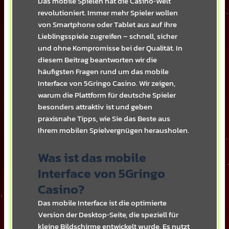
Das mobile Spielen hat die Casino‑Welt
revolutioniert. Immer mehr Spieler wollen
von Smartphone oder Tablet aus auf ihre
Lieblingsspiele zugreifen – schnell, sicher
und ohne Kompromisse bei der Qualität. In
diesem Beitrag beantworten wir die
häufigsten Fragen rund um das mobile
Interface von 5Gringo Casino. Wir zeigen,
warum die Plattform für deutsche Spieler
besonders attraktiv ist und geben
praxisnahe Tipps, wie Sie das Beste aus
Ihrem mobilen Spielvergnügen herausholen.
Was ist das mobile
Interface von 5Gringo
Casino?
Das mobile Interface ist die optimierte
Version der Desktop‑Seite, die speziell für
kleine Bildschirme entwickelt wurde. Es nutzt