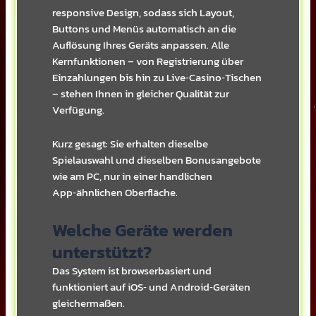
responsive Design, sodass sich Layout,
Buttons und Menüs automatisch an die
Auflösung Ihres Geräts anpassen. Alle
Kernfunktionen – von Registrierung über
Einzahlungen bis hin zu Live‑Casino‑Tischen
– stehen Ihnen in gleicher Qualität zur
Verfügung.
Kurz gesagt: Sie erhalten dieselbe
Spielauswahl und dieselben Bonusangebote
wie am PC, nur in einer handlichen
App‑ähnlichen Oberfläche.
Welche Geräte werden
unterstützt?
Das System ist browserbasiert und
funktioniert auf iOS‑ und Android‑Geräten
gleichermaßen.