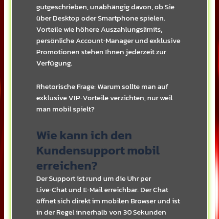
gutgeschrieben, unabhängig davon, ob Sie
über Desktop oder Smartphone spielen.
Vorteile wie höhere Auszahlungslimits,
persönliche Account‑Manager und exklusive
Promotionen stehen Ihnen jederzeit zur
Verfügung.
Rhetorische Frage: Warum sollte man auf
exklusive VIP‑Vorteile verzichten, nur weil
man mobil spielt?
Wie kann ich den
Kundensupport mobil
erreichen?
Der Support ist rund um die Uhr per
Live‑Chat und E‑Mail erreichbar. Der Chat
öffnet sich direkt im mobilen Browser und ist
in der Regel innerhalb von 30 Sekunden