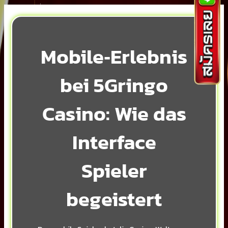
Mobile‑Erlebnis
bei 5Gringo
Casino: Wie das
Interface
Spieler
begeistert