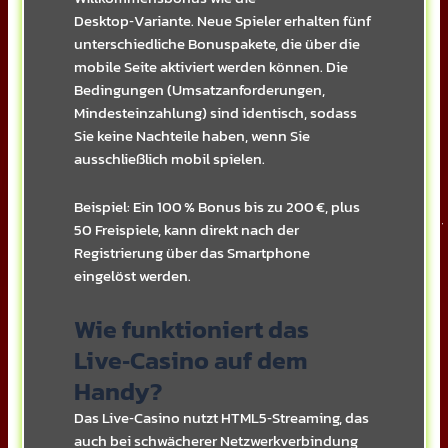
Desktop‑Variante. Neue Spieler erhalten fünf
unterschiedliche Bonuspakete, die über die
mobile Seite aktiviert werden können. Die
Bedingungen (Umsatzanforderungen,
Mindesteinzahlung) sind identisch, sodass
Sie keine Nachteile haben, wenn Sie
ausschließlich mobil spielen.
Beispiel: Ein 100 % Bonus bis zu 200 €, plus
50 Freispiele, kann direkt nach der
Registrierung über das Smartphone
eingelöst werden.
Wie funktioniert das
Live‑Casino auf dem
Handy?
Das Live‑Casino nutzt HTML5‑Streaming, das
auch bei schwächerer Netzwerkverbindung