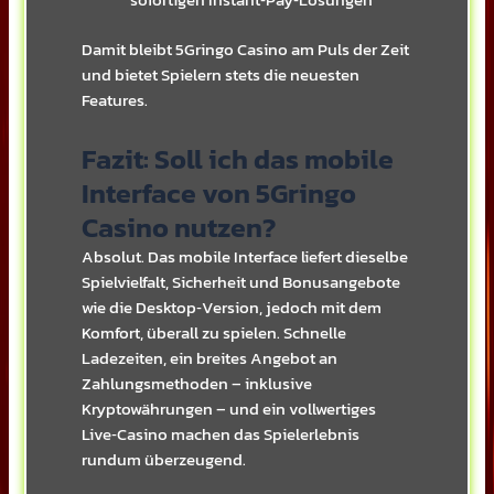
sofortigen Instant‑Pay‑Lösungen
Damit bleibt 5Gringo Casino am Puls der Zeit
und bietet Spielern stets die neuesten
Features.
Fazit: Soll ich das mobile
Interface von 5Gringo
Casino nutzen?
Absolut. Das mobile Interface liefert dieselbe
Spielvielfalt, Sicherheit und Bonusangebote
wie die Desktop‑Version, jedoch mit dem
Komfort, überall zu spielen. Schnelle
Ladezeiten, ein breites Angebot an
Zahlungsmethoden – inklusive
Kryptowährungen – und ein vollwertiges
Live‑Casino machen das Spielerlebnis
rundum überzeugend.