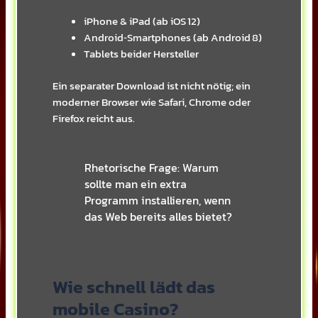
iPhone & iPad (ab iOS 12)
Android‑Smartphones (ab Android 8)
Tablets beider Hersteller
Ein separater Download ist nicht nötig; ein
moderner Browser wie Safari, Chrome oder
Firefox reicht aus.
Rhetorische Frage: Warum
sollte man ein extra
Programm installieren, wenn
das Web bereits alles bietet?
Wie schnell lädt das
mobile Casino?