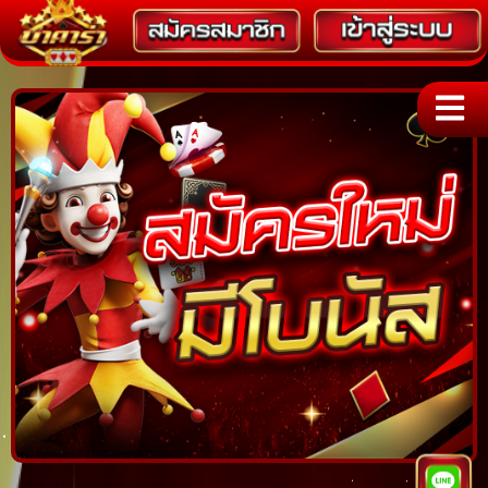
Skip
to
content