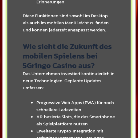
Erinnerungen
Diese Funktionen sind sowohl im Desktop‑
als auch im mobilen Menü leicht zu finden
und können jederzeit angepasst werden.
Wie sieht die Zukunft des
mobilen Spielens bei
5Gringo Casino aus?
Das Unternehmen investiert kontinuierlich in
neue Technologien. Geplante Updates
umfassen:
Progressive Web Apps (PWA) für noch
schnellere Ladezeiten
AR‑basierte Slots, die das Smartphone
als Spielplattform nutzen
Erweiterte Krypto‑Integration mit