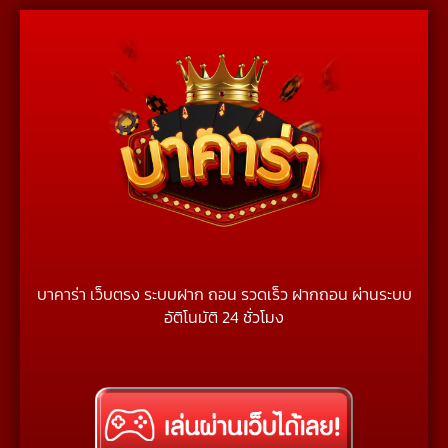
บาคาร่า เว็บตรง ระบบฝาก ถอน รวดเร็ว ฝากถอน ผ่านระบบ
อัติโนมัติ 24 ชั่วโมง