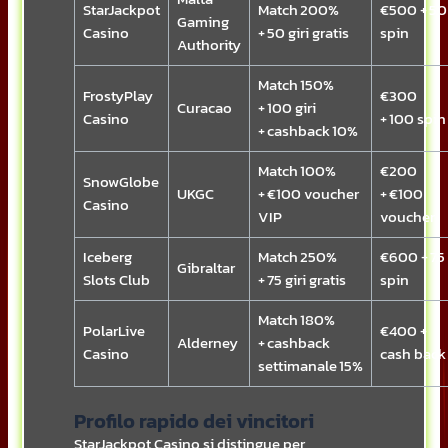
StarJackpot
Match 200%
€500 + 50
Gaming
Casino
+ 50 giri gratis
spin
Authority
Match 150%
FrostyPlay
€300
Curacao
+ 100 giri
Casino
+ 100 spin
+ cashback 10%
Match 100%
€200
SnowGlobe
UKGC
+ €100 voucher
+ €100
Casino
VIP
voucher
Iceberg
Match 250%
€600 + 75
Gibraltar
Slots Club
+ 75 giri gratis
spin
Match 180%
PolarLive
€400 +
Alderney
+ cashback
Casino
cash back
settimanale 15%
Profilo rapido dei vincitori
StarJackpot Casino si distingue per