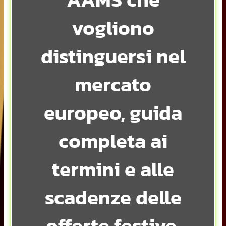
vogliono
distinguersi nel
mercato
europeo, guida
completa ai
termini e alle
scadenze delle
offerte festive,