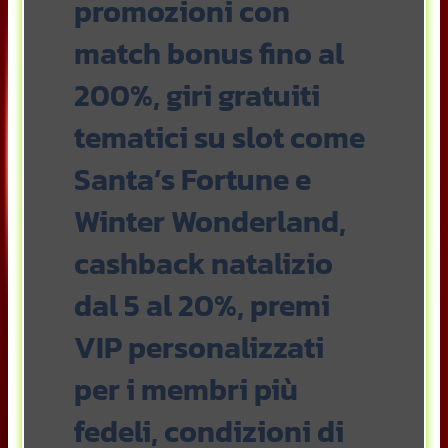
promozioni con
match bonus fino al
200%, giri gratuiti
tematici su slot come
Santa’s Fortune e
Winter Wonderland,
cashback natalizio
dal 5 al 20%, premi
VIP personalizzati
per i membri più
fedeli, condizioni di