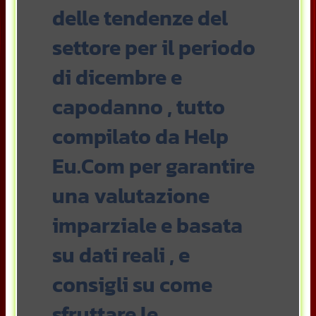
delle tendenze del
settore per il periodo
di dicembre e
capodanno , tutto
compilato da Help
Eu.Com per garantire
una valutazione
imparziale e basata
su dati reali , e
consigli su come
sfruttare le