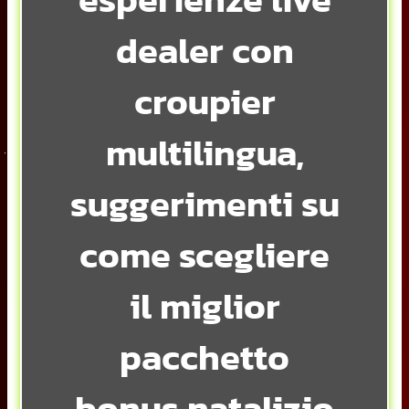
dealer con
croupier
multilingua,
suggerimenti su
come scegliere
il miglior
pacchetto
bonus natalizio