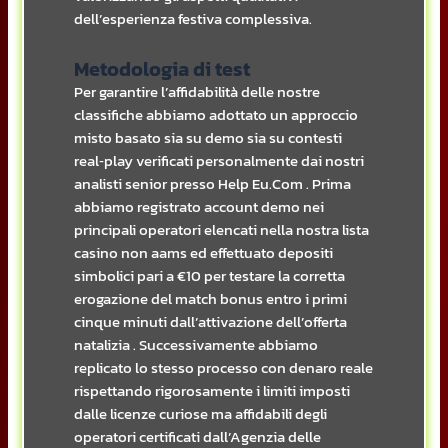
dell’esperienza festiva complessiva.
Metodologia di test
Per garantire l’affidabilità delle nostre
classifiche abbiamo adottato un approccio
misto basato sia su demo sia su contesti
real‑play verificati personalmente dai nostri
analisti senior presso Help Eu.Com . Prima
abbiamo registrato account demo nei
principali operatori elencati nella nostra lista
casino non aams ed effettuato depositi
simbolici pari a €10 per testare la corretta
erogazione del match bonus entro i primi
cinque minuti dall’attivazione dell’offerta
natalizia . Successivamente abbiamo
replicato lo stesso processo con denaro reale
rispettando rigorosamente i limiti imposti
dalle licenze curiose ma affidabili degli
operatori certificati dall’Agenzia delle