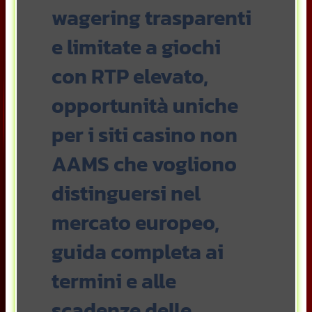
wagering trasparenti
e limitate a giochi
con RTP elevato,
opportunità uniche
per i siti casino non
AAMS che vogliono
distinguersi nel
mercato europeo,
guida completa ai
termini e alle
scadenze delle