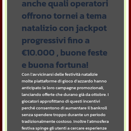
anche quali operatori
offrono tornei a tema
natalizio con jackpot
progressivi fino a
€10.000 , buone feste
e buona fortuna!
Con l’avvicinarsi delle festività natalizie
molte piattaforme di gioco d’azzardo hanno
anticipato le loro campagne promozionali,
lanciando offerte che durano già da ottobre. I
giocatori approfittano di questi incentivi
perché consentono di aumentare il bankroll
senza spendere troppo durante un periodo
tradizionalmente costoso. Inoltre l’atmosfera
festiva spinge gli utenti a cercare esperienze