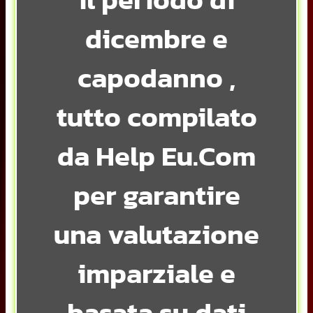
dicembre e
capodanno ,
tutto compilato
da Help Eu.Com
per garantire
una valutazione
imparziale e
basata su dati