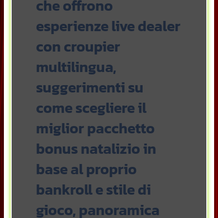
che offrono
esperienze live dealer
con croupier
multilingua,
suggerimenti su
come scegliere il
miglior pacchetto
bonus natalizio in
base al proprio
bankroll e stile di
gioco, panoramica