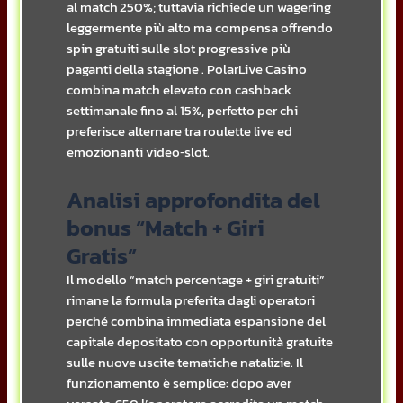
al match 250%; tuttavia richiede un wagering
leggermente più alto ma compensa offrendo
spin gratuiti sulle slot progressive più
paganti della stagione . PolarLive Casino
combina match elevato con cashback
settimanale fino al 15%, perfetto per chi
preferisce alternare tra roulette live ed
emozionanti video‑slot.
Analisi approfondita del
bonus “Match + Giri
Gratis”
Il modello “match percentage + giri gratuiti”
rimane la formula preferita dagli operatori
perché combina immediata espansione del
capitale depositato con opportunità gratuite
sulle nuove uscite tematiche natalizie. Il
funzionamento è semplice: dopo aver