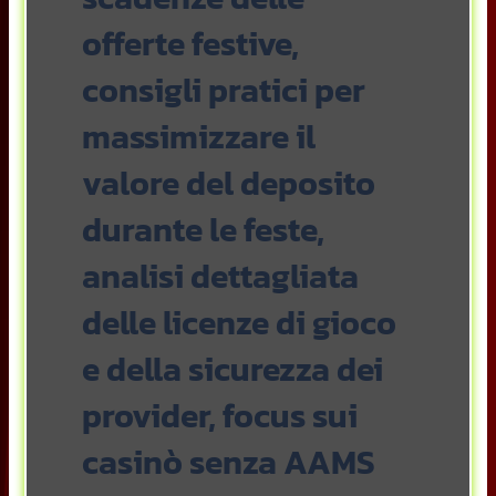
offerte festive,
consigli pratici per
massimizzare il
valore del deposito
durante le feste,
analisi dettagliata
delle licenze di gioco
e della sicurezza dei
provider, focus sui
casinò senza AAMS