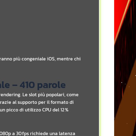
veranno più congeniale iOS, mentre chi
le – 410 parole
endering. Le slot più popolari, come
razie al supporto per il formato di
n picco di utilizzo CPU del 12 %
1080p a 30 fps richiede una latenza