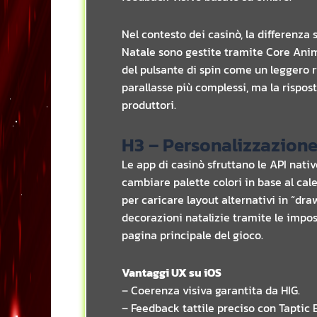
Nel contesto dei casinò, la differenza s
Natale sono gestite tramite Core Anim
del pulsante di spin come un leggero ri
parallasse più complessi, ma la rispos
produttori.
H3 – Personalizzazione 
Le app di casinò sfruttano le API nativ
cambiare palette colori in base al cal
per caricare layout alternativi in “dr
decorazioni natalizie tramite le impos
pagina principale del gioco.
Vantaggi UX su iOS
– Coerenza visiva garantita da HIG.
– Feedback tattile preciso con Taptic 