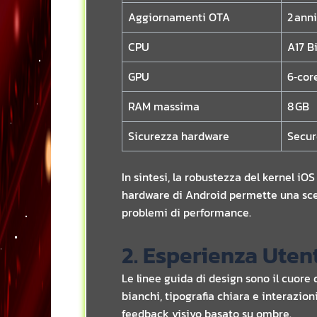
Aggiornamenti OTA
2 anni
CPU
A17 Bi
GPU
6‑cor
RAM massima
8 GB
Sicurezza hardware
Secur
In sintesi, la robustezza del kernel i
hardware di Android permette una scel
problemi di performance.
2. Esperienza Utent
Le linee guida di design sono il cuore 
bianchi, tipografia chiara e interazioni
feedback visivo basato su ombre.