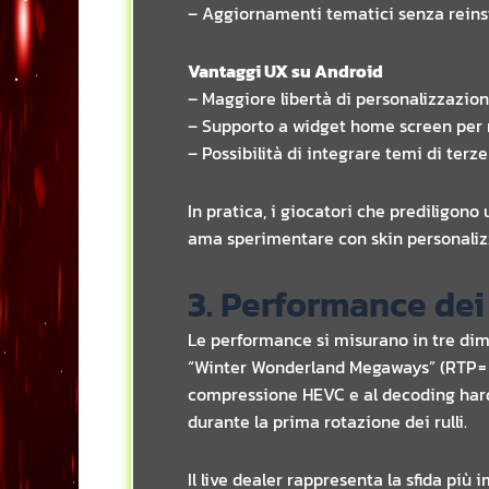
– Aggiornamenti tematici senza reinst
Vantaggi UX su Android
– Maggiore libertà di personalizzazion
– Supporto a widget home screen per 
– Possibilità di integrare temi di ter
In pratica, i giocatori che prediligono
ama sperimentare con skin personalizz
3. Performance dei
Le performance si misurano in tre dime
“Winter Wonderland Megaways” (RTP = 96
compressione HEVC e al decoding hardwa
durante la prima rotazione dei rulli.
Il live dealer rappresenta la sfida pi