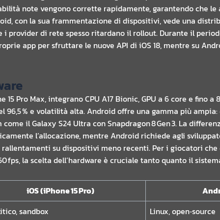
rabilità note vengono corrette rapidamente, garantendo che le 
d, con la sua frammentazione di dispositivi, vede una distrib
 i provider di rete spesso ritardano il rollout. Durante il perio
proprie app per sfruttare le nuove API di iOS 18, mentre su And
ware
hone 15 Pro Max, integrano CPU A17 Bionic, GPU a 6 core e fino 
del 96,5 % e volatilità alta. Android offre una gamma più ampi
come il Galaxy S24 Ultra con Snapdragon 8 Gen 3. La differenza
camente l’allocazione, mentre Android richiede agli sviluppat
 in rallentamenti su dispositivi meno recenti. Per i giocatori c
60 fps, la scelta dell’hardware è cruciale tanto quanto il siste
iOS (iPhone 15 Pro)
Andr
itico, sandbox
Linux, open‑source