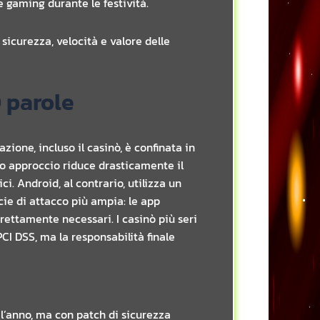
e gaming durante le festività.
a sicurezza, velocità e valore delle
0 parole
ione, incluso il casinò, è confinata in
sto approccio riduce drasticamente il
i. Android, al contrario, utilizza un
cie di attacco più ampia: le app
rettamente necessari. I casinò più seri
CI DSS, ma la responsabilità finale
l’anno, ma con patch di sicurezza