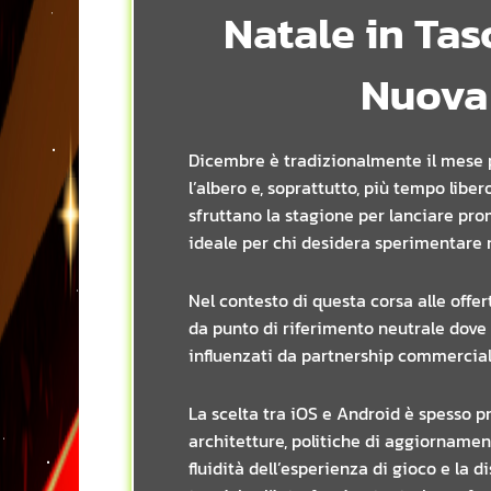
Natale in Tas
Nuova 
Dicembre è tradizionalmente il mese pi
l’albero e, soprattutto, più tempo liber
sfruttano la stagione per lanciare pro
ideale per chi desidera sperimentare
Nel contesto di questa corsa alle offer
da punto di riferimento neutrale dove i
influenzati da partnership commercial
La scelta tra iOS e Android è spesso 
architetture, politiche di aggiornamen
fluidità dell’esperienza di gioco e la 