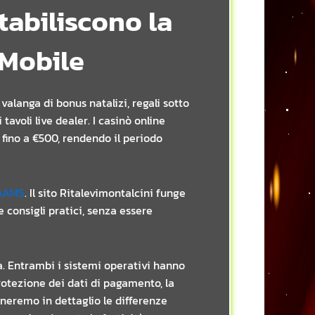
tabiliscono la
 Mobile
alanga di bonus natalizi, regali sotto
tavoli live dealer. I casinò online
 fino a €500, rendendo il periodo
 AAMS
. Il sito Ritalevimontalcini funge
 consigli pratici, senza essere
. Entrambi i sistemi operativi hanno
rotezione dei dati di pagamento, la
mineremo in dettaglio le differenze