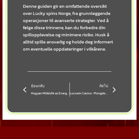
Denne guiden gir en omfattende oversikt
over Lucky spins Norge, fra grunnleggende
operasjoner til avanserte strategier. Ved å
følge disse trinnene, kan du forbedre din
spillopplevelse og minimere risiko. Husk å
alltid spille ansvarlig og holde deg informert
om eventuelle oppdateringer i vilkårene.
Prev
Next
ย้อนกลับ
ถัดไป
Hogyan Működik az Energy Casino Befizetés Nélküli Bónusz?
Locowin Casino : Plongée Technique dans les Fonctionnalités, Mathématiques et Dépannage – Guide Complet