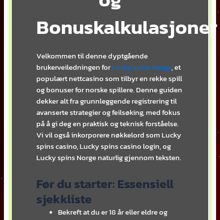
Bonuskalkulasjoner
Velkommen til denne dyptgående
brukerveiledningen for
Lucky spins Norge
, et
populært nettcasino som tilbyr en rekke spill
og bonuser for norske spillere. Denne guiden
dekker alt fra grunnleggende registrering til
avanserte strategier og feilsøking, med fokus
på å gi deg en praktisk og teknisk forståelse.
Vi vil også inkorporere nøkkelord som Lucky
spins casino, Lucky spins casino login, og
Lucky spins Norge naturlig gjennom teksten.
Før du starter: Essensiell
sjekkliste
Bekreft at du er 18 år eller eldre og