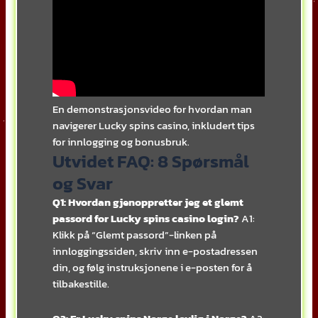
En demonstrasjonsvideo for hvordan man
navigerer Lucky spins casino, inkludert tips
for innlogging og bonusbruk.
Utvidet FAQ: 8 Spørsmål
og Svar
Q1: Hvordan gjenoppretter jeg et glemt
passord for Lucky spins casino login?
A1:
Klikk på “Glemt passord”-linken på
innloggingssiden, skriv inn e-postadressen
din, og følg instruksjonene i e-posten for å
tilbakestille.