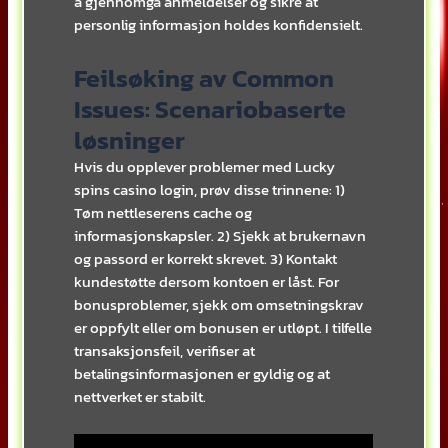
å gjennomgå anmeldelser og sikre at
personlig informasjon holdes konfidensielt.
Feilsøking av Common
Issues: Scenariobaserte
løsninger
Hvis du opplever problemer med Lucky
spins casino login, prøv disse trinnene: 1)
Tøm nettleserens cache og
informasjonskapsler. 2) Sjekk at brukernavn
og passord er korrekt skrevet. 3) Kontakt
kundestøtte dersom kontoen er låst. For
bonusproblemer, sjekk om omsetningskrav
er oppfylt eller om bonusen er utløpt. I tilfelle
transaksjonsfeil, verifiser at
betalingsinformasjonen er gyldig og at
nettverket er stabilt.