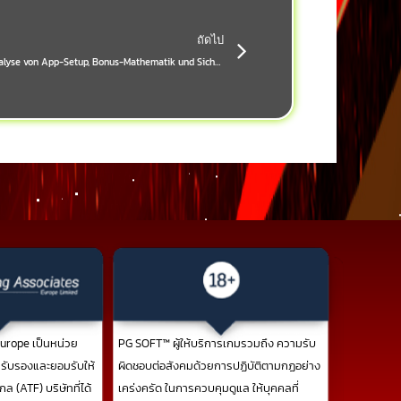
Next
ถัดไป
30bet Casino Login Handbuch: Technische Analyse von App-Setup, Bonus-Mathematik und Sicherheitsprotokollen
urope เป็นหน่วย
PG SOFT™ ผู้ให้บริการเกมรวมถึง ความรับ
รรับรองและยอมรับให้
ผิดชอบต่อสังคมด้วยการปฏิบัติตามกฏอย่าง
ล (ATF) บริษัทที่ได้
เคร่งครัด ในการควบคุมดูแล ให้บุคคลที่