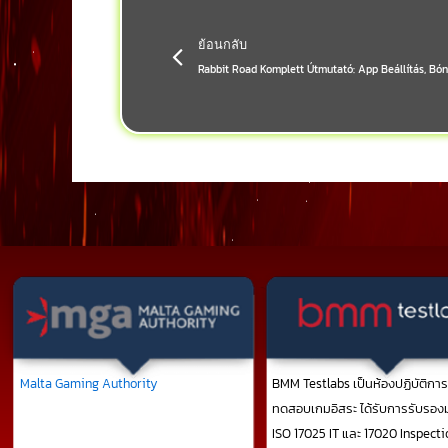
Prev
ย้อนกลับ
Rabbit Road Komplett Útmutató: App Beállítás, Bónu
Malta Gaming Authority
( MGA ) เป็นหนึ่ง
BMM Testlabs เป็นห้องปฏิบัติการ ที
ในหน่วยงานกำกับดูแลการเล่นเกมชั้นนำทั่ว
ทดสอบเกมอิสระ ได้รับการรับรอ
โลก ผู้รับอนุญาต ตรวจสอบ สถานะการอนุ
ISO 17025 IT และ 17020 Inspect