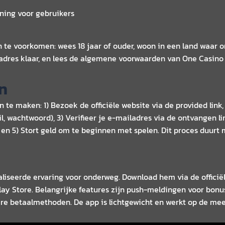
ning voor gebruikers
e voorkomen: wees 18 jaar of ouder, woon in een land waar on
ladres klaar, en lees de algemene voorwaarden van One Casino 
n
e maken: 1) Bezoek de officiële website via de provided link, 2
, wachtwoord), 3) Verifieer je e-mailadres via de ontvangen lin
en 5) Stort geld om te beginnen met spelen. Dit proces duurt
iseerde ervaring voor onderweg. Download hem via de officiël
ay Store. Belangrijke features zijn push-meldingen voor bonuse
re betaalmethoden. De app is lichtgewicht en werkt op de m