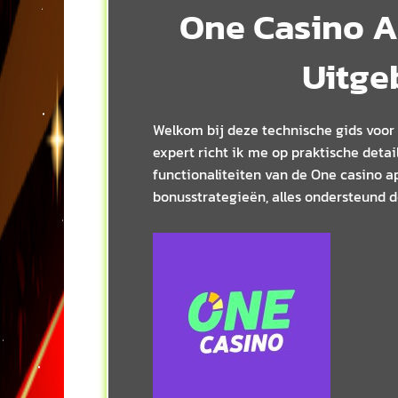
One Casino A
Uitge
Welkom bij deze technische gids voor
expert richt ik me op praktische deta
functionaliteiten van de One casino ap
bonusstrategieën, alles ondersteund d