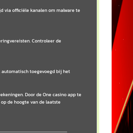
d via officiële kanalen om malware te
ringvereisten. Controleer de
t automatisch toegevoegd bij het
rekeningen. Door de One casino app te
d op de hoogte van de laatste