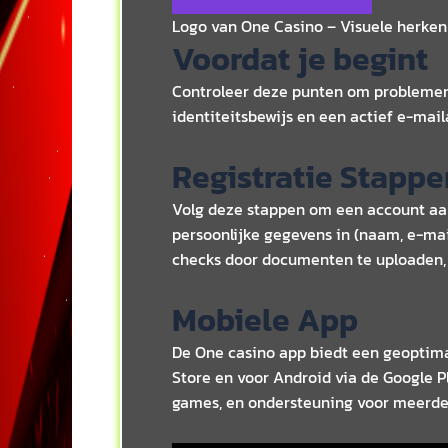
Logo van One Casino – Visuele herken
Voordat je begint
Controleer deze punten om problemen t
identiteitsbewijs en een actief e-mai
Registratie Stappe
Volg deze stappen om een account aan t
persoonlijke gegevens in (naam, e-mail
checks door documenten te uploaden, 
Mobiele App
De One casino app biedt een geoptimal
Store en voor Android via de Google Pl
games, en ondersteuning voor meerde