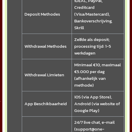
iDEAL, PayPal,
Creditcard
Deposit Methodes
(Visa/Mastercard),
Bankoverschrijving,
Skrill
Zelfde als deposit;
Withdrawal Methodes
processing tijd: 1-5
werkdagen
Minimaal €10, maximaal
€5.000 per dag
Withdrawal Limieten
(afhankelijk van
methode)
iOS (via App Store),
App Beschikbaarheid
Android (via website of
Google Play)
24/7 live chat, e-mail
(
support@one-