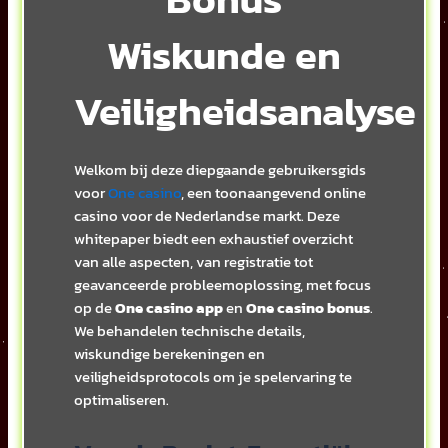
Wiskunde en
Veiligheidsanalyse
Welkom bij deze diepgaande gebruikersgids
voor
One casino
, een toonaangevend online
casino voor de Nederlandse markt. Deze
whitepaper biedt een exhaustief overzicht
van alle aspecten, van registratie tot
geavanceerde probleemoplossing, met focus
op de
One casino app
en
One casino bonus
.
We behandelen technische details,
wiskundige berekeningen en
veiligheidsprotocols om je spelervaring te
optimaliseren.