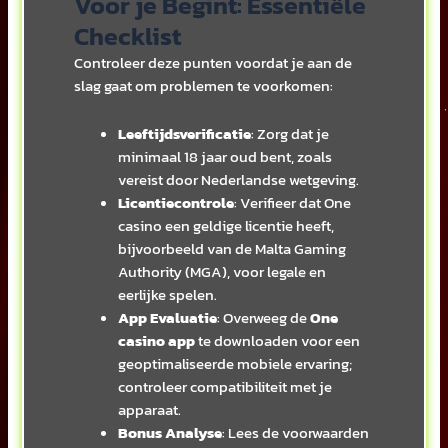
Voor je Begint: Essentiële
Checklist
Controleer deze punten voordat je aan de
slag gaat om problemen te voorkomen:
Leeftijdsverificatie
: Zorg dat je
minimaal 18 jaar oud bent, zoals
vereist door Nederlandse wetgeving.
Licentiecontrole
: Verifieer dat One
casino een geldige licentie heeft,
bijvoorbeeld van de Malta Gaming
Authority (MGA), voor legale en
eerlijke spelen.
App Evaluatie
: Overweeg de
One
casino app
te downloaden voor een
geoptimaliseerde mobiele ervaring;
controleer compatibiliteit met je
apparaat.
Bonus Analyse
: Lees de voorwaarden