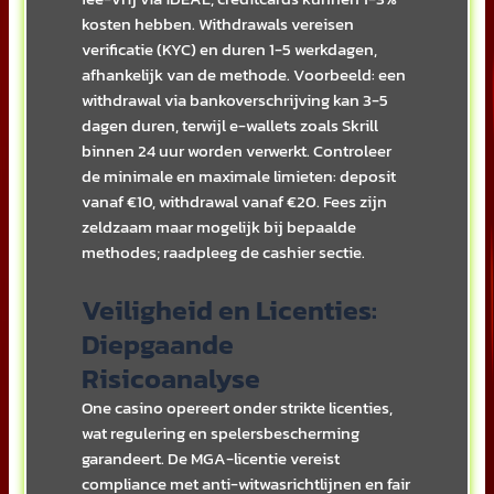
kosten hebben. Withdrawals vereisen
verificatie (KYC) en duren 1-5 werkdagen,
afhankelijk van de methode. Voorbeeld: een
withdrawal via bankoverschrijving kan 3-5
dagen duren, terwijl e-wallets zoals Skrill
binnen 24 uur worden verwerkt. Controleer
de minimale en maximale limieten: deposit
vanaf €10, withdrawal vanaf €20. Fees zijn
zeldzaam maar mogelijk bij bepaalde
methodes; raadpleeg de cashier sectie.
Veiligheid en Licenties:
Diepgaande
Risicoanalyse
One casino opereert onder strikte licenties,
wat regulering en spelersbescherming
garandeert. De MGA-licentie vereist
compliance met anti-witwasrichtlijnen en fair