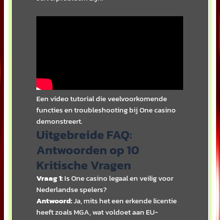
Een video tutorial die veelvoorkomende
functies en troubleshooting bij One casino
demonstreert.
Uitgebreide FAQ:
Antwoorden op 10
Kritische Vragen
Vraag 1:
Is One casino legaal en veilig voor
Nederlandse spelers?
Antwoord:
Ja, mits het een erkende licentie
heeft zoals MGA, wat voldoet aan EU-