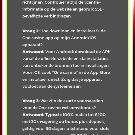
richtlijnen. Controleer altijd de licentie-
informatie op de website en gebruik SSL-
beveiligde verbindingen.
Vraag 2:
Hoe download en installeer ik de
One casino app op mijn Android/iOS
apparaat?
Antwoord:
Voor Android: download de APK
vanaf de officiële website en sta installaties
van onbekende bronnen toe in instellingen.
Voor iOS: zoek “One casino” in de App Store
en installeer direct. Zorg dat je apparaat
voldoet aan de systeemeisen.
Vraag 3:
Wat zijn de exacte voorwaarden
voor de One casino welkomstbonus?
Antwoord:
Typisch: 100% match tot €200,
met 30x wagering op bonus plus deposit,
geldig voor 30 dagen, uitsluitend voor slots