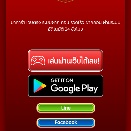
บาคาร่า เว็บตรง ระบบฝาก ถอน รวดเร็ว ฝากถอน ผ่านระบบ
อัติโนมัติ 24 ชั่วโมง