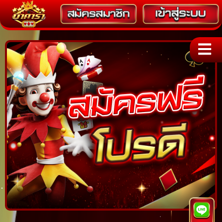
Skip
to
content