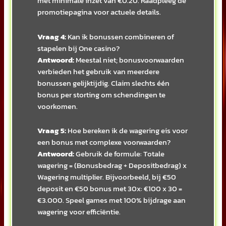
met minimale inzet van €0.20. Raadpleeg de
promotiepagina voor actuele details.
Vraag 4:
Kan ik bonussen combineren of
stapelen bij One casino?
Antwoord:
Meestal niet; bonusvoorwaarden
verbieden het gebruik van meerdere
bonussen gelijktijdig. Claim slechts één
bonus per storting om schendingen te
voorkomen.
Vraag 5:
Hoe bereken ik de wagering eis voor
een bonus met complexe voorwaarden?
Antwoord:
Gebruik de formule: Totale
wagering = (Bonusbedrag + Depositbedrag) x
Wagering multiplier. Bijvoorbeeld, bij €50
deposit en €50 bonus met 30x: €100 x 30 =
€3.000. Speel games met 100% bijdrage aan
wagering voor efficiëntie.