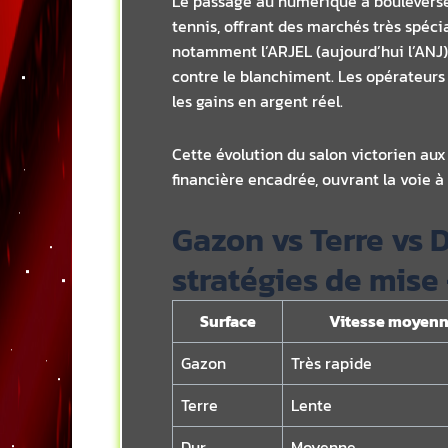
Le passage au numérique a bouleversé 
tennis, offrant des marchés très spéci
notamment l’ARJEL (aujourd’hui l’ANJ)
contre le blanchiment. Les opérateurs 
les gains en argent réel.
Cette évolution du salon victorien aux
financière encadrée, ouvrant la voie à 
Gazon vs Terre vs 
stratégies de mise
Surface
Vitesse moyen
Gazon
Très rapide
Terre
Lente
Dur
Moyenne