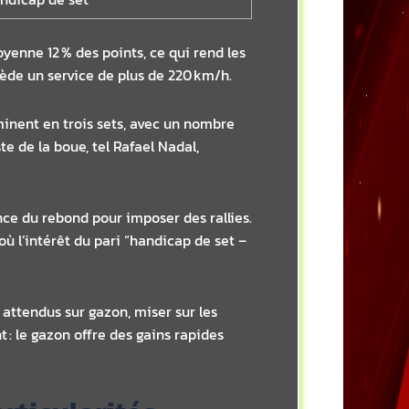
yenne 12 % des points, ce qui rend les
ède un service de plus de 220 km/h.
minent en trois sets, avec un nombre
te de la boue, tel Rafael Nadal,
ce du rebond pour imposer des rallies.
’où l’intérêt du pari “handicap de set –
 attendus sur gazon, miser sur les
t : le gazon offre des gains rapides