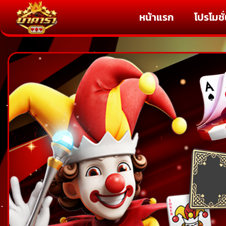
Skip
หน้าแรก
โปรโมชั
to
content