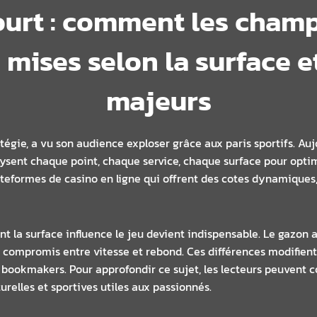
court : comment les cham
 mises selon la surface e
majeurs
atégie, a vu son audience exploser grâce aux paris sportifs. Auj
alysent chaque point, chaque service, chaque surface pour optim
lateformes de casino en ligne qui offrent des cotes dynamiques,
a surface influence le jeu devient indispensable. Le gazon acc
un compromis entre vitesse et rebond. Ces différences modifient
s bookmakers. Pour approfondir ce sujet, les lecteurs peuvent c
urelles et sportives utiles aux passionnés.