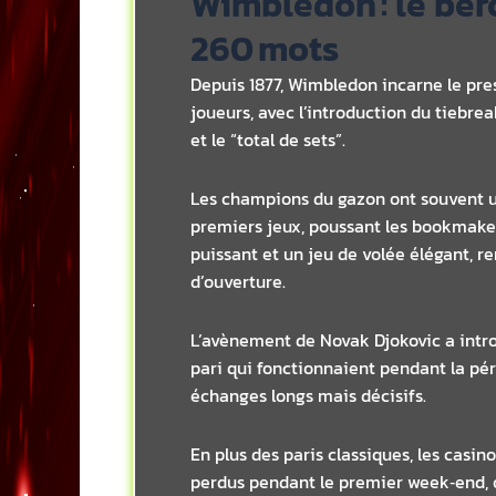
Wimbledon : le berc
260 mots
Depuis 1877, Wimbledon incarne le pres
joueurs, avec l’introduction du tiebre
et le “total de sets”.
Les champions du gazon ont souvent un
premiers jeux, poussant les bookmakers
puissant et un jeu de volée élégant, re
d’ouverture.
L’avènement de Novak Djokovic a intro
pari qui fonctionnaient pendant la péri
échanges longs mais décisifs.
En plus des paris classiques, les casi
perdus pendant le premier week‑end, ou