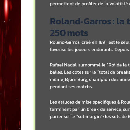
permettent de profiter de la volatilité
Roland‑Garros : la
250 mots
Roland‑Garros, créé en 1891, est le seu
favorise les joueurs endurants. Depuis 
Rafael Nadal, surnommé le “Roi de la te
balles. Les cotes sur le “total de break
même, Björn Borg, champion des années 
pendant ses matchs.
Les astuces de mise spécifiques à Rola
terminent par un break de service, sur
parier sur le “set margin” : les sets de