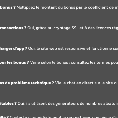
 bonus ?
Multipliez le montant du bonus par le coefficient de m
 transactions ?
Oui, grâce au cryptage SSL et à des licences rég
charger d’app ?
Oui, le site web est responsive et fonctionne sur
pour les bonus ?
Varie selon le bonus ; consultez les termes pour
cas de problème technique ?
Via le chat en direct sur le site
itables ?
Oui, ils utilisent des générateurs de nombres aléatoire
llé ?
Contactez immédiatement le support avec une pièce d’ide