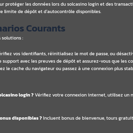
ur protéger les données lors du solcasino login et des transact
de limite de dépôt et d’autocontrôle disponibles.
arios Courants
 solutions :
ifiez vos identifiants, réinitialisez le mot de passe, ou désacti
e support avec les preuves de dépôt et assurez-vous que les co
ez le cache du navigateur ou passez à une connexion plus stab
olcasino login ?
Vérifiez votre connexion internet, utilisez un 
bonus disponibles ?
Incluent bonus de bienvenue, tours gratuits