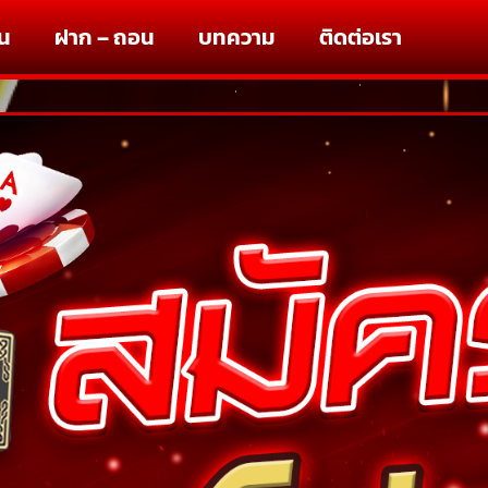
่น
ฝาก – ถอน
บทความ
ติดต่อเรา