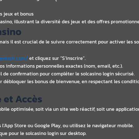
asino, illustrant la diversité des jeux et des offres promotionne
asino
mais il est crucial de le suivre correctement pour activer les s
casinofr.com/
et cliquez sur “S’inscrire”.
os informations personnelles exactes (nom, email, etc.).
l de confirmation pour compléter le solcasino login sécurisé.
 débloquer les bonus de bienvenue, en respectant les conditio
 et Accès
e optimisée, soit via un site web réactif, soit une application 
 l’App Store ou Google Play, ou utilisez le navigateur mobile.
que pour le solcasino login sur desktop.