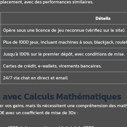
éplacement, avec des performances similaires.
Détails
Opère sous une licence de jeu reconnue (vérifiez sur le site).
Plus de 1000 jeux, incluant machines à sous, blackjack, roulet
Jusqu’à 100% sur le premier dépôt, avec conditions de mise.
Cartes de crédit, e-wallets, virements bancaires.
24/7 via chat en direct et email.
s avec Calculs Mathématiques
r vos gains, mais ils nécessitent une compréhension des mat
€ avec un coefficient de mise de 30x :