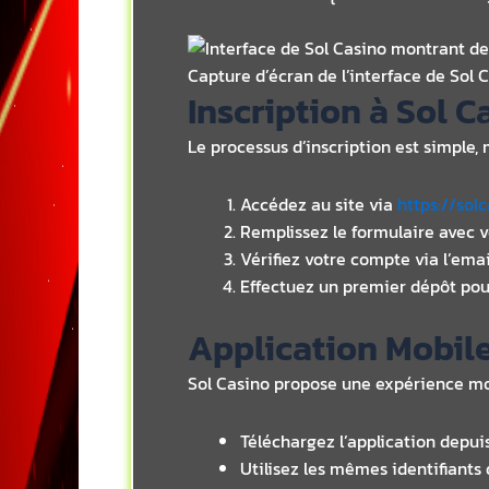
Capture d’écran de l’interface de Sol C
Inscription à Sol C
Le processus d’inscription est simple, 
Accédez au site via
https://sol
Remplissez le formulaire avec v
Vérifiez votre compte via l’emai
Effectuez un premier dépôt pour
Application Mobile
Sol Casino propose une expérience mobil
Téléchargez l’application depuis
Utilisez les mêmes identifiants 